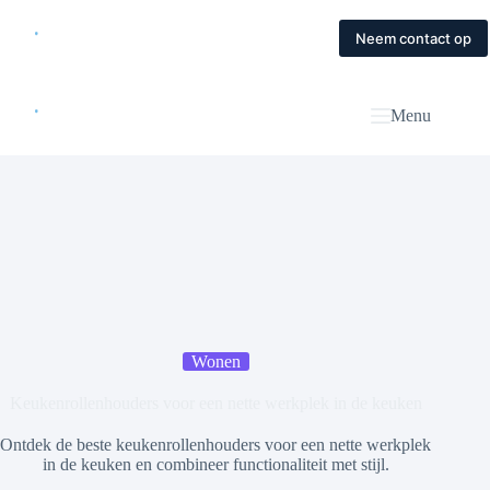
Skip
to
Home
Diensten
Magazine
Contact
Neem contact op
content
Menu
Wonen
Keukenrollenhouders voor een nette werkplek in de keuken
Ontdek de beste keukenrollenhouders voor een nette werkplek
in de keuken en combineer functionaliteit met stijl.