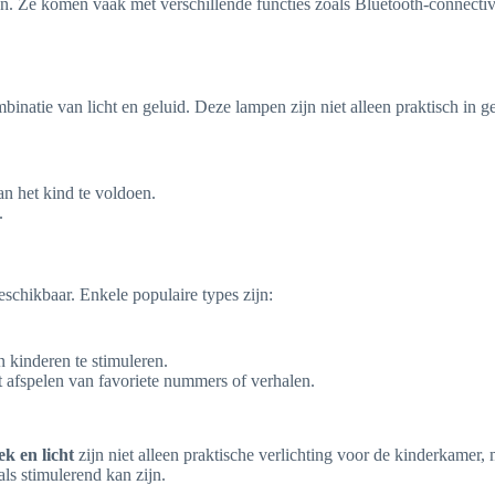
en. Ze komen vaak met verschillende functies zoals Bluetooth-connectiv
atie van licht en geluid. Deze lampen zijn niet alleen praktisch in 
an het kind te voldoen.
.
schikbaar. Enkele populaire types zijn:
n kinderen te stimuleren.
afspelen van favoriete nummers of verhalen.
k en licht
zijn niet alleen praktische verlichting voor de kinderkamer,
ls stimulerend kan zijn.