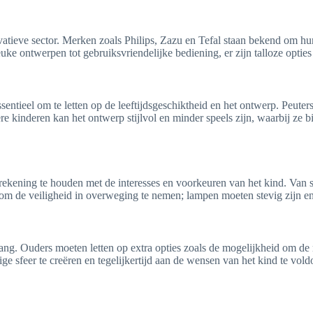
atieve sector. Merken zoals Philips, Zazu en Tefal staan bekend om h
 ontwerpen tot gebruiksvriendelijke bediening, er zijn talloze opties 
ssentieel om te letten op de leeftijdsgeschiktheid en het ontwerp. Peut
ere kinderen kan het ontwerp stijlvol en minder speels zijn, waarbij ze 
ing te houden met de interesses en voorkeuren van het kind. Van schat
 om de veiligheid in overweging te nemen; lampen moeten stevig zijn e
lang. Ouders moeten letten op extra opties zoals de mogelijkheid om de
ge sfeer te creëren en tegelijkertijd aan de wensen van het kind te vold