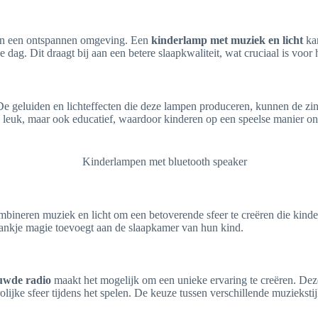
 van een ontspannen omgeving. Een
kinderlamp met muziek en licht
kan
g. Dit draagt bij aan een betere slaapkwaliteit, wat cruciaal is voor 
De geluiden en lichteffecten die deze lampen produceren, kunnen de zi
en leuk, maar ook educatief, waardoor kinderen op een speelse manier o
bineren muziek en licht om een betoverende sfeer te creëren die kinde
prankje magie toevoegt aan de slaapkamer van hun kind.
uwde radio
maakt het mogelijk om een unieke ervaring te creëren. De
rolijke sfeer tijdens het spelen. De keuze tussen verschillende muziekst