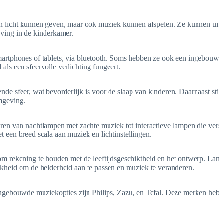
n licht kunnen geven, maar ook muziek kunnen afspelen. Ze kunnen uit
eving in de kinderkamer.
artphones of tablets, via bluetooth. Soms hebben ze ook een ingebo
 als een sfeervolle verlichting fungeert.
nde sfeer, wat bevorderlijk is voor de slaap van kinderen. Daarnaast s
mgeving.
iëren van nachtlampen met zachte muziek tot interactieve lampen die v
t een breed scala aan muziek en lichtinstellingen.
om rekening te houden met de leeftijdsgeschiktheid en het ontwerp. Lam
ijkheid om de helderheid aan te passen en muziek te veranderen.
gebouwde muziekopties zijn Philips, Zazu, en Tefal. Deze merken hebb