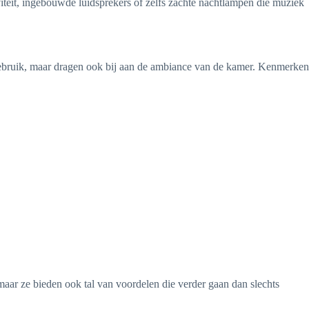
iteit, ingebouwde luidsprekers of zelfs zachte nachtlampen die muziek
gebruik, maar dragen ook bij aan de ambiance van de kamer. Kenmerken
 maar ze bieden ook tal van voordelen die verder gaan dan slechts