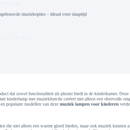
ziekopties
ngebouwde muziekopties – ideaal voor slaaptijd
 2025
In
Wonen
oduct dat zowel functionaliteit als plezier biedt in de kinderkamer. D
juiste kinderlamp met muziekfunctie creëert niet alleen een sfeervolle
n, en populaire modellen van deze
muziek lampen voor kinderen
verde
nten die niet alleen een warme gloed bieden, maar ook muziek kunnen 