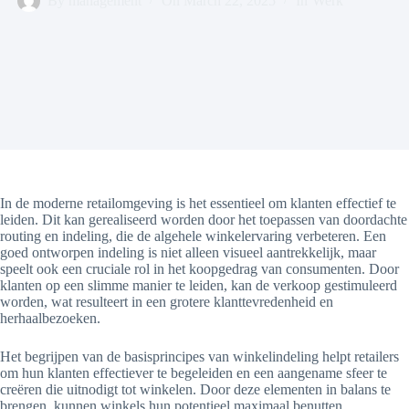
By
management
On
March 22, 2025
In
Werk
In de moderne retailomgeving is het essentieel om klanten effectief te
leiden. Dit kan gerealiseerd worden door het toepassen van doordachte
routing en indeling, die de algehele winkelervaring verbeteren. Een
goed ontworpen indeling is niet alleen visueel aantrekkelijk, maar
speelt ook een cruciale rol in het koopgedrag van consumenten. Door
klanten op een slimme manier te leiden, kan de verkoop gestimuleerd
worden, wat resulteert in een grotere klanttevredenheid en
herhaalbezoeken.
Het begrijpen van de basisprincipes van winkelindeling helpt retailers
om hun klanten effectiever te begeleiden en een aangename sfeer te
creëren die uitnodigt tot winkelen. Door deze elementen in balans te
brengen, kunnen winkels hun potentieel maximaal benutten.