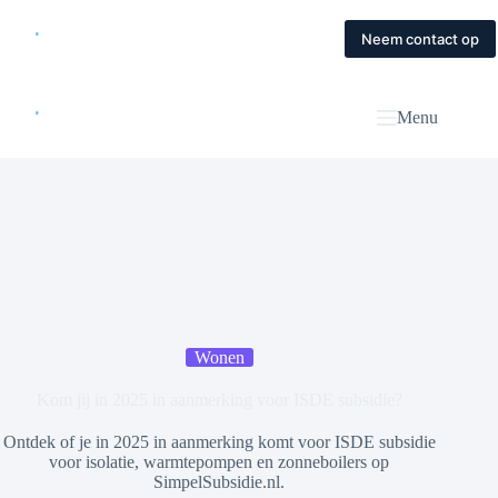
Skip
to
Home
Diensten
Magazine
Contact
Neem contact op
content
Menu
Wonen
Kom jij in 2025 in aanmerking voor ISDE subsidie?
Ontdek of je in 2025 in aanmerking komt voor ISDE subsidie
voor isolatie, warmtepompen en zonneboilers op
SimpelSubsidie.nl.