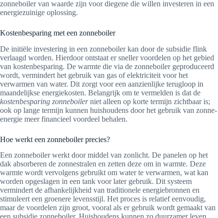
zonneboiler van waarde zijn voor diegene die willen investeren in een
energiezuinige oplossing.
Kostenbesparing met een zonneboiler
De initiële investering in een zonneboiler kan door de subsidie flink
verlaagd worden. Hierdoor ontstaat er sneller voordelen op het gebied
van kostenbesparing. De warmte die via de zonneboiler geproduceerd
wordt, vermindert het gebruik van gas of elektriciteit voor het
verwarmen van water. Dit zorgt voor een aanzienlijke terugloop in
maandelijkse energiekosten. Belangrijk om te vermelden is dat de
kostenbesparing zonneboiler
niet alleen op korte termijn zichtbaar is;
ook op lange termijn kunnen huishoudens door het gebruik van zonne-
energie meer financieel voordeel behalen.
Hoe werkt een zonneboiler precies?
Een zonneboiler werkt door middel van zonlicht. De panelen op het
dak absorberen de zonnestralen en zetten deze om in warmte. Deze
warmte wordt vervolgens gebruikt om water te verwarmen, wat kan
worden opgeslagen in een tank voor later gebruik. Dit systeem
vermindert de afhankelijkheid van traditionele energiebronnen en
stimuleert een groenere levensstijl. Het proces is relatief eenvoudig,
maar de voordelen zijn groot, vooral als er gebruik wordt gemaakt van
een subsidie zonneboiler. Huishoudens kunnen zo duurzamer leven