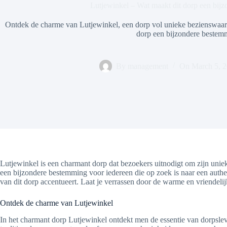
Lutjewinkel – Wat maakt dit dorp een bij
Ontdek de charme van Lutjewinkel, een dorp vol unieke bezienswaardi
dorp een bijzondere bestem
By
management
On
March 5, 
Lutjewinkel is een charmant dorp dat bezoekers uitnodigt om zijn unie
een bijzondere bestemming voor iedereen die op zoek is naar een authent
van dit dorp accentueert. Laat je verrassen door de warme en vriendelij
Ontdek de charme van Lutjewinkel
In het charmant dorp Lutjewinkel ontdekt men de essentie van dorpslev