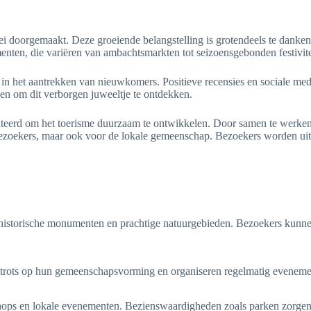
i doorgemaakt. Deze groeiende belangstelling is grotendeels te danken 
ten, die variëren van ambachtsmarkten tot seizoensgebonden festiviteit
l in het aantrekken van nieuwkomers. Positieve recensies en sociale m
en om dit verborgen juweeltje te ontdekken.
teerd om het toerisme duurzaam te ontwikkelen. Door samen te werken m
e bezoekers, maar ook voor de lokale gemeenschap. Bezoekers worden uit
historische monumenten en prachtige natuurgebieden. Bezoekers kunne
 trots op hun gemeenschapsvorming en organiseren regelmatig evenemente
kshops en lokale evenementen. Bezienswaardigheden zoals parken zorgen 