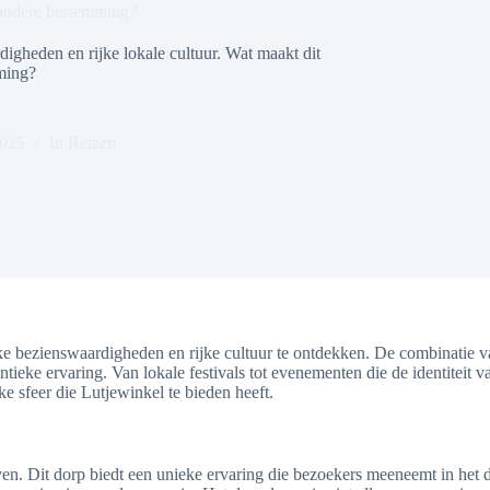
zondere bestemming?
gheden en rijke lokale cultuur. Wat maakt dit
ming?
2025
In
Reizen
ke bezienswaardigheden en rijke cultuur te ontdekken. De combinatie va
ieke ervaring. Van lokale festivals tot evenementen die de identiteit va
ke sfeer die Lutjewinkel te bieden heeft.
en. Dit dorp biedt een unieke ervaring die bezoekers meeneemt in het d