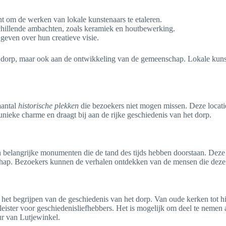
cht om de werken van lokale kunstenaars te etaleren.
hillende ambachten, zoals keramiek en houtbewerking.
geven over hun creatieve visie.
het dorp, maar ook aan de ontwikkeling van de gemeenschap. Lokale ku
aantal
historische plekken
die bezoekers niet mogen missen. Deze locatie
unieke charme en draagt bij aan de rijke geschiedenis van het dorp.
belangrijke monumenten die de tand des tijds hebben doorstaan. Deze 
schap. Bezoekers kunnen de verhalen ontdekken van de mensen die dez
 het begrijpen van de geschiedenis van het dorp. Van oude kerken tot h
eister voor geschiedenisliefhebbers. Het is mogelijk om deel te neme
r van Lutjewinkel.