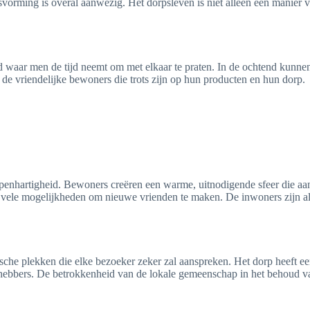
vorming is overal aanwezig. Het dorpsleven is niet alleen een manier
d waar men de tijd neemt om met elkaar te praten. In de ochtend kunn
de vriendelijke bewoners die trots zijn op hun producten en hun dorp.
penhartigheid. Bewoners creëren een warme, uitnodigende sfeer die aantr
vele mogelijkheden om nieuwe vrienden te maken. De inwoners zijn alt
sche plekken die elke bezoeker zeker zal aanspreken. Het dorp heeft ee
iefhebbers. De betrokkenheid van de lokale gemeenschap in het behoud v