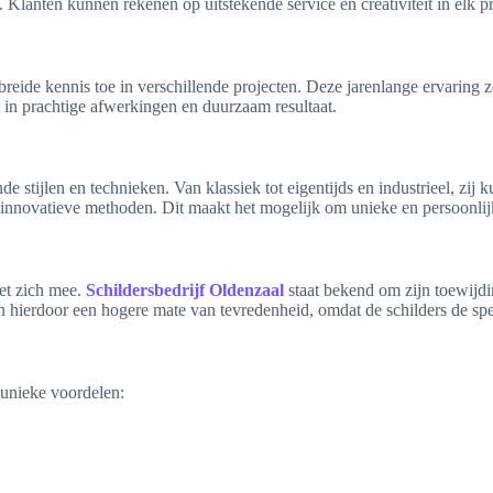
Klanten kunnen rekenen op uitstekende service en creativiteit in elk pr
reide kennis toe in verschillende projecten. Deze jarenlange ervaring zo
rt in prachtige afwerkingen en duurzaam resultaat.
de stijlen en technieken. Van klassiek tot eigentijds en industrieel, zi
innovatieve methoden. Dit maakt het mogelijk om unieke en persoonlijke p
met zich mee.
Schildersbedrijf Oldenzaal
staat bekend om zijn toewijd
n hierdoor een hogere mate van tevredenheid, omdat de schilders de sp
 unieke voordelen: