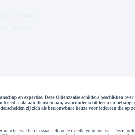
ring en vakmanschap
2025
In
Wonen
anschap en expertise. Deze Oldenzaalse schilders beschikken over 
een breed scala aan diensten aan, waaronder schilderen en behangen
erscheiden zij zich als betrouwbare keuze voor iedereen die op zoe
rbranche, wat hen in staat stelt om te excelleren in hun vak. Deze profe