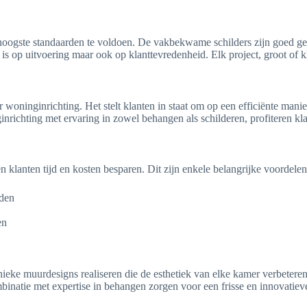
 hoogste standaarden te voldoen. De vakbekwame schilders zijn goed get
t is op uitvoering maar ook op klanttevredenheid. Elk project, groot of 
woninginrichting. Het stelt klanten in staat om op een efficiënte mani
ichting met ervaring in zowel behangen als schilderen, profiteren klan
klanten tijd en kosten besparen. Dit zijn enkele belangrijke voordelen
eden
en
unieke muurdesigns realiseren die de esthetiek van elke kamer verbetere
binatie met expertise in behangen zorgen voor een frisse en innovatieve 