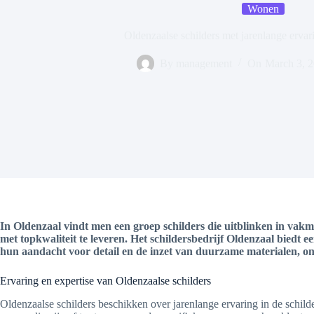
Wonen
Oldenzaalse schilders met jarenlange erva
By
management
On
March 3, 
In Oldenzaal vindt men een groep schilders die uitblinken in vakm
met topkwaliteit te leveren. Het schildersbedrijf Oldenzaal biedt 
hun aandacht voor detail en de inzet van duurzame materialen, ond
Ervaring en expertise van Oldenzaalse schilders
Oldenzaalse schilders beschikken over jarenlange ervaring in de schilde