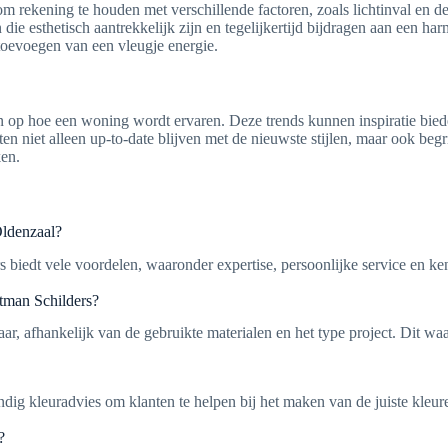
 rekening te houden met verschillende factoren, zoals lichtinval en de
en die esthetisch aantrekkelijk zijn en tegelijkertijd bijdragen aan ee
 toevoegen van een vleugje energie.
 op hoe een woning wordt ervaren. Deze trends kunnen inspiratie bieden
nten niet alleen up-to-date blijven met de nieuwste stijlen, maar ook beg
en.
Oldenzaal?
s biedt vele voordelen, waaronder expertise, persoonlijke service en ke
rtman Schilders?
aar, afhankelijk van de gebruikte materialen en het type project. Dit wa
dig kleuradvies om klanten te helpen bij het maken van de juiste kleur
?