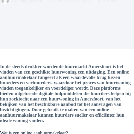
By
management
On
February 25, 2025
In
Wonen
In de steeds drukker wordende huurmarkt Amersfoort is het
vinden van een geschikte huurwoning een uitdaging. Een online
aanhuurmakelaar fungeert als een waardevolle brug tussen
huurders en verhuurders, waardoor het proces van huurwoning
vinden toegankelijker en voordeliger wordt. Deze platforms
bieden uitgebreide digitale hulpmiddelen die huurders helpen bij
hun zoektocht naar een huurwoning in Amersfoort, van het
bekijken van het beschikbare aanbod tot het aanvragen van
bezichtigingen. Door gebruik te maken van een online
aanhuurmakelaar kunnen huurders sneller en efficiënter hun
ideale woning vinden.
Wat is een online aanhuurmakelaar?