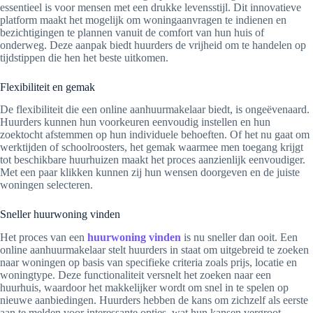
essentieel is voor mensen met een drukke levensstijl. Dit innovatieve
platform maakt het mogelijk om woningaanvragen te indienen en
bezichtigingen te plannen vanuit de comfort van hun huis of
onderweg. Deze aanpak biedt huurders de vrijheid om te handelen op
tijdstippen die hen het beste uitkomen.
Flexibiliteit en gemak
De flexibiliteit die een online aanhuurmakelaar biedt, is ongeëvenaard.
Huurders kunnen hun voorkeuren eenvoudig instellen en hun
zoektocht afstemmen op hun individuele behoeften. Of het nu gaat om
werktijden of schoolroosters, het gemak waarmee men toegang krijgt
tot beschikbare huurhuizen maakt het proces aanzienlijk eenvoudiger.
Met een paar klikken kunnen zij hun wensen doorgeven en de juiste
woningen selecteren.
Sneller huurwoning vinden
Het proces van een
huurwoning vinden
is nu sneller dan ooit. Een
online aanhuurmakelaar stelt huurders in staat om uitgebreid te zoeken
naar woningen op basis van specifieke criteria zoals prijs, locatie en
woningtype. Deze functionaliteit versnelt het zoeken naar een
huurhuis, waardoor het makkelijker wordt om snel in te spelen op
nieuwe aanbiedingen. Huurders hebben de kans om zichzelf als eerste
aan te melden voor interessante opties, wat hun kansen vergroot.