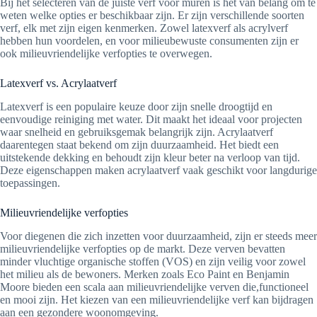
Bij het selecteren van de juiste verf voor muren is het van belang om te
weten welke opties er beschikbaar zijn. Er zijn verschillende soorten
verf, elk met zijn eigen kenmerken. Zowel latexverf als acrylverf
hebben hun voordelen, en voor milieubewuste consumenten zijn er
ook milieuvriendelijke verfopties te overwegen.
Latexverf vs. Acrylaatverf
Latexverf is een populaire keuze door zijn snelle droogtijd en
eenvoudige reiniging met water. Dit maakt het ideaal voor projecten
waar snelheid en gebruiksgemak belangrijk zijn. Acrylaatverf
daarentegen staat bekend om zijn duurzaamheid. Het biedt een
uitstekende dekking en behoudt zijn kleur beter na verloop van tijd.
Deze eigenschappen maken acrylaatverf vaak geschikt voor langdurige
toepassingen.
Milieuvriendelijke verfopties
Voor diegenen die zich inzetten voor duurzaamheid, zijn er steeds meer
milieuvriendelijke verfopties op de markt. Deze verven bevatten
minder vluchtige organische stoffen (VOS) en zijn veilig voor zowel
het milieu als de bewoners. Merken zoals Eco Paint en Benjamin
Moore bieden een scala aan milieuvriendelijke verven die,functioneel
en mooi zijn. Het kiezen van een milieuvriendelijke verf kan bijdragen
aan een gezondere woonomgeving.