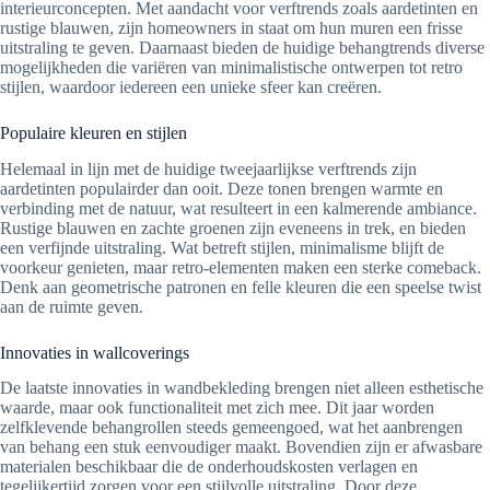
interieurconcepten. Met aandacht voor verftrends zoals aardetinten en
rustige blauwen, zijn homeowners in staat om hun muren een frisse
uitstraling te geven. Daarnaast bieden de huidige behangtrends diverse
mogelijkheden die variëren van minimalistische ontwerpen tot retro
stijlen, waardoor iedereen een unieke sfeer kan creëren.
Populaire kleuren en stijlen
Helemaal in lijn met de huidige tweejaarlijkse verftrends zijn
aardetinten populairder dan ooit. Deze tonen brengen warmte en
verbinding met de natuur, wat resulteert in een kalmerende ambiance.
Rustige blauwen en zachte groenen zijn eveneens in trek, en bieden
een verfijnde uitstraling. Wat betreft stijlen, minimalisme blijft de
voorkeur genieten, maar retro-elementen maken een sterke comeback.
Denk aan geometrische patronen en felle kleuren die een speelse twist
aan de ruimte geven.
Innovaties in wallcoverings
De laatste innovaties in wandbekleding brengen niet alleen esthetische
waarde, maar ook functionaliteit met zich mee. Dit jaar worden
zelfklevende behangrollen steeds gemeengoed, wat het aanbrengen
van behang een stuk eenvoudiger maakt. Bovendien zijn er afwasbare
materialen beschikbaar die de onderhoudskosten verlagen en
tegelijkertijd zorgen voor een stijlvolle uitstraling. Door deze