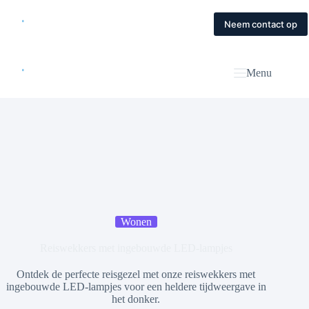
Skip
to
Home
Diensten
Magazine
Contact
Neem contact op
content
Menu
Wonen
Reiswekkers met ingebouwde LED-lampjes
Ontdek de perfecte reisgezel met onze reiswekkers met
ingebouwde LED-lampjes voor een heldere tijdweergave in
het donker.