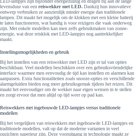
LED-lampjes zijn bijzonder energiezuinig en dragen bij aan de lange
levensduur van een
reiswekker met LED.
Dankzij hun innovatieve
ontwerp verbruiken ze aanzienlijk minder energie dan traditionele
lampen. Dit maakt het mogelijk om de klokken met een kleine batterij
te laten functioneren, wat handig is voor reizigers die vaak onderweg
zijn. Met enkele modellen kan men zelfs gebruikmaken van zonne-
energie, wat deze reisklok met LED-lampjes nog aantrekkelijker
maakt.
Instellingsmogelijkheden en gebruik
Bij het instellen van een reiswekker met LED zijn er tal van opties
beschikbaar. Veel modellen beschikken over een gebruiksvriendelijke
interface waarmee men eenvoudig de tijd kan instellen en alarmen kan
aanpassen. Extra functionaliteiten zoals snooze-opties en verschillende
alarmgeluiden bieden nog meer gebruiksgemak tijdens het reizen. Dit
maakt het eenvoudiger om de wekker naar eigen wensen in te stellen
en zorgt ervoor dat men altijd op tijd weer op pad kan.
Reiswekkers met ingebouwde LED-lampjes versus traditionele
modellen
Bij het vergelijken van reiswekkers met ingebouwde LED-lampjes en
traditionele modellen, valt op dat de moderne varianten in veel
opzichten superieur zijn. Deze vooruitgang in technologie maakt ze