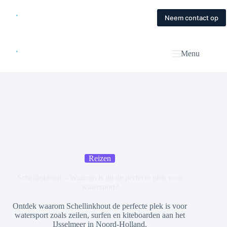
Skip
to
Home
Diensten
Magazine
Contact
Neem contact op
content
Menu
Reizen
Schellinkhout – Waarom is dit de perfecte plek voor
watersport?
Ontdek waarom Schellinkhout de perfecte plek is voor
watersport zoals zeilen, surfen en kiteboarden aan het
IJsselmeer in Noord-Holland.