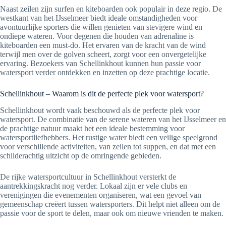
Naast zeilen zijn surfen en kiteboarden ook populair in deze regio. De
westkant van het IJsselmeer biedt ideale omstandigheden voor
avontuurlijke sporters die willen genieten van stevigere wind en
ondiepe wateren. Voor degenen die houden van adrenaline is
kiteboarden een must-do. Het ervaren van de kracht van de wind
terwijl men over de golven scheert, zorgt voor een onvergetelijke
ervaring. Bezoekers van Schellinkhout kunnen hun passie voor
watersport verder ontdekken en inzetten op deze prachtige locatie.
Schellinkhout – Waarom is dit de perfecte plek voor watersport?
Schellinkhout wordt vaak beschouwd als de perfecte plek voor
watersport. De combinatie van de serene wateren van het IJsselmeer en
de prachtige natuur maakt het een ideale bestemming voor
watersportliefhebbers. Het rustige water biedt een veilige speelgrond
voor verschillende activiteiten, van zeilen tot suppen, en dat met een
schilderachtig uitzicht op de omringende gebieden.
De rijke watersportcultuur in Schellinkhout versterkt de
aantrekkingskracht nog verder. Lokaal zijn er vele clubs en
verenigingen die evenementen organiseren, wat een gevoel van
gemeenschap creëert tussen watersporters. Dit helpt niet alleen om de
passie voor de sport te delen, maar ook om nieuwe vrienden te maken.