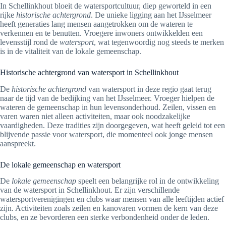
In Schellinkhout bloeit de watersportcultuur, diep geworteld in een
rijke
historische achtergrond
. De unieke ligging aan het IJsselmeer
heeft generaties lang mensen aangetrokken om de wateren te
verkennen en te benutten. Vroegere inwoners ontwikkelden een
levensstijl rond de
watersport
, wat tegenwoordig nog steeds te merken
is in de vitaliteit van de lokale gemeenschap.
Historische achtergrond van watersport in Schellinkhout
De
historische achtergrond
van watersport in deze regio gaat terug
naar de tijd van de bedijking van het IJsselmeer. Vroeger hielpen de
wateren de gemeenschap in hun levensonderhoud. Zeilen, vissen en
varen waren niet alleen activiteiten, maar ook noodzakelijke
vaardigheden. Deze tradities zijn doorgegeven, wat heeft geleid tot een
blijvende passie voor watersport, die momenteel ook jonge mensen
aanspreekt.
De lokale gemeenschap en watersport
De
lokale gemeenschap
speelt een belangrijke rol in de ontwikkeling
van de watersport in Schellinkhout. Er zijn verschillende
watersportverenigingen en clubs waar mensen van alle leeftijden actief
zijn. Activiteiten zoals zeilen en kanovaren vormen de kern van deze
clubs, en ze bevorderen een sterke verbondenheid onder de leden.