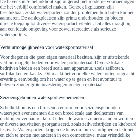
De havens in Schellinkhout zijn uitgerust met moderne voorzieningen
die het verblijf comfortabel maken. Genoeg ligplaatsen zijn
beschikbaar, zodat watersporters zonder problemen hun boten kunnen
aanmeren. De aanlegplaatsen zijn prima onderhouden en bieden
directe toegang tot diverse watersportactiviteiten. Dit alles draagt bij
aan een ideale omgeving voor zowel recreatieve als serieuze
watersporters.
Verhuurmogelijkheden voor watersportmateriaal
Voor diegenen die geen eigen materiaal bezitten, zijn er uitstekende
verhuurmogelijkheden voor watersportmateriaal. Diverse lokale
bedrijven bieden een breed scala aan apparatuur, zoals zeilboten,
surfplanken en kajaks. Dit maakt het voor elke watersporter, ongeacht
ervaring, eenvoudig om het water op te gaan en het avontuur te
beleven zonder grote investeringen in eigen materiaal.
Seizoensgebonden watersport evenementen
Schellinkhout is een bruisend centrum voor seizoensgebonden
watersport evenementen die een breed scala aan deelnemers van
dichtbij en ver aantrekken. Tijdens de warme zomermaanden worden
er diverse activiteiten georganiseerd, zoals zeilwedstrijden en kiteboard
festivals. Watersporters krijgen de kans om hun vaardigheden te tonen
en zich te meten met anderen in een competitieve, maar vriendelijke