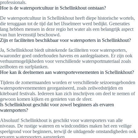
professionals.
Hoe is de watersportcultuur in Schellinkhout ontstaan?
De watersportcultuur in Schellinkhout heeft diepe historische wortels,
die teruggaan tot de tijd dat het IJsselmeer werd bedijkt. Generaties
lang hebben mensen in deze regio het water als een belangrijk aspect
van hun levensstijl beschouwd.
Zijn er faciliteiten beschikbaar voor watersporters in Schellinkhout?
Ja, Schellinkhout biedt uitstekende faciliteiten voor watersporters,
waaronder goed onderhouden havens en aanlegplaatsen. Er zijn ook
verhuurmogelijkheden voor verschillende watersportmateriaal zoals
zeilboten en surfplanken.
Hoe kan ik deelnemen aan watersportevenementen in Schellinkhout?
Tijdens de zomermaanden worden er verschillende seizoensgebonden
watersportevenementen georganiseerd, zoals zeilwedstrijden en
kiteboard festivals. Iedereen kan zich inschrijven om deel te nemen of
gewoon komen kijken en genieten van de sfeer.
Is Schellinkhout geschikt voor zowel beginners als ervaren
watersporters?
Absoluut! Schellinkhout is geschikt voor watersporters van alle
niveaus. De rustige wateren en windcondities maken het een veilige
speelgrond voor beginners, terwijl de uitdagende omstandigheden ook
ervaren watersporters aanspreken.