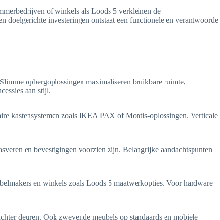
timmerbedrijven of winkels als Loods 5 verkleinen de
 doelgerichte investeringen ontstaat een functionele en verantwoorde
. Slimme opbergoplossingen maximaliseren bruikbare ruimte,
ssies aan stijl.
laire kastensystemen zoals IKEA PAX of Montis-oplossingen. Verticale
asveren en bevestigingen voorzien zijn. Belangrijke aandachtspunten
ubelmakers en winkels zoals Loods 5 maatwerkopties. Voor hardware
s achter deuren. Ook zwevende meubels op standaards en mobiele