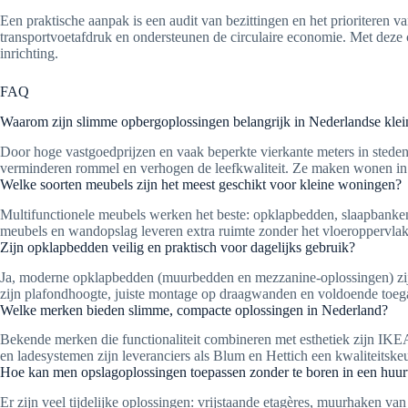
Een praktische aanpak is een audit van bezittingen en het prioriteren v
transportvoetafdruk en ondersteunen de circulaire economie. Met deze
inrichting.
FAQ
Waarom zijn slimme opbergoplossingen belangrijk in Nederlandse kle
Door hoge vastgoedprijzen en vaak beperkte vierkante meters in stede
verminderen rommel en verhogen de leefkwaliteit. Ze maken wonen in c
Welke soorten meubels zijn het meest geschikt voor kleine woningen?
Multifunctionele meubels werken het beste: opklapbedden, slaapbanken
meubels en wandopslag leveren extra ruimte zonder het vloeroppervlak 
Zijn opklapbedden veilig en praktisch voor dagelijks gebruik?
Ja, moderne opklapbedden (muurbedden en mezzanine-oplossingen) zijn 
zijn plafondhoogte, juiste montage op draagwanden en voldoende toe
Welke merken bieden slimme, compacte oplossingen in Nederland?
Bekende merken die functionaliteit combineren met esthetiek zijn I
en ladesystemen zijn leveranciers als Blum en Hettich een kwaliteitske
Hoe kan men opslagoplossingen toepassen zonder te boren in een huu
Er zijn veel tijdelijke oplossingen: vrijstaande etagères, muurhaken