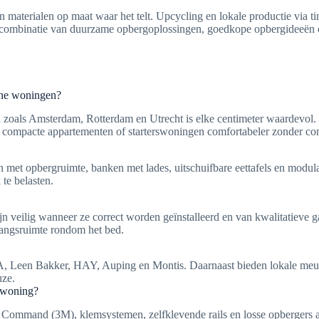
an materialen op maat waar het telt. Upcycling en lokale productie via 
 combinatie van duurzame opbergoplossingen, goedkope opbergideeën en
ine woningen?
n zoals Amsterdam, Rotterdam en Utrecht is elke centimeter waardevol
ompacte appartementen of starterswoningen comfortabeler zonder conce
 met opbergruimte, banken met lades, uitschuifbare eettafels en modu
te belasten.
veilig wanneer ze correct worden geïnstalleerd en van kwalitatieve g
gangsruimte rondom het bed.
KEA, Leen Bakker, HAY, Auping en Montis. Daarnaast bieden lokale me
uze.
rwoning?
 van Command (3M), klemsystemen, zelfklevende rails en losse opberger