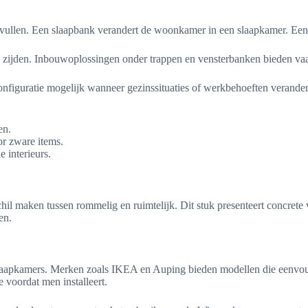
ullen. Een slaapbank verandert de woonkamer in een slaapkamer. Een in
 zijden. Inbouwoplossingen onder trappen en vensterbanken bieden va
guratie mogelijk wanneer gezinssituaties of werkbehoeften veranderen
en.
or zware items.
 interieurs.
 maken tussen rommelig en ruimtelijk. Dit stuk presenteert concrete 
en.
aapkamers. Merken zoals IKEA en Auping bieden modellen die eenvoudig
 voordat men installeert.