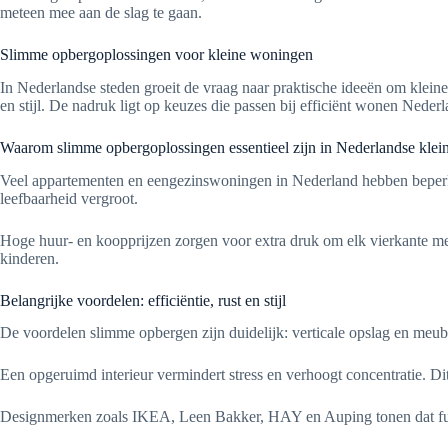
meteen mee aan de slag te gaan.
Slimme opbergoplossingen voor kleine woningen
In Nederlandse steden groeit de vraag naar praktische ideeën om klei
en stijl. De nadruk ligt op keuzes die passen bij efficiënt wonen Nederla
Waarom slimme opbergoplossingen essentieel zijn in Nederlandse kle
Veel appartementen en eengezinswoningen in Nederland hebben beperkt
leefbaarheid vergroot.
Hoge huur- en koopprijzen zorgen voor extra druk om elk vierkante met
kinderen.
Belangrijke voordelen: efficiëntie, rust en stijl
De voordelen slimme opbergen zijn duidelijk: verticale opslag en meube
Een opgeruimd interieur vermindert stress en verhoogt concentratie. D
Designmerken zoals IKEA, Leen Bakker, HAY en Auping tonen dat functi