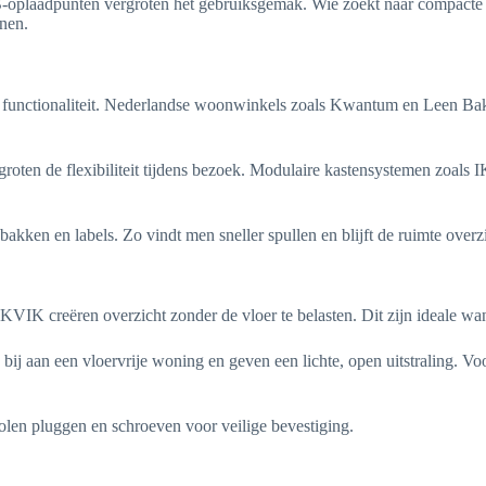
B-oplaadpunten vergroten het gebruiksgemak. Wie zoekt naar compacte ta
enen.
 functionaliteit. Nederlandse woonwinkels zoals Kwantum en Leen Bakke
ergroten de flexibiliteit tijdens bezoek. Modulaire kastensystemen zoa
akken en labels. Zo vindt men sneller spullen en blijft de ruimte overzi
 KVIK creëren overzicht zonder de vloer te belasten. Dit zijn ideale w
j aan een vloervrije woning en geven een lichte, open uitstraling. Vo
olen pluggen en schroeven voor veilige bevestiging.