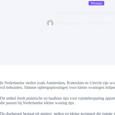
Wonen
Slimme opbergoplossingen voor kl
By
management
On
February 21
In Nederlandse steden zoals Amsterdam, Rotterdam en Utrecht zijn woo
wil behouden. Slimme opbergoplossingen voor kleine woningen helpen bi
Dit artikel biedt praktische en haalbare tips voor ruimtebesparing appar
die passen bij Nederlandse kleine woning tips.
De doelgroep bestaat uit starters, stellen en kleine gezinnen die ruimt