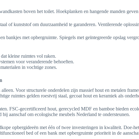
 wandkasten boven het toilet. Hoekplanken en hangende manden geven 
taal of kunststof om duurzaamheid te garanderen. Ventilerende oplossi
en bankjes met opbergruimte. Spiegels met geïntegreerde opslag vergro
at kleine ruimtes vol raken.
systemen voor veranderende behoeften.
materialen in vochtige zones.
en
js alleen. Voor structurele onderdelen zijn massief hout en metalen fram
tige ruimtes gelden roestvrij staal, gecoat hout en keramiek als onderh
aten. FSC-gecertificeerd hout, gerecycled MDF en bamboe bieden eco
eid bij aanschaf om ecologische meubels Nederland te ondersteunen.
ope opbergideeën met één of twee investeringen in kwaliteit. Doe-het
ifunctioneel bed of een bank met opbergruimte prioriteit in de aanschaf