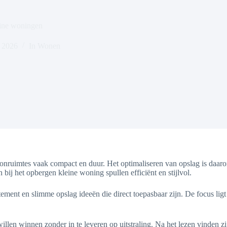
eine woningen
, 2026
In
Wonen
nruimtes vaak compact en duur. Het optimaliseren van opslag is daaro
j het opbergen kleine woning spullen efficiënt en stijlvol.
tement en slimme opslag ideeën die direct toepasbaar zijn. De focus ligt
e willen winnen zonder in te leveren op uitstraling. Na het lezen vinde