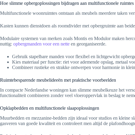
Hoe slimme opbergoplossingen bijdragen aan multifunctionele ruimtes
Multifunctionele woonruimtes ontstaan als meubels meerdere taken verv
Kasten kunnen dienstdoen als roomdivider met opbergruimte aan beide
Modulaire systemen van merken zoals Montis en Modulor maken herconfi
nuttig:
opbergmanden voor een nette
en georganiseerde.
Gebruik stapelbare manden voor flexibel en lichtgewicht opberg
Kies materiaal per functie: riet voor ademende opslag, metaal vo
Combineer rustieke en strakke ontwerpen voor harmonie in kleine
Ruimtebesparende meubelideeën met praktische voorbeelden
In compacte Nederlandse woningen kan slimme meubelkeuze het verschil
functionaliteit combineren zonder veel vloeroppervlak in beslag te nem
Opklapbedden en multifunctionele slaapoplossingen
Muurbedden en mezzanine-bedden zijn ideaal voor studios en kleine sl
gasveren van goede kwaliteit en controleert men altijd de plafondhoogte