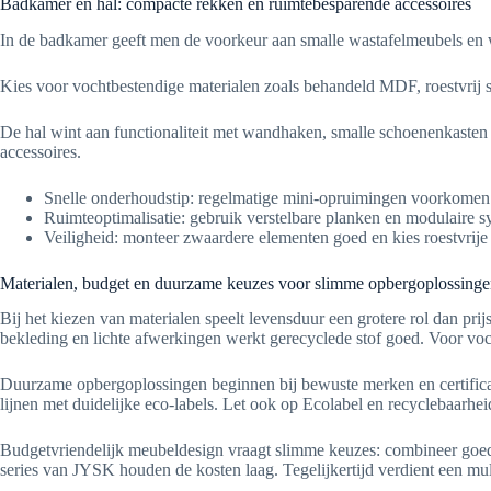
Badkamer en hal: compacte rekken en ruimtebesparende accessoires
In de badkamer geeft men de voorkeur aan smalle wastafelmeubels en
Kies voor vochtbestendige materialen zoals behandeld MDF, roestvrij s
De hal wint aan functionaliteit met wandhaken, smalle schoenenkasten 
accessoires.
Snelle onderhoudstip: regelmatige mini-opruimingen voorkomen d
Ruimteoptimalisatie: gebruik verstelbare planken en modulaire 
Veiligheid: monteer zwaardere elementen goed en kies roestvrije 
Materialen, budget en duurzame keuzes voor slimme opbergoplossing
Bij het kiezen van materialen speelt levensduur een grotere rol dan pri
bekleding en lichte afwerkingen werkt gerecyclede stof goed. Voor voch
Duurzame opbergoplossingen beginnen bij bewuste merken en certific
lijnen met duidelijke eco-labels. Let ook op Ecolabel en recyclebaarh
Budgetvriendelijk meubeldesign vraagt slimme keuzes: combineer goedk
series van JYSK houden de kosten laag. Tegelijkertijd verdient een mult