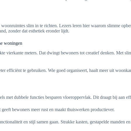
ne woonruimtes slim in te richten. Lezers leren hier waarom slimme o
nd, zonder dat esthetiek eronder lijdt.
ine woningen
e vierkante meters. Dat dwingt bewoners tot creatief denken. Met sli
er efficiënt te gebruiken. Wie goed organiseert, haalt meer uit woonk
ls met dubbele functies besparen vloeroppervlak. Dit draagt bij aan ef
it geeft bewoners meer rust en maakt thuiswerken productiever.
onaliteit en stijl samen gaan. Strakke kasten, gestapelde manden en g