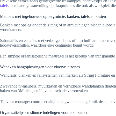
Praktische extra’s zoals geïntegreerde leeslampjes, nachtkastjes en US
tafels
, een handige aanvulling op slaapruimtes die ook als werkplek di
Meubels met ingebouwde opbergruimte: banken, tafels en kasten
Banken met opslag onder de zitting of in armleuningen bieden dubbele
woonkamers.
Salontafels en eettafels met verborgen lades of uitschuifbare bladen v
hoogteverschillen, waardoor elke centimeter benut wordt.
Een simpele organisatorische maatregel is het gebruik van transparante b
Wand- en hangoplossingen voor vloervrije zones
Wandrails, planken en railsystemen van merken als String Furniture en
Zwevende tv-meubels, muurkasten en verrijdbare wandplanken dragen bi
haken van 3M die geen blijvende schade veroorzaken.
Tip voor montage: controleer altijd draagwanden en gebruik de aanbev
Organisatietips en slimme indelingen voor elke kamer