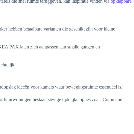
fels die snel ruimte teruggeven, kan inspiratie vinden via
opklapbare
r hebben betaalbare varianten die geschikt zijn voor kleine
ls IKEA PAX laten zich aanpassen aan smalle gangen en
chtelijk.
andopslag ideeën voor kamers waar bewegingsruimte essentieel is.
or huurwoningen bestaan stevige tijdelijke opties zoals Command-