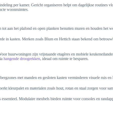
deling per kamer. Gericht organiseren helpt om dagelijkse routines vlo
acte woonruimtes.
en tot aan het plafond en open planken benutten muren en houden het we
 orde in kasten. Merken zoals Blum en Hettich staan bekend om betrouw
Voor huurwoningen zijn vrijstaande etagères en mobiele keukeneilande
via
hangende droogrekken
, ideaal om ruimte te besparen.
ergzones met manden en gesloten kasten verminderen visuele ruis en h
kt kleurpalet en materialen zoals hout, rotan en staal zorgen voor sam
essentieel. Modulaire meubels bieden ruimte voor consoles en randapp