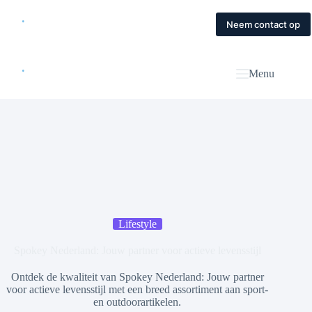
Skip
to
Home
Diensten
Magazine
Contact
Neem contact op
content
Menu
Lifestyle
Spokey Nederland: Jouw partner voor actieve levensstijl
Ontdek de kwaliteit van Spokey Nederland: Jouw partner
voor actieve levensstijl met een breed assortiment aan sport-
en outdoorartikelen.