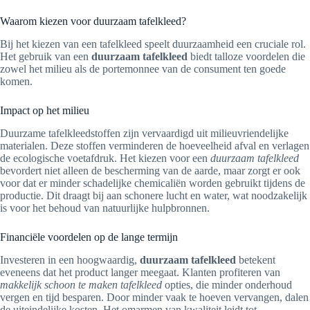
Waarom kiezen voor duurzaam tafelkleed?
Bij het kiezen van een tafelkleed speelt duurzaamheid een cruciale rol.
Het gebruik van een
duurzaam tafelkleed
biedt talloze voordelen die
zowel het milieu als de portemonnee van de consument ten goede
komen.
Impact op het milieu
Duurzame tafelkleedstoffen zijn vervaardigd uit milieuvriendelijke
materialen. Deze stoffen verminderen de hoeveelheid afval en verlagen
de ecologische voetafdruk. Het kiezen voor een
duurzaam tafelkleed
bevordert niet alleen de bescherming van de aarde, maar zorgt er ook
voor dat er minder schadelijke chemicaliën worden gebruikt tijdens de
productie. Dit draagt bij aan schonere lucht en water, wat noodzakelijk
is voor het behoud van natuurlijke hulpbronnen.
Financiële voordelen op de lange termijn
Investeren in een hoogwaardig,
duurzaam tafelkleed
betekent
eveneens dat het product langer meegaat. Klanten profiteren van
makkelijk schoon te maken tafelkleed
opties, die minder onderhoud
vergen en tijd besparen. Door minder vaak te hoeven vervangen, dalen
de uiteindelijke kosten. Het omarmen van kwaliteit leidt tot