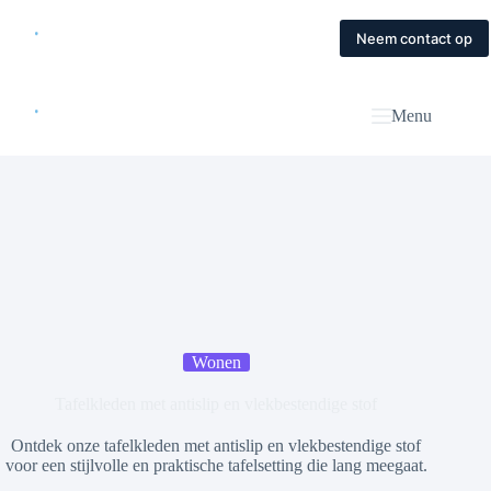
Skip
to
Home
Diensten
Magazine
Contact
Neem contact op
content
Menu
Wonen
Tafelkleden met antislip en vlekbestendige stof
Ontdek onze tafelkleden met antislip en vlekbestendige stof
voor een stijlvolle en praktische tafelsetting die lang meegaat.