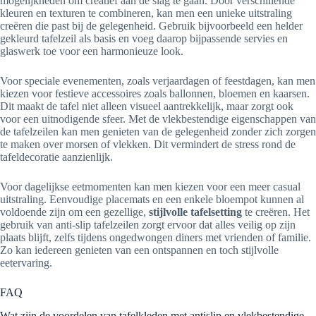
mogelijkheden om creatief aan de slag te gaan. Door verschillende
kleuren en texturen te combineren, kan men een unieke uitstraling
creëren die past bij de gelegenheid. Gebruik bijvoorbeeld een helder
gekleurd tafelzeil als basis en voeg daarop bijpassende servies en
glaswerk toe voor een harmonieuze look.
Voor speciale evenementen, zoals verjaardagen of feestdagen, kan men
kiezen voor festieve accessoires zoals ballonnen, bloemen en kaarsen.
Dit maakt de tafel niet alleen visueel aantrekkelijk, maar zorgt ook
voor een uitnodigende sfeer. Met de vlekbestendige eigenschappen van
de tafelzeilen kan men genieten van de gelegenheid zonder zich zorgen
te maken over morsen of vlekken. Dit vermindert de stress rond de
tafeldecoratie aanzienlijk.
Voor dagelijkse eetmomenten kan men kiezen voor een meer casual
uitstraling. Eenvoudige placemats en een enkele bloempot kunnen al
voldoende zijn om een gezellige,
stijlvolle tafelsetting
te creëren. Het
gebruik van anti-slip tafelzeilen zorgt ervoor dat alles veilig op zijn
plaats blijft, zelfs tijdens ongedwongen diners met vrienden of familie.
Zo kan iedereen genieten van een ontspannen en toch stijlvolle
eetervaring.
FAQ
Wat zijn de voordelen van tafelkleden met antislip en vlekbestendige