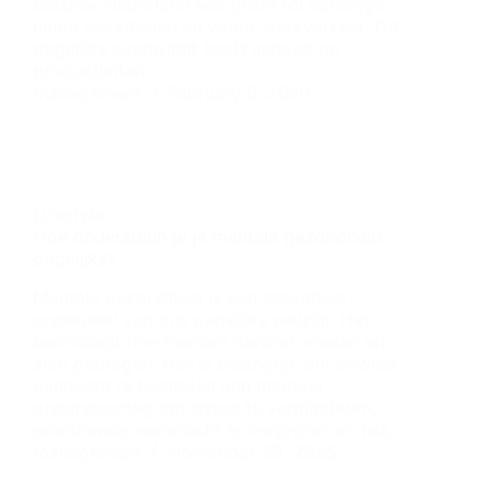
balance Nederland een grote rol vanwege
lange werkdagen en woon-werkverkeer. Dit
dagelijks evenwicht heeft invloed op
productiviteit,…
management
February 6, 2026
Lifestyle
Hoe ondersteun je je mentale gezondheid
dagelijks?
Mentale gezondheid is een essentieel
onderdeel van ons dagelijks welzijn. Het
beïnvloedt hoe mensen denken, voelen en
zich gedragen. Het is belangrijk om bewust
aandacht te besteden aan mentale
ondersteuning om stress te verminderen,
emotionele veerkracht te vergroten en het…
management
November 30, 2025