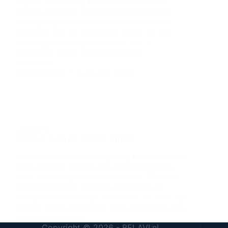
impact hebben op iemands emotionele
welzijn. Wanneer verantwoordelijkheden
zich opstapelen zonder een doordachte
planning, kan dit leiden tot stress en een
verhoogd risico op burn-out. Het is
essentieel om te begrijpen hoe je
voorkomt…
management
June 23, 2025
Lifestyle
Slimmer werken, minder stress
In de moderne werkomgeving is het streven
naar slimmer werken van cruciaal belang
voor het welzijn van werknemers. Slimmer
werken houdt in dat men efficiëntie en
werkplezier verhoogt, waardoor de kans op
minder stress toeneemt. Het verbeteren van
werkmethoden en…
management
Copyright © 2026 - BELAVI.nl
April 22, 2025