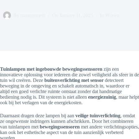
By
management
On
January 11, 2025
In
Wonen
Tuinlampen met ingebouwde bewegingssensoren
zijn een
innovatieve oplossing voor iedereen die zowel veiligheid als sfeer in de
tuin wil creëren. Deze
buitenverlichting met sensor
detecteert
beweging in de omgeving en schakelt automatisch in, waardoor er
altijd een goed verlichte ruimte ontstaat zonder dat handmatige
bediening nodig is. Dit systeem is niet alleen
energiezuinig
, maar helpt
ook bij het verlagen van de energiekosten.
Daarnaast dragen deze lampen bij aan
veilige tuinverlichting
, omdat
ze ongewenste indringers kunnen afschrikken. Door het combineren
van tuinlampen met
bewegingssensoren
met andere verlichtingsopties,
kan ook het esthetische aspect van de tuin aanzienlijk verbeterd
worden.