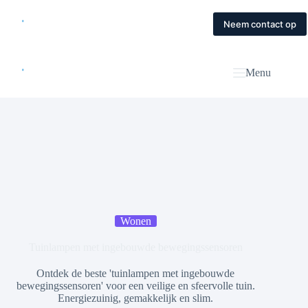
Skip
to
Home
Diensten
Magazine
Contact
Neem contact op
content
Menu
Wonen
Tuinlampen met ingebouwde bewegingssensoren
Ontdek de beste 'tuinlampen met ingebouwde
bewegingssensoren' voor een veilige en sfeervolle tuin.
Energiezuinig, gemakkelijk en slim.