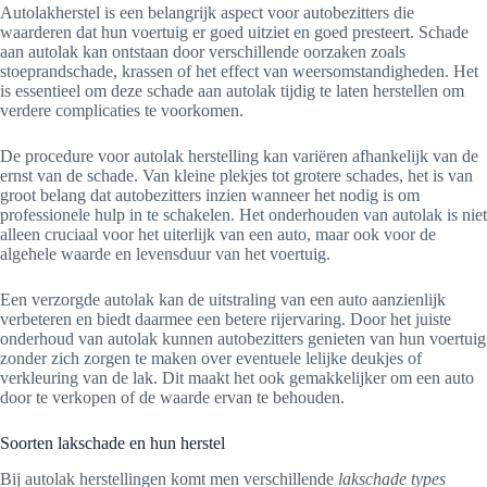
Autolakherstel is een belangrijk aspect voor autobezitters die
waarderen dat hun voertuig er goed uitziet en goed presteert. Schade
aan autolak kan ontstaan door verschillende oorzaken zoals
stoeprandschade, krassen of het effect van weersomstandigheden. Het
is essentieel om deze schade aan autolak tijdig te laten herstellen om
verdere complicaties te voorkomen.
De procedure voor autolak herstelling kan variëren afhankelijk van de
ernst van de schade. Van kleine plekjes tot grotere schades, het is van
groot belang dat autobezitters inzien wanneer het nodig is om
professionele hulp in te schakelen. Het onderhouden van autolak is niet
alleen cruciaal voor het uiterlijk van een auto, maar ook voor de
algehele waarde en levensduur van het voertuig.
Een verzorgde autolak kan de uitstraling van een auto aanzienlijk
verbeteren en biedt daarmee een betere rijervaring. Door het juiste
onderhoud van autolak kunnen autobezitters genieten van hun voertuig
zonder zich zorgen te maken over eventuele lelijke deukjes of
verkleuring van de lak. Dit maakt het ook gemakkelijker om een auto
door te verkopen of de waarde ervan te behouden.
Soorten lakschade en hun herstel
Bij autolak herstellingen komt men verschillende
lakschade types