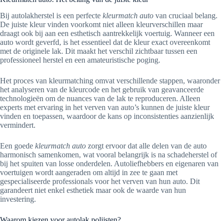
Bij autolakherstel is een perfecte
kleurmatch auto
van cruciaal belang.
De juiste kleur vinden voorkomt niet alleen kleurverschillen maar
draagt ook bij aan een esthetisch aantrekkelijk voertuig. Wanneer een
auto wordt geverfd, is het essentieel dat de kleur exact overeenkomt
met de originele lak. Dit maakt het verschil zichtbaar tussen een
professioneel herstel en een amateuristische poging.
Het proces van kleurmatching omvat verschillende stappen, waaronder
het analyseren van de kleurcode en het gebruik van geavanceerde
technologieën om de nuances van de lak te reproduceren. Alleen
experts met ervaring in het verven van auto’s kunnen de juiste kleur
vinden en toepassen, waardoor de kans op inconsistenties aanzienlijk
vermindert.
Een goede
kleurmatch auto
zorgt ervoor dat alle delen van de auto
harmonisch samenkomen, wat vooral belangrijk is na schadeherstel of
bij het spuiten van losse onderdelen. Autoliefhebbers en eigenaren van
voertuigen wordt aangeraden om altijd in zee te gaan met
gespecialiseerde professionals voor het verven van hun auto. Dit
garandeert niet enkel esthetiek maar ook de waarde van hun
investering.
Waarom kiezen voor autolak polijsten?