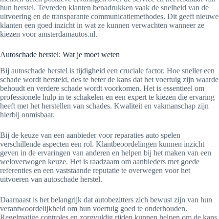
hun herstel. Tevreden klanten benadrukken vaak de snelheid van de
uitvoering en de transparante communicatiemethodes. Dit geeft nieuwe
klanten een goed inzicht in wat ze kunnen verwachten wanneer ze
kiezen voor amsterdamautos.nl.
Autoschade herstel: Wat je moet weten
Bij autoschade herstel is tijdigheid een cruciale factor. Hoe sneller een
schade wordt hersteld, des te beter de kans dat het voertuig zijn waarde
behoudt en verdere schade wordt voorkomen. Het is essentieel om
professionele hulp in te schakelen en een expert te kiezen die ervaring
heeft met het herstellen van schades. Kwaliteit en vakmanschap zijn
hierbij onmisbaar.
Bij de keuze van een aanbieder voor reparaties auto spelen
verschillende aspecten een rol. Klantbeoordelingen kunnen inzicht
geven in de ervaringen van anderen en helpen bij het maken van een
weloverwogen keuze. Het is raadzaam om aanbieders met goede
referenties en een vaststaande reputatie te overwegen voor het
uitvoeren van autoschade herstel.
Daarnaast is het belangrijk dat autobezitters zich bewust zijn van hun
verantwoordelijkheid om hun voertuig goed te onderhouden.
Regelmatige controles en zorgvuldig rijden kunnen helpen om de kans