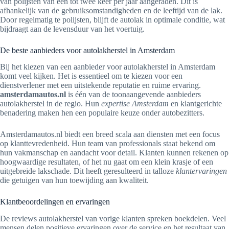
van polijsten van één tot twee keer per jaar aangeraden. Dit is
afhankelijk van de gebruiksomstandigheden en de leeftijd van de lak.
Door regelmatig te polijsten, blijft de autolak in optimale conditie, wat
bijdraagt aan de levensduur van het voertuig.
De beste aanbieders voor autolakherstel in Amsterdam
Bij het kiezen van een aanbieder voor autolakherstel in Amsterdam
komt veel kijken. Het is essentieel om te kiezen voor een
dienstverlener met een uitstekende reputatie en ruime ervaring.
amsterdamautos.nl
is één van de toonaangevende aanbieders
autolakherstel in de regio. Hun
expertise Amsterdam
en klantgerichte
benadering maken hen een populaire keuze onder autobezitters.
Amsterdamautos.nl biedt een breed scala aan diensten met een focus
op klanttevredenheid. Hun team van professionals staat bekend om
hun vakmanschap en aandacht voor detail. Klanten kunnen rekenen op
hoogwaardige resultaten, of het nu gaat om een klein krasje of een
uitgebreide lakschade. Dit heeft geresulteerd in talloze
klantervaringen
die getuigen van hun toewijding aan kwaliteit.
Klantbeoordelingen en ervaringen
De reviews autolakherstel van vorige klanten spreken boekdelen. Veel
mensen delen positieve ervaringen over de service en het resultaat van