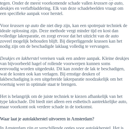
tegen. Onder de meest voorkomende schade vallen
krassen op auto
,
deukjes en verfafbladdering. Elk van deze schadebeelden vraagt om
een specifieke aanpak voor herstel.
Voor
krassen op auto
die niet diep zijn, kan een spotrepair techniek de
ideale oplossing zijn. Deze methode vergt minder tijd en kost dan
volledige lakreparatie, en zorgt ervoor dat het uitzicht van de auto
zoveel mogelijk behouden blijft. Bij dieperliggende krassen kan het
nodig zijn om de beschadigde laklaag volledig te vervangen.
Deukjes en lakherstel
vereisen vaak een andere aanpak. Kleine deukjes
van bijvoorbeeld hagel of rollende voorwerpen kunnen soms
eenvoudig worden uitgedeukt. Dit kan zonder de lak te beschadigen,
wat de kosten ook kan verlagen. Bij ernstige deuken of
lakbeschadiging is een uitgebreide lakreparatie noodzakelijk om het
voertuig weer in optimale staat te brengen.
Het is belangrijk om de juiste techniek te kiezen afhankelijk van het
type lakschade. Dit biedt niet alleen een esthetisch aantrek­kelijke auto,
maar voorkomt ook verdere schade in de toekomst.
Waar laat je autolakherstel uitvoeren in Amsterdam?
In Amsterdam zijn er verschillende opties voor autolakherstel. Het is