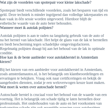
Wat zijn de voordelen van spotrepair voor kleine lakschade?
Spotrepair biedt verschillende voordelen, zoals het besparen van tijd en
geld. Deze techniek is minder ingrijpend dan volledige lakreparaties en
kan vaak in één sessie worden uitgevoerd. Hierdoor blijft de
esthetische waarde van de auto beter behouden.
Wanneer moet ik autolak polijsten?
Autolak polijsten is aan te raden na langdurig gebruik van de auto of
na het herstel van lakschade. Het helpt de glans van de lak te herstellen
en biedt bescherming tegen schadelijke omgevingsfactoren.
Regelmatig polijsten draagt bij aan het behoud van de lak in optimale
conditie.
Hoe kan ik de beste aanbieder voor autolakherstel in Amsterdam
kiezen?
Bij het kiezen van een aanbieder voor autolakherstel in Amsterdam,
zoals amsterdamautos.nl, is het belangrijk om klantbeoordelingen en
ervaringen te bekijken. Vraag ook naar certificeringen en bekijk de
aangeboden diensten, zodat je een weloverwogen keuze kunt maken.
Wat moet ik weten over autoschade herstel?
Autoschade herstel is cruciaal voor het behoud van de waarde van een
voertuig. Het is belangrijk om schade tijdig te laten herstellen door
professionals. Het onderhouden van de auto en het voorkomen van
toekomstige schade zijn ook essentiële aspecten voor autobezitters.