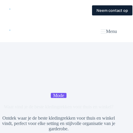
Skip
to
Home
Diensten
Magazine
Contact
Neem contact op
content
Menu
Mode
Waar vind je de beste kledingrekken voor thuis en winkel?
Ontdek waar je de beste kledingrekken voor thuis en winkel
vindt, perfect voor elke setting en stijlvolle organisatie van je
garderobe.