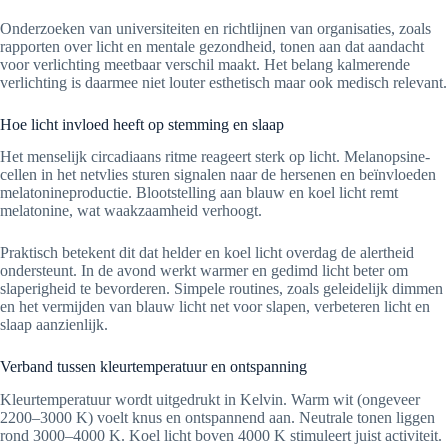
Onderzoeken van universiteiten en richtlijnen van organisaties, zoals
rapporten over licht en mentale gezondheid, tonen aan dat aandacht
voor verlichting meetbaar verschil maakt. Het belang kalmerende
verlichting is daarmee niet louter esthetisch maar ook medisch relevant.
Hoe licht invloed heeft op stemming en slaap
Het menselijk circadiaans ritme reageert sterk op licht. Melanopsine-
cellen in het netvlies sturen signalen naar de hersenen en beïnvloeden
melatonineproductie. Blootstelling aan blauw en koel licht remt
melatonine, wat waakzaamheid verhoogt.
Praktisch betekent dit dat helder en koel licht overdag de alertheid
ondersteunt. In de avond werkt warmer en gedimd licht beter om
slaperigheid te bevorderen. Simpele routines, zoals geleidelijk dimmen
en het vermijden van blauw licht net voor slapen, verbeteren licht en
slaap aanzienlijk.
Verband tussen kleurtemperatuur en ontspanning
Kleurtemperatuur wordt uitgedrukt in Kelvin. Warm wit (ongeveer
2200–3000 K) voelt knus en ontspannend aan. Neutrale tonen liggen
rond 3000–4000 K. Koel licht boven 4000 K stimuleert juist activiteit.