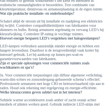
van retailers of gebruik winkeldemo’s om kleur en intensiteit in
realistische omstandigheden te beoordelen. Test combinatie van
kleurtemperatuur, dimniveau en armatuurplaatsing in de eigen ruimte.
Wat zijn praktische installatie- en onderhoudstips?
Schakel altijd de stroom uit bij installatie en raadpleeg een elektricien
bij twijfel. Controleer compatibiliteitslijsten van fabrikanten voor
dimmers en bulbs. Reinig armaturen regelmatig en vervang LED’s bij
kleurafwijking. Controleer IP-rating in vochtige ruimtes.
Hoeveel energie besparen LED’s vergeleken met halogeenlampen?
LED-lampen verbruiken aanzienlijk minder energie en hebben een
langere levensduur. Daardoor is de terugverdientijd vaak korter bij
intensief gebruik. Let bij aankoop op lumen-per-watt en
garantievoorwaarden van fabrikanten.
Zijn er speciale oplossingen voor commerciële ruimtes zoals
wachtkamers en spa’s?
Ja. Voor commerciële toepassingen zijn diffuse algemene verlichting,
warm-dim scènes en zonsondergang-gebaseerde schema’s effectief.
Professionele armaturen met hoge CRI en betrouwbaarheid zijn aan te
raden. Houd ook rekening met regelgeving en energie-efficiëntie.
Welke kleuraccenten geven subtiel rust in het interieur?
Subtiele warme accentkleuren zoals amber of zacht oranje achter
meubels of plinten werken goed. Gebruik indirecte LED-strips met