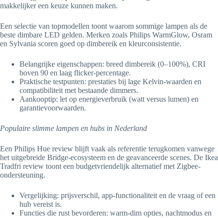
makkelijker een keuze kunnen maken.
Een selectie van topmodellen toont waarom sommige lampen als de
beste dimbare LED gelden. Merken zoals Philips WarmGlow, Osram
en Sylvania scoren goed op dimbereik en kleurconsistentie.
Belangrijke eigenschappen: breed dimbereik (0–100%), CRI
boven 90 en laag flicker-percentage.
Praktische testpunten: prestaties bij lage Kelvin-waarden en
compatibiliteit met bestaande dimmers.
Aankooptip: let op energieverbruik (watt versus lumen) en
garantievoorwaarden.
Populaire slimme lampen en hubs in Nederland
Een Philips Hue review blijft vaak als referentie terugkomen vanwege
het uitgebreide Bridge-ecosysteem en de geavanceerde scenes. De Ikea
Tradfri review toont een budgetvriendelijk alternatief met Zigbee-
ondersteuning.
Vergelijking: prijsverschil, app-functionaliteit en de vraag of een
hub vereist is.
Functies die rust bevorderen: warm-dim opties, nachtmodus en