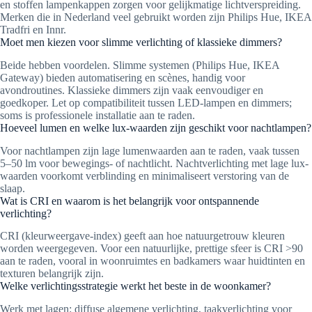
en stoffen lampenkappen zorgen voor gelijkmatige lichtverspreiding.
Merken die in Nederland veel gebruikt worden zijn Philips Hue, IKEA
Tradfri en Innr.
Moet men kiezen voor slimme verlichting of klassieke dimmers?
Beide hebben voordelen. Slimme systemen (Philips Hue, IKEA
Gateway) bieden automatisering en scènes, handig voor
avondroutines. Klassieke dimmers zijn vaak eenvoudiger en
goedkoper. Let op compatibiliteit tussen LED-lampen en dimmers;
soms is professionele installatie aan te raden.
Hoeveel lumen en welke lux-waarden zijn geschikt voor nachtlampen?
Voor nachtlampen zijn lage lumenwaarden aan te raden, vaak tussen
5–50 lm voor bewegings- of nachtlicht. Nachtverlichting met lage lux-
waarden voorkomt verblinding en minimaliseert verstoring van de
slaap.
Wat is CRI en waarom is het belangrijk voor ontspannende
verlichting?
CRI (kleurweergave-index) geeft aan hoe natuurgetrouw kleuren
worden weergegeven. Voor een natuurlijke, prettige sfeer is CRI >90
aan te raden, vooral in woonruimtes en badkamers waar huidtinten en
texturen belangrijk zijn.
Welke verlichtingsstrategie werkt het beste in de woonkamer?
Werk met lagen: diffuse algemene verlichting, taakverlichting voor