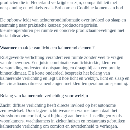
producten die in Nederland verkrijgbaar zijn, compatibiliteit met
netspanning en winkels zoals Bol.com en Coolblue komen aan bod.
De opbouw leidt van achtergrondinformatie over invloed op slaap en
stemming naar praktische keuzes: productcategorieën,
kleurtemperaturen per ruimte en concrete productaanbevelingen met
installatieadvies.
Waarmee maak je van licht een kalmerend element?
Rustgevende verlichting verandert een ruimte zonder veel te vragen
van de bewoner. Een juiste combinatie van lichtsterkte, kleur en
verspreiding ondersteunt ontspanning en draagt bij aan een prettig
binnenklimaat. Dit korte onderdeel bespreekt het belang van
kalmerende verlichting en legt uit hoe licht en welzijn, licht en slaap en
het circadiaans ritme samenhangen met kleurtemperatuur ontspanning.
Belang van kalmerende verlichting voor welzijn
Zacht, diffuse verlichting heeft directe invloed op het autonome
zenuwstelsel. Door lagere lichtniveaus en warme tonen daalt het
stresshormoon cortisol, wat bijdraagt aan herstel. Instellingen zoals
woonkamers, wachtkamers in ziekenhuizen en restaurants gebruiken
kalmerende verlichting om comfort en tevredenheid te verhogen.