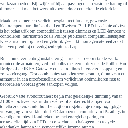
werkzaamheden. Bij twijfel of bij aanpassingen aan vaste bedrading of
dimmers laat men het werk uitvoeren door een erkende elektricien.
Maak per kamer een verlichtingsplan met functie, gewenste
kleurtemperatuur, dimbaarheid en IP-eisen. Bij LED installatie advies
is het belangrijk om compatibiliteit tussen dimmers en LED-lampen te
controleren; fabrikanten zoals Philips publiceren compatibiliteitslijsten.
Kies armaturen op maat en gebruik geschikt montagemateriaal zodat
lichtverspreiding en veiligheid optimaal zijn.
Bij slimme verlichting installeren gaat men stap voor stap te werk:
monteer de armaturen, verbind bulbs met een hub zoals de Philips Hue
Bridge of de IKEA Gateway en stel routines in voor zonsopgang en
zonsondergang. Test combinaties van kleurtemperatuur, dimniveau en
armatuur in een proefopstelling om verlichting optimaliseren rust te
beoordelen voordat grote aankopen volgen.
Gebruik vaste avondroutines: begin met geleidelijke dimming vanaf
21:00 en activeer warm-dim scènes of ambernachtlampen voor
toiletbezoeken. Onderhoud vraagt om regelmatige reiniging, tijdige
vervanging van verkleurde LED-lampen en controle van IP-ratings in
vochtige ruimtes. Houd rekening met energiebesparing en
terugverdientijd van LED ten opzichte van halogeen, en recycle
afgedankte lampen via gemeentelijke inzamelpunten.