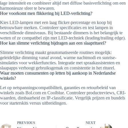
lage intensiteit en combineer altijd met diffuse basisverlichting om een
harmonieuze sfeer te bewaren.
Hoe voorkomt men flikkering bij LED-verlichting?
Kies LED-lampen met een laag flicker-percentage en koop bij
betrouwbare merken. Controleer specificaties en test lampen in
verschillende dimniveaus. Bij bestaande dimmers is het belangrijk te
weten of ze compatibel zijn met LED-techniek (leading/trailing edge).
Hoe kan slimme verlichting bijdragen aan een slaapritueel?
Slimme verlichting maakt geautomatiseerde routines mogelijk:
geleidelijke dimming vanaf avond, warme nachtmodi en sunrise-
simulaties voor wekkerfuncties. Integratie met spraakassistenten en
slaapapps verhoogt gebruiksgemak en consistentie in het ritueel.
Waar moeten consumenten op letten bij aankoop in Nederlandse
winkels?
Let op netspanningscompatibiliteit, garanties en retourbeleid van
winkels zoals Bol.com en Coolblue. Controleer productreviews, CRI-
waarden, dimbaarheid en IP-classificatie. Vergelijk prijzen en bundels
voor starterskits versus uitbreidingen.
PREVIOUS
NEXT