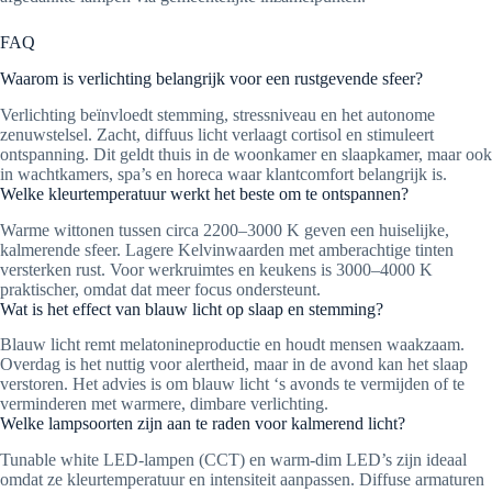
FAQ
Waarom is verlichting belangrijk voor een rustgevende sfeer?
Verlichting beïnvloedt stemming, stressniveau en het autonome
zenuwstelsel. Zacht, diffuus licht verlaagt cortisol en stimuleert
ontspanning. Dit geldt thuis in de woonkamer en slaapkamer, maar ook
in wachtkamers, spa’s en horeca waar klantcomfort belangrijk is.
Welke kleurtemperatuur werkt het beste om te ontspannen?
Warme wittonen tussen circa 2200–3000 K geven een huiselijke,
kalmerende sfeer. Lagere Kelvinwaarden met amberachtige tinten
versterken rust. Voor werkruimtes en keukens is 3000–4000 K
praktischer, omdat dat meer focus ondersteunt.
Wat is het effect van blauw licht op slaap en stemming?
Blauw licht remt melatonineproductie en houdt mensen waakzaam.
Overdag is het nuttig voor alertheid, maar in de avond kan het slaap
verstoren. Het advies is om blauw licht ‘s avonds te vermijden of te
verminderen met warmere, dimbare verlichting.
Welke lampsoorten zijn aan te raden voor kalmerend licht?
Tunable white LED-lampen (CCT) en warm-dim LED’s zijn ideaal
omdat ze kleurtemperatuur en intensiteit aanpassen. Diffuse armaturen