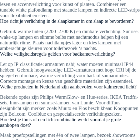
lezen en accentverlichting voor kunst of planten. Combineer een
tunable white plafondlamp met staande lampen en indirecte LED-strips
voor flexibiliteit en sfeer.
Hoe richt je verlichting in de slaapkamer in om slaap te bevorderen?
Gebruik warme tinten (2200–2700 K) en dimbare verlichting. Sunrise-
wake-up lampen en slimme bulbs met nachtmodus helpen bij een
natuurlijk ritme. Plaats nachtlampjes lager en kies lampen met
amberachtige kleuren voor toiletbezoek ‘s nachts.
Welke veiligheidsregels gelden voor badkamerverlichting?
Let op IP-classificatie: armaturen nabij water moeten minimaal IP44
hebben. Gebruik hoogwaardige LED-armaturen met hoge CRI bij de
spiegel en dimbare, warme verlichting voor bad- of saunaruimtes.
Correcte montage en keuze van geschikte materialen zijn essentieel.
Welke producten in Nederland zijn aanbevolen voor kalmerend licht?
Bekende opties zijn Philips WarmGlow- en Hue-series, IKEA Tradfri-
sets, Innr-lampen en sunrise-lampen van Lumie. Voor diffuus
designlicht zijn merken zoals Muuto en Flos beschikbaar. Kooppunten
zijn Bol.com, Coolblue en gespecialiseerde verlichtingszaken.
Hoe test je thuis of een lichtcombinatie werkt voordat je grote
aankopen doet?
Maak proefopstellingen met één of twee lampen, bezoek showrooms