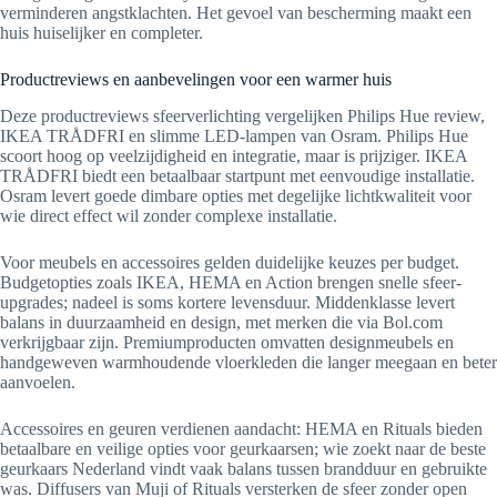
verminderen angstklachten. Het gevoel van bescherming maakt een
huis huiselijker en completer.
Productreviews en aanbevelingen voor een warmer huis
Deze productreviews sfeerverlichting vergelijken Philips Hue review,
IKEA TRÅDFRI en slimme LED-lampen van Osram. Philips Hue
scoort hoog op veelzijdigheid en integratie, maar is prijziger. IKEA
TRÅDFRI biedt een betaalbaar startpunt met eenvoudige installatie.
Osram levert goede dimbare opties met degelijke lichtkwaliteit voor
wie direct effect wil zonder complexe installatie.
Voor meubels en accessoires gelden duidelijke keuzes per budget.
Budgetopties zoals IKEA, HEMA en Action brengen snelle sfeer-
upgrades; nadeel is soms kortere levensduur. Middenklasse levert
balans in duurzaamheid en design, met merken die via Bol.com
verkrijgbaar zijn. Premiumproducten omvatten designmeubels en
handgeweven warmhoudende vloerkleden die langer meegaan en beter
aanvoelen.
Accessoires en geuren verdienen aandacht: HEMA en Rituals bieden
betaalbare en veilige opties voor geurkaarsen; wie zoekt naar de beste
geurkaars Nederland vindt vaak balans tussen brandduur en gebruikte
was. Diffusers van Muji of Rituals versterken de sfeer zonder open