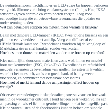
Bewegingssensoren, nachtlampjes en LED-strips bij trappen verhogen
veiligheid. Slimme verlichting en alarmsystemen (Philips Hue, IKEA
sensoren) geven controle en verminderen zorgen. Zorg voor
eenvoudige integratie en betrouwbare leveranciers die updates en
ondersteuning bieden.
Wat zijn betaalbare stappen om meteen meer warmte te krijgen?
Begin met dimbare LED-lampen (IKEA), twee tot drie kussens en een
plaid, en een vloerkleed met antislip. Voeg een diffuser of een
HEMA/Rituals kaars toe. Tweedehands vondsten bij de kringloop of
Marktplaats geven snel karakter zonder veel kosten.
Hoe kiest men duurzame materialen zonder in te boeten op comfort?
Kies natuurlijke, duurzame materialen zoals wol, linnen en massief
hout met keurmerken (FSC, Oeko‑Tex). Tweedhands en refurbished
meubels verlengen de levensduur van spullen. Investeer in kwaliteit
waar het het meest telt, zoals een goede bank of handgeweven
vloerkleed, en combineer met betaalbare accessoires.
Hoe meet of merkt iemand dat de aanpassingen effect hebben op
welzijn?
Observeer veranderingen in slaapkwaliteit, stressniveaus en hoe vaak
men in de woonkamer ontspant. Houd het een paar weken vol na een
aanpassing en wissel licht- en geurinstellingen totdat het dagelijks past.
Kleine vragenlijsten of dagboeknotities kunnen helpen om subtiele