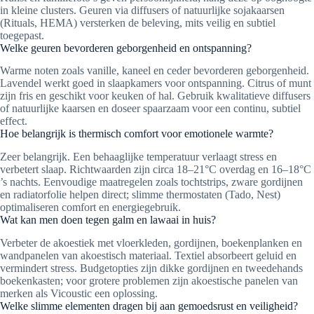
in kleine clusters. Geuren via diffusers of natuurlijke soja­kaarsen
(Rituals, HEMA) versterken de beleving, mits veilig en subtiel
toegepast.
Welke geuren bevorderen geborgenheid en ontspanning?
Warme noten zoals vanille, kaneel en ceder bevorderen geborgenheid.
Lavendel werkt goed in slaapkamers voor ontspanning. Citrus of munt
zijn fris en geschikt voor keuken of hal. Gebruik kwalitatieve diffusers
of natuurlijke kaarsen en doseer spaarzaam voor een continu, subtiel
effect.
Hoe belangrijk is thermisch comfort voor emotionele warmte?
Zeer belangrijk. Een behaaglijke temperatuur verlaagt stress en
verbetert slaap. Richtwaarden zijn circa 18–21°C overdag en 16–18°C
’s nachts. Eenvoudige maatregelen zoals tochtstrips, zware gordijnen
en radiatorfolie helpen direct; slimme thermostaten (Tado, Nest)
optimaliseren comfort en energiegebruik.
Wat kan men doen tegen galm en lawaai in huis?
Verbeter de akoestiek met vloerkleden, gordijnen, boekenplanken en
wandpanelen van akoestisch materiaal. Textiel absorbeert geluid en
vermindert stress. Budgetopties zijn dikke gordijnen en tweedehands
boekenkasten; voor grotere problemen zijn akoestische panelen van
merken als Vicoustic een oplossing.
Welke slimme elementen dragen bij aan gemoedsrust en veiligheid?