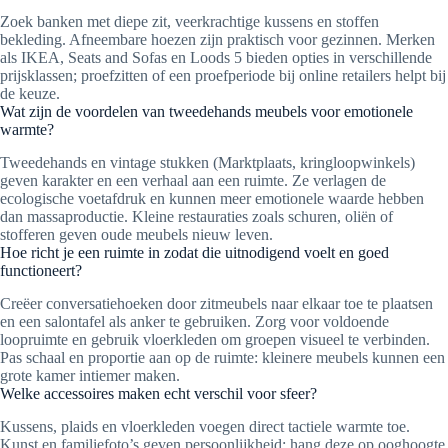
Zoek banken met diepe zit, veerkrachtige kussens en stoffen
bekleding. Afneembare hoezen zijn praktisch voor gezinnen. Merken
als IKEA, Seats and Sofas en Loods 5 bieden opties in verschillende
prijsklassen; proefzitten of een proefperiode bij online retailers helpt bij
de keuze.
Wat zijn de voordelen van tweedehands meubels voor emotionele
warmte?
Tweedehands en vintage stukken (Marktplaats, kringloopwinkels)
geven karakter en een verhaal aan een ruimte. Ze verlagen de
ecologische voetafdruk en kunnen meer emotionele waarde hebben
dan massaproductie. Kleine restauraties zoals schuren, oliën of
stofferen geven oude meubels nieuw leven.
Hoe richt je een ruimte in zodat die uitnodigend voelt en goed
functioneert?
Creëer conversatiehoeken door zitmeubels naar elkaar toe te plaatsen
en een salontafel als anker te gebruiken. Zorg voor voldoende
loopruimte en gebruik vloerkleden om groepen visueel te verbinden.
Pas schaal en proportie aan op de ruimte: kleinere meubels kunnen een
grote kamer intiemer maken.
Welke accessoires maken echt verschil voor sfeer?
Kussens, plaids en vloerkleden voegen direct tactiele warmte toe.
Kunst en familie­foto’s geven persoonlijkheid; hang deze op ooghoogte