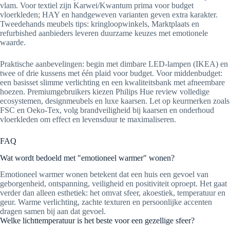
vlam. Voor textiel zijn Karwei/Kwantum prima voor budget
vloerkleden; HAY en handgeweven varianten geven extra karakter.
Tweedehands meubels tips: kringloopwinkels, Marktplaats en
refurbished aanbieders leveren duurzame keuzes met emotionele
waarde.
Praktische aanbevelingen: begin met dimbare LED-lampen (IKEA) en
twee of drie kussens met één plaid voor budget. Voor middenbudget:
een basisset slimme verlichting en een kwaliteitsbank met afneembare
hoezen. Premiumgebruikers kiezen Philips Hue review volledige
ecosystemen, designmeubels en luxe kaarsen. Let op keurmerken zoals
FSC en Oeko-Tex, volg brandveiligheid bij kaarsen en onderhoud
vloerkleden om effect en levensduur te maximaliseren.
FAQ
Wat wordt bedoeld met "emotioneel warmer" wonen?
Emotioneel warmer wonen betekent dat een huis een gevoel van
geborgenheid, ontspanning, veiligheid en positiviteit oproept. Het gaat
verder dan alleen esthetiek: het omvat sfeer, akoestiek, temperatuur en
geur. Warme verlichting, zachte texturen en persoonlijke accenten
dragen samen bij aan dat gevoel.
Welke lichttemperatuur is het beste voor een gezellige sfeer?