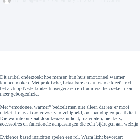
By
management
On
January 21, 2026
In
Wonen
Dit artikel onderzoekt hoe mensen hun huis emotioneel warmer
kunnen maken. Met praktische, betaalbare en duurzame ideeën richt
het zich op Nederlandse huiseigenaren en huurders die zoeken naar
meer geborgenheid.
Met “emotioneel warmer” bedoelt men niet alleen dat iets er mooi
uitziet. Het gaat om gevoel van veiligheid, ontspanning en positiviteit.
Die warmte ontstaat door keuzes in licht, materialen, meubels,
accessoires en functionele aanpassingen die echt bijdragen aan welzijn.
Evidence-based inzichten spelen een rol. Warm licht bevordert