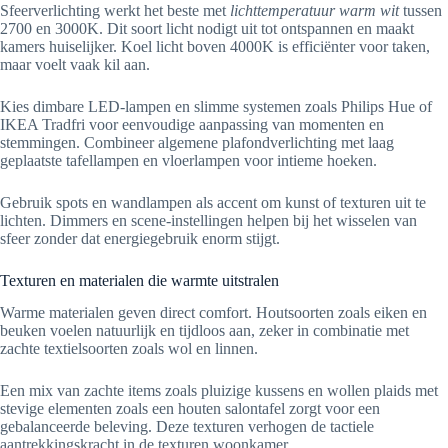
Sfeerverlichting werkt het beste met
lichttemperatuur warm wit
tussen
2700 en 3000K. Dit soort licht nodigt uit tot ontspannen en maakt
kamers huiselijker. Koel licht boven 4000K is efficiënter voor taken,
maar voelt vaak kil aan.
Kies dimbare LED-lampen en slimme systemen zoals Philips Hue of
IKEA Tradfri voor eenvoudige aanpassing van momenten en
stemmingen. Combineer algemene plafondverlichting met laag
geplaatste tafellampen en vloerlampen voor intieme hoeken.
Gebruik spots en wandlampen als accent om kunst of texturen uit te
lichten. Dimmers en scene-instellingen helpen bij het wisselen van
sfeer zonder dat energiegebruik enorm stijgt.
Texturen en materialen die warmte uitstralen
Warme materialen geven direct comfort. Houtsoorten zoals eiken en
beuken voelen natuurlijk en tijdloos aan, zeker in combinatie met
zachte textielsoorten zoals wol en linnen.
Een mix van zachte items zoals pluizige kussens en wollen plaids met
stevige elementen zoals een houten salontafel zorgt voor een
gebalanceerde beleving. Deze texturen verhogen de tactiele
aantrekkingskracht in de texturen woonkamer.