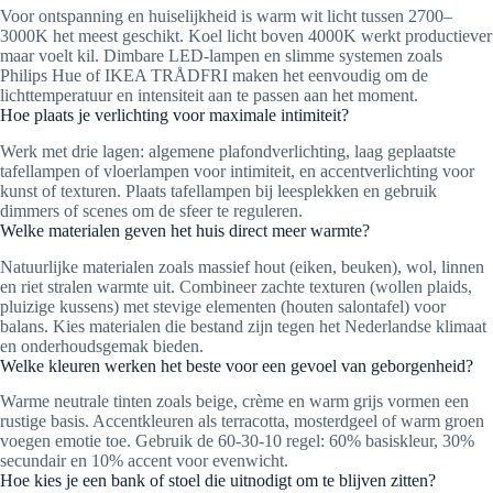
Voor ontspanning en huiselijkheid is warm wit licht tussen 2700–
3000K het meest geschikt. Koel licht boven 4000K werkt productiever
maar voelt kil. Dimbare LED-lampen en slimme systemen zoals
Philips Hue of IKEA TRÅDFRI maken het eenvoudig om de
lichttemperatuur en intensiteit aan te passen aan het moment.
Hoe plaats je verlichting voor maximale intimiteit?
Werk met drie lagen: algemene plafondverlichting, laag geplaatste
tafellampen of vloerlampen voor intimiteit, en accentverlichting voor
kunst of texturen. Plaats tafellampen bij leesplekken en gebruik
dimmers of scenes om de sfeer te reguleren.
Welke materialen geven het huis direct meer warmte?
Natuurlijke materialen zoals massief hout (eiken, beuken), wol, linnen
en riet stralen warmte uit. Combineer zachte texturen (wollen plaids,
pluizige kussens) met stevige elementen (houten salontafel) voor
balans. Kies materialen die bestand zijn tegen het Nederlandse klimaat
en onderhoudsgemak bieden.
Welke kleuren werken het beste voor een gevoel van geborgenheid?
Warme neutrale tinten zoals beige, crème en warm grijs vormen een
rustige basis. Accentkleuren als terracotta, mosterdgeel of warm groen
voegen emotie toe. Gebruik de 60-30-10 regel: 60% basiskleur, 30%
secundair en 10% accent voor evenwicht.
Hoe kies je een bank of stoel die uitnodigt om te blijven zitten?