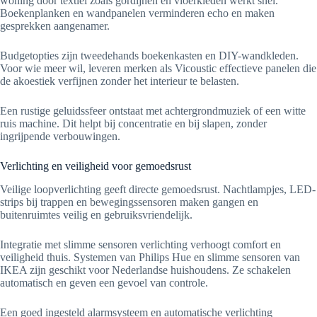
woning door textiel zoals gordijnen en vloerkleden werkt snel.
Boekenplanken en wandpanelen verminderen echo en maken
gesprekken aangenamer.
Budgetopties zijn tweedehands boekenkasten en DIY-wandkleden.
Voor wie meer wil, leveren merken als Vicoustic effectieve panelen die
de akoestiek verfijnen zonder het interieur te belasten.
Een rustige geluidssfeer ontstaat met achtergrondmuziek of een witte
ruis machine. Dit helpt bij concentratie en bij slapen, zonder
ingrijpende verbouwingen.
Verlichting en veiligheid voor gemoedsrust
Veilige loopverlichting geeft directe gemoedsrust. Nachtlampjes, LED-
strips bij trappen en bewegingssensoren maken gangen en
buitenruimtes veilig en gebruiksvriendelijk.
Integratie met slimme sensoren verlichting verhoogt comfort en
veiligheid thuis. Systemen van Philips Hue en slimme sensoren van
IKEA zijn geschikt voor Nederlandse huishoudens. Ze schakelen
automatisch en geven een gevoel van controle.
Een goed ingesteld alarmsysteem en automatische verlichting