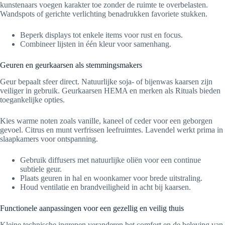
kunstenaars voegen karakter toe zonder de ruimte te overbelasten.
Wandspots of gerichte verlichting benadrukken favoriete stukken.
Beperk displays tot enkele items voor rust en focus.
Combineer lijsten in één kleur voor samenhang.
Geuren en geurkaarsen als stemmingsmakers
Geur bepaalt sfeer direct. Natuurlijke soja- of bijenwas kaarsen zijn
veiliger in gebruik. Geurkaarsen HEMA en merken als Rituals bieden
toegankelijke opties.
Kies warme noten zoals vanille, kaneel of ceder voor een geborgen
gevoel. Citrus en munt verfrissen leefruimtes. Lavendel werkt prima in
slaapkamers voor ontspanning.
Gebruik diffusers met natuurlijke oliën voor een continue
subtiele geur.
Plaats geuren in hal en woonkamer voor brede uitstraling.
Houd ventilatie en brandveiligheid in acht bij kaarsen.
Functionele aanpassingen voor een gezellig en veilig thuis
Kleine technische ingrepen veranderen het comfort en de beleving van