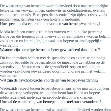
De waardering van beroepen wordt beïnvloed door maatschappelijke
behoeften en verwachtingen, onderwijs en opleidingseisen, evenals
economische trends. Beroepen die essentieel zijn tijdens crises, zoals
pandemieën, genieten vaak een hogere waardering.
Hoe speelt media een rol in het vormen van beroepswaardering?
Media heeft een cruciale rol in het vormen van publieke perceptie.
Beroepen die frequent in het nieuws of in realityshows worden belicht,
zoals artsen en leraren, krijgen vaak een hogere maatschappelijke
waardering.
Waarom zijn sommige beroepen beter gewaardeerd dan andere?
Dit kan te maken hebben met de specialisatie en expertise die nodig
zijn voor bepaalde beroepen, alsook de impact die ze hebben op de
samenleving. Sectoren zoals de gezondheidszorg en technologie
worden vaak hoger gewaardeerd door hun bijdrage aan het welzijn
van mensen.
Wat zijn de psychologische voordelen van beroepswaardering?
Wederzijds respect tussen beroepsbeoefenaars en de maatschappij kan
de waardering verhogen, wat op zijn beurt kan leiden tot hogere
jobtevredenheid, motivatie en productiviteit bij werknemers.
Hoe zal de waardering van beroepen in de toekomst veranderen?
De waardering van beroepen zal waarschijnlijk beïnvloed worden door