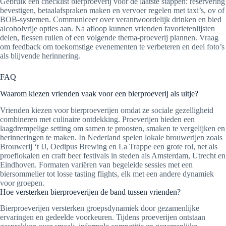
Gebruik een checklist bierproeverij voor de laatste stappen: reservering
bevestigen, betaalafspraken maken en vervoer regelen met taxi’s, ov of
BOB-systemen. Communiceer over verantwoordelijk drinken en bied
alcoholvrije opties aan. Na afloop kunnen vrienden favorietenlijsten
delen, flessen ruilen of een volgende thema-proeverij plannen. Vraag
om feedback om toekomstige evenementen te verbeteren en deel foto’s
als blijvende herinnering.
FAQ
Waarom kiezen vrienden vaak voor een bierproeverij als uitje?
Vrienden kiezen voor bierproeverijen omdat ze sociale gezelligheid
combineren met culinaire ontdekking. Proeverijen bieden een
laagdrempelige setting om samen te proosten, smaken te vergelijken en
herinneringen te maken. In Nederland spelen lokale brouwerijen zoals
Brouwerij ‘t IJ, Oedipus Brewing en La Trappe een grote rol, net als
proeflokalen en craft beer festivals in steden als Amsterdam, Utrecht en
Eindhoven. Formaten variëren van begeleide sessies met een
biersommelier tot losse tasting flights, elk met een andere dynamiek
voor groepen.
Hoe versterken bierproeverijen de band tussen vrienden?
Bierproeverijen versterken groepsdynamiek door gezamenlijke
ervaringen en gedeelde voorkeuren. Tijdens proeverijen ontstaan