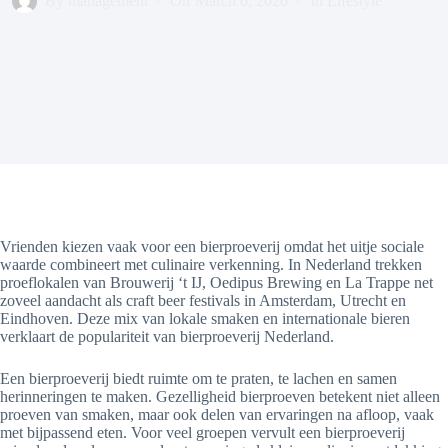
By
management
On
March 6, 2026
In
Lifestyle
Vrienden kiezen vaak voor een bierproeverij omdat het uitje sociale
waarde combineert met culinaire verkenning. In Nederland trekken
proeflokalen van Brouwerij ‘t IJ, Oedipus Brewing en La Trappe net
zoveel aandacht als craft beer festivals in Amsterdam, Utrecht en
Eindhoven. Deze mix van lokale smaken en internationale bieren
verklaart de populariteit van bierproeverij Nederland.
Een bierproeverij biedt ruimte om te praten, te lachen en samen
herinneringen te maken. Gezelligheid bierproeven betekent niet alleen
proeven van smaken, maar ook delen van ervaringen na afloop, vaak
met bijpassend eten. Voor veel groepen vervult een bierproeverij