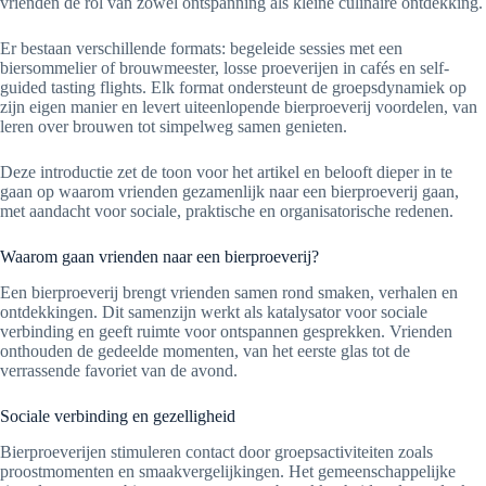
vrienden de rol van zowel ontspanning als kleine culinaire ontdekking.
Er bestaan verschillende formats: begeleide sessies met een
biersommelier of brouwmeester, losse proeverijen in cafés en self-
guided tasting flights. Elk format ondersteunt de groepsdynamiek op
zijn eigen manier en levert uiteenlopende bierproeverij voordelen, van
leren over brouwen tot simpelweg samen genieten.
Deze introductie zet de toon voor het artikel en belooft dieper in te
gaan op waarom vrienden gezamenlijk naar een bierproeverij gaan,
met aandacht voor sociale, praktische en organisatorische redenen.
Waarom gaan vrienden naar een bierproeverij?
Een bierproeverij brengt vrienden samen rond smaken, verhalen en
ontdekkingen. Dit samenzijn werkt als katalysator voor sociale
verbinding en geeft ruimte voor ontspannen gesprekken. Vrienden
onthouden de gedeelde momenten, van het eerste glas tot de
verrassende favoriet van de avond.
Sociale verbinding en gezelligheid
Bierproeverijen stimuleren contact door groepsactiviteiten zoals
proostmomenten en smaakvergelijkingen. Het gemeenschappelijke