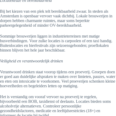
Locatiekeuze en bereikbaarheid
Bij het kiezen van een plek telt bereikbaarheid zwaar. In steden als
Amsterdam is openbaar vervoer vaak dichtbij. Lokale brouwerijen in
dorpen hebben charmante ruimtes, maar soms beperkte
parkeergelegenheid of minder OV-bereikbaarheid.
Sommige brouwerijen liggen in industrieterreinen met matige
busverbindingen. Voor zulke locaties is carpoolen of een taxi handig.
Buitenlocaties en bierfestivals zijn seizoensgebonden; proeflokalen
binnen blijven het hele jaar beschikbaar.
Veiligheid en verantwoordelijk drinken
Verantwoord drinken staat voorop tijdens een proeverij. Groepen doen
er goed aan duidelijke afspraken te maken over limieten, pauzes, water
en eten om intoxicatie te voorkomen. Veel proeverijen schenken kleine
hoeveelheden en begeleiders letten op matiging.
Het is verstandig om vooraf vervoer na proeverij te regelen,
bijvoorbeeld een BOB, taxidienst of deelauto. Locaties bieden soms
alcoholvrije alternatieven. Controleer persoonlijke
gezondheidsfactoren, medicatie en leeftijdsrestricties (18+) en
informeer de locatie bij twijfel.