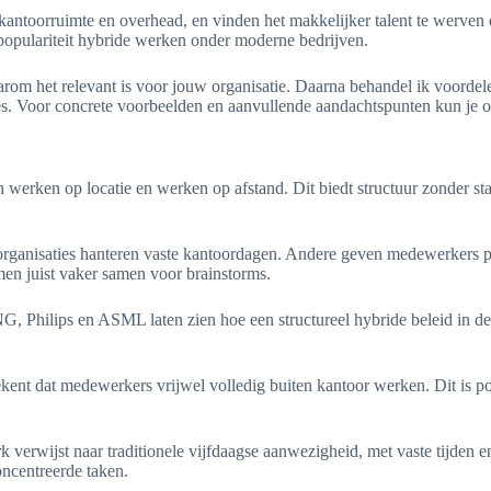
 kantoorruimte en overhead, en vinden het makkelijker talent te werve
populariteit hybride werken onder moderne bedrijven.
waarom het relevant is voor jouw organisatie. Daarna behandel ik voordel
ces. Voor concrete voorbeelden en aanvullende aandachtspunten kun je o
en werken op locatie en werken op afstand. Dit biedt structuur zonder st
organisaties hanteren vaste kantoordagen. Andere geven medewerkers 
men juist vaker samen voor brainstorms.
G, Philips en ASML laten zien hoe een structureel hybride beleid in de
ekent dat medewerkers vrijwel volledig buiten kantoor werken. Dit is po
k verwijst naar traditionele vijfdaagse aanwezigheid, met vaste tijden 
ncentreerde taken.