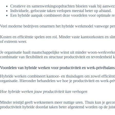
Creatieve en samenwerkingsopdrachten bloeien vaak bij aanwezi
Individuele, gefocuste taken verlopen meestal beter op afstand.
Een hybride aanpak combineert deze voordelen voor optimale res
Veel moderne bedrijven omarmen het hybride werkmodel vanwege personee
Kosten en efficiëntie spelen een rol. Minder vaste kantoorkosten en s
of extreem weer.
Je organisatie haalt maatschappelijke winst uit minder woon-werkverk
combinatie van flexibiliteit en structuur productiviteit en tevredenheid
Voordelen van hybride werken voor productiviteit en werk-privébalans
Hybride werken combineert kantoor- en thuisdagen om zowel efficiëntie 
organisatie. Hieronder behandelen we hoe je productiviteit en werk-pr
Hoe hybride werken jouw productiviteit kan verhogen
Minder reistijd geeft werknemers meer nuttige uren. Thuis kun je gec
productiviteit hybride doordat taken beter afgestemd worden op de jui