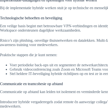
Implementatie-uitdagingen en oplossingen voor hybride werken
Bij de implementatie hybride werken stuit je op technische en menselijk
Technologische behoeften en beveiliging
Een veilige basis begint met betrouwbare VPN-verbindingen en identit
Workspace ondersteunen dagelijkse werkzaamheden.
Risico’s zijn phishing, onveilige thuisnetwerken en datalekken. Multi-
awareness training voor medewerkers.
Praktische stappen die je kunt nemen:
Voer periodieke back-ups uit en segmenteer de netwerkarchitectu
Gebruik videoconferencing zoals Zoom en Microsoft Teams voo
Stel heldere IT-beveiliging hybride richtlijnen op en test ze in een
Communicatie en teamcohesie op afstand
Communicatie op afstand kan leiden tot isolement en verminderde kenniso
Introduceer hybride vergaderregels zodat remote én aanwezige colleg
medewerkers.