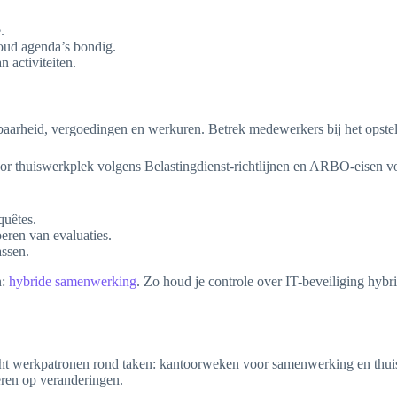
.
oud agenda’s bondig.
activiteiten.
aarheid, vergoedingen en werkuren. Betrek medewerkers bij het opstel
r thuiswerkplek volgens Belastingdienst-richtlijnen en ARBO-eisen vo
quêtes.
eren van evaluaties.
assen.
n:
hybride samenwerking
. Zo houd je controle over IT-beveiliging hybr
 richt werkpatronen rond taken: kantoorweken voor samenwerking en t
geren op veranderingen.