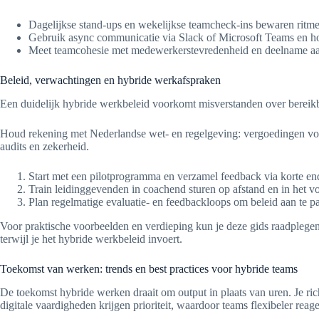
Dagelijkse stand-ups en wekelijkse teamcheck-ins bewaren ritme
Gebruik async communicatie via Slack of Microsoft Teams en h
Meet teamcohesie met medewerkerstevredenheid en deelname aan 
Beleid, verwachtingen en hybride werkafspraken
Een duidelijk hybride werkbeleid voorkomt misverstanden over bereikb
Houd rekening met Nederlandse wet- en regelgeving: vergoedingen voo
audits en zekerheid.
Start met een pilotprogramma en verzamel feedback via korte en
Train leidinggevenden in coachend sturen op afstand en in het vo
Plan regelmatige evaluatie- en feedbackloops om beleid aan te p
Voor praktische voorbeelden en verdieping kun je deze gids raadplege
terwijl je het hybride werkbeleid invoert.
Toekomst van werken: trends en best practices voor hybride teams
De toekomst hybride werken draait om output in plaats van uren. Je
digitale vaardigheden krijgen prioriteit, waardoor teams flexibeler rea