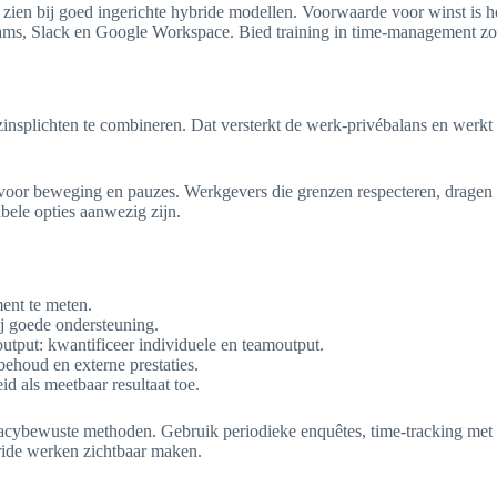
 zien bij goed ingerichte hybride modellen. Voorwaarde voor winst is 
ams, Slack en Google Workspace. Bied training in time-management zoda
ezinsplichten te combineren. Dat versterkt de werk-privébalans en werk
or beweging en pauzes. Werkgevers die grenzen respecteren, dragen bi
bele opties aanwezig zijn.
ent te meten.
j goede ondersteuning.
output: kwantificeer individuele en teamoutput.
behoud en externe prestaties.
als meetbaar resultaat toe.
vacybewuste methoden. Gebruik periodieke enquêtes, time-tracking met
bride werken zichtbaar maken.