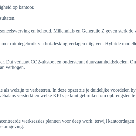
gheid op kantoor.
ultaten.
lswerving en behoud. Millennials en Generatie Z geven sterk de voorke
limmer ruimtegebruik via hot-desking verlagen uitgaven. Hybride modell
eer. Dat verlaagt CO2-uitstoot en ondersteunt duurzaamheidsdoelen. O
 kan verhogen.
als welzijn te verbeteren. In deze opzet zie je duidelijke voordelen h
ivébalans versterkt en welke KPI’s je kunt gebruiken om opbrengsten te
oncentreerde werksessies plannen voor deep work, terwijl kantoordagen
ste omgeving.