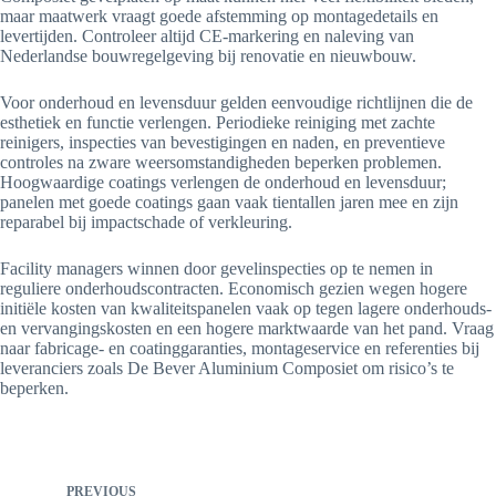
maar maatwerk vraagt goede afstemming op montagedetails en
levertijden. Controleer altijd CE-markering en naleving van
Nederlandse bouwregelgeving bij renovatie en nieuwbouw.
Voor onderhoud en levensduur gelden eenvoudige richtlijnen die de
esthetiek en functie verlengen. Periodieke reiniging met zachte
reinigers, inspecties van bevestigingen en naden, en preventieve
controles na zware weersomstandigheden beperken problemen.
Hoogwaardige coatings verlengen de onderhoud en levensduur;
panelen met goede coatings gaan vaak tientallen jaren mee en zijn
reparabel bij impactschade of verkleuring.
Facility managers winnen door gevelinspecties op te nemen in
reguliere onderhoudscontracten. Economisch gezien wegen hogere
initiële kosten van kwaliteitspanelen vaak op tegen lagere onderhouds-
en vervangingskosten en een hogere marktwaarde van het pand. Vraag
naar fabricage- en coatinggaranties, montageservice en referenties bij
leveranciers zoals De Bever Aluminium Composiet om risico’s te
beperken.
PREVIOUS