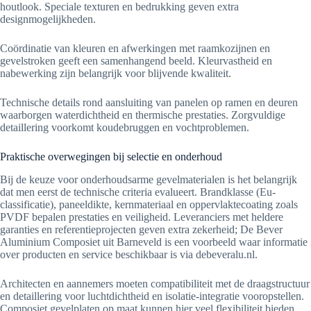
houtlook. Speciale texturen en bedrukking geven extra
designmogelijkheden.
Coördinatie van kleuren en afwerkingen met raamkozijnen en
gevelstroken geeft een samenhangend beeld. Kleurvastheid en
nabewerking zijn belangrijk voor blijvende kwaliteit.
Technische details rond aansluiting van panelen op ramen en deuren
waarborgen waterdichtheid en thermische prestaties. Zorgvuldige
detaillering voorkomt koudebruggen en vochtproblemen.
Praktische overwegingen bij selectie en onderhoud
Bij de keuze voor onderhoudsarme gevelmaterialen is het belangrijk
dat men eerst de technische criteria evalueert. Brandklasse (Eu-
classificatie), paneeldikte, kernmateriaal en oppervlaktecoating zoals
PVDF bepalen prestaties en veiligheid. Leveranciers met heldere
garanties en referentieprojecten geven extra zekerheid; De Bever
Aluminium Composiet uit Barneveld is een voorbeeld waar informatie
over producten en service beschikbaar is via debeveralu.nl.
Architecten en aannemers moeten compatibiliteit met de draagstructuur
en detaillering voor luchtdichtheid en isolatie-integratie vooropstellen.
Composiet gevelplaten op maat kunnen hier veel flexibiliteit bieden,