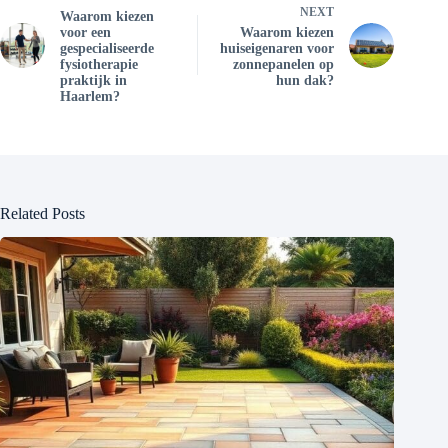
NEXT
Waarom kiezen
voor een
Waarom kiezen
gespecialiseerde
huiseigenaren voor
fysiotherapie
zonnepanelen op
praktijk in
hun dak?
Haarlem?
Related Posts