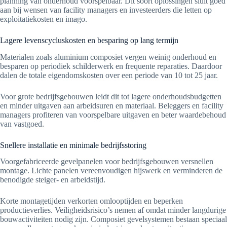
planning van onderhoud voorspelbaar. Dit soort oplossingen sluit goed
aan bij wensen van facility managers en investeerders die letten op
exploitatiekosten en imago.
Lagere levenscycluskosten en besparing op lang termijn
Materialen zoals aluminium composiet vergen weinig onderhoud en
besparen op periodiek schilderwerk en frequente reparaties. Daardoor
dalen de totale eigendomskosten over een periode van 10 tot 25 jaar.
Voor grote bedrijfsgebouwen leidt dit tot lagere onderhoudsbudgetten
en minder uitgaven aan arbeidsuren en materiaal. Beleggers en facility
managers profiteren van voorspelbare uitgaven en beter waardebehoud
van vastgoed.
Snellere installatie en minimale bedrijfsstoring
Voorgefabriceerde gevelpanelen voor bedrijfsgebouwen versnellen
montage. Lichte panelen vereenvoudigen hijswerk en verminderen de
benodigde steiger- en arbeidstijd.
Korte montagetijden verkorten omlooptijden en beperken
productieverlies. Veiligheidsrisico’s nemen af omdat minder langdurige
bouwactiviteiten nodig zijn. Composiet gevelsystemen bestaan speciaal