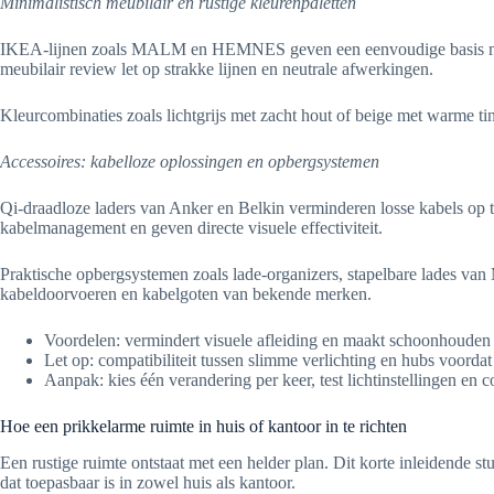
Minimalistisch meubilair en rustige kleurenpaletten
IKEA-lijnen zoals MALM en HEMNES geven een eenvoudige basis met 
meubilair review let op strakke lijnen en neutrale afwerkingen.
Kleurcombinaties zoals lichtgrijs met zacht hout of beige met warme ti
Accessoires: kabelloze oplossingen en opbergsystemen
Qi-draadloze laders van Anker en Belkin verminderen losse kabels op t
kabelmanagement en geven directe visuele effectiviteit.
Praktische opbergsystemen zoals lade-organizers, stapelbare lades 
kabeldoorvoeren en kabelgoten van bekende merken.
Voordelen: vermindert visuele afleiding en maakt schoonhouden
Let op: compatibiliteit tussen slimme verlichting en hubs voord
Aanpak: kies één verandering per keer, test lichtinstellingen en 
Hoe een prikkelarme ruimte in huis of kantoor in te richten
Een rustige ruimte ontstaat met een helder plan. Dit korte inleidende st
dat toepasbaar is in zowel huis als kantoor.