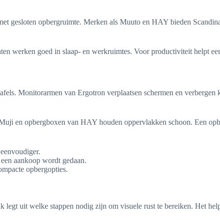
gesloten opbergruimte. Merken als Muuto en HAY bieden Scandinavis
nten werken goed in slaap- en werkruimtes. Voor productiviteit helpt ee
afels. Monitorarmen van Ergotron verplaatsen schermen en verbergen ka
van Muji en opbergboxen van HAY houden oppervlakken schoon. Een op
 eenvoudiger.
at een aankoop wordt gedaan.
compacte opbergopties.
uk legt uit welke stappen nodig zijn om visuele rust te bereiken. Het hel