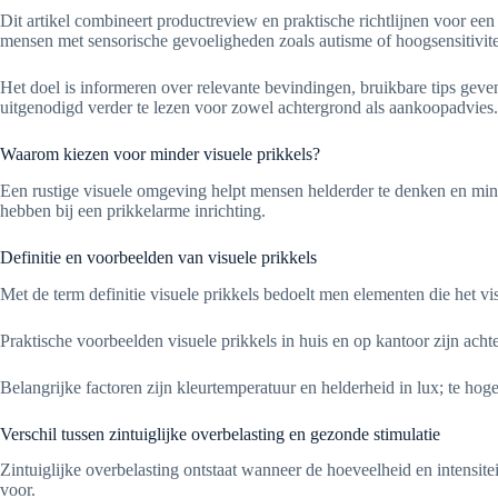
Dit artikel combineert productreview en praktische richtlijnen voor ee
mensen met sensorische gevoeligheden zoals autisme of hoogsensitivite
Het doel is informeren over relevante bevindingen, bruikbare tips gev
uitgenodigd verder te lezen voor zowel achtergrond als aankoopadvies.
Waarom kiezen voor minder visuele prikkels?
Een rustige visuele omgeving helpt mensen helderder te denken en minde
hebben bij een prikkelarme inrichting.
Definitie en voorbeelden van visuele prikkels
Met de term definitie visuele prikkels bedoelt men elementen die het v
Praktische voorbeelden visuele prikkels in huis en op kantoor zijn ac
Belangrijke factoren zijn kleurtemperatuur en helderheid in lux; te hog
Verschil tussen zintuiglijke overbelasting en gezonde stimulatie
Zintuiglijke overbelasting ontstaat wanneer de hoeveelheid en intensi
voor.