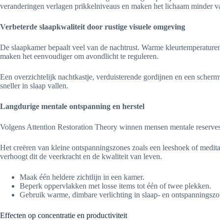
veranderingen verlagen prikkelniveaus en maken het lichaam minder va
Verbeterde slaapkwaliteit door rustige visuele omgeving
De slaapkamer bepaalt veel van de nachtrust. Warme kleurtemperatur
maken het eenvoudiger om avondlicht te reguleren.
Een overzichtelijk nachtkastje, verduisterende gordijnen en een schermv
sneller in slaap vallen.
Langdurige mentale ontspanning en herstel
Volgens Attention Restoration Theory winnen mensen mentale reserves ter
Het creëren van kleine ontspanningszones zoals een leeshoek of meditat
verhoogt dit de veerkracht en de kwaliteit van leven.
Maak één heldere zichtlijn in een kamer.
Beperk oppervlakken met losse items tot één of twee plekken.
Gebruik warme, dimbare verlichting in slaap- en ontspanningszo
Effecten op concentratie en productiviteit