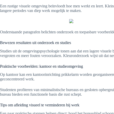
Een rustige visuele omgeving beïnvloedt hoe men werkt en leert. Klein
langere periodes van diep werk mogelijk te maken.
Onderstaande paragrafen belichten onderzoek en toepasbare voorbeelden.
Bewezen resultaten uit onderzoek en studies
Studies uit de omgevingspsychologie tonen aan dat een lagere visuele be
vergroten en meer fouten veroorzaken. Kleuronderzoek wijst uit dat neut
Praktische voorbeelden: kantoor en studieomgeving
Op kantoor kan een kantoorinrichting prikkelarm worden georganiseerd 
geconcentreerd werk.
Studenten profiteren van minimalistische bureaus en gesloten opbergr
bureau bieden een functionele basis die rust schept.
Tips om afleiding visueel te verminderen bij werk
Een paar praktische stappen helpen direct: houd het bureaublad schoon, 