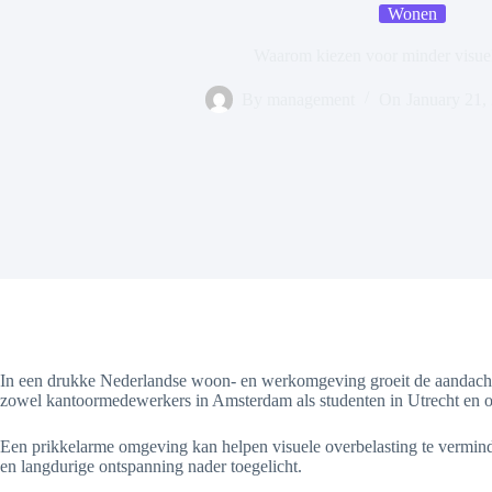
Wonen
Waarom kiezen voor minder visuel
By
management
On
January 21,
In een drukke Nederlandse woon- en werkomgeving groeit de aandacht
zowel kantoormedewerkers in Amsterdam als studenten in Utrecht en o
Een prikkelarme omgeving kan helpen visuele overbelasting te vermindere
en langdurige ontspanning nader toegelicht.