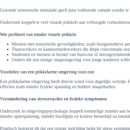
Gezonde sensorische stimulatie geeft juist voldoende variatie zonder te
Onderzoek koppelt te veel visuele prikkels aan verhoogde cortisolnive
Wie profiteert van minder visuele prikkels
Mensen met sensorische gevoeligheden, zoals hoogsensitieve pe
Thuiswerkers en kantoormedewerkers die diepe concentratie nod
Studenten en mensen in herstel van burn-out of stressgerelateerde
Ouders die een rustige slaapomgeving voor jonge kinderen wille
Voordelen van een prikkelarme omgeving voor rust
Een prikkelarme omgeving biedt directe winst voor dagelijks welzijn. Het
effecten zoals minder fysieke spanning en heldere slaaprituelen.
Vermindering van stressreacties en fysieke symptomen
Onderzoek in omgevingspsychologie koppelt rommelige ruimtes aan hoge
minder spierspanning, minder hoofdpijn en kortere hersteltijd na menta
Praktisch betekent dit dat een rustige inrichting helpt bij stress ver