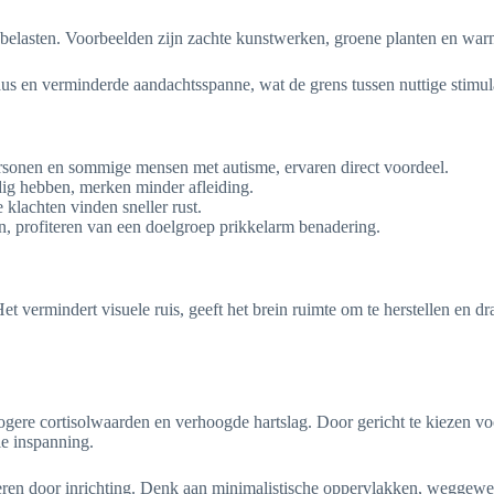
 belasten. Voorbeelden zijn zachte kunstwerken, groene planten en warm 
aus en verminderde aandachtsspanne, wat de grens tussen nuttige stimul
rsonen en sommige mensen met autisme, ervaren direct voordeel.
ig hebben, merken minder afleiding.
 klachten vinden sneller rust.
n, profiteren van een doelgroep prikkelarm benadering.
 vermindert visuele ruis, geeft het brein ruimte om te herstellen en dra
re cortisolwaarden en verhoogde hartslag. Door gericht te kiezen voo
le inspanning.
minderen door inrichting. Denk aan minimalistische oppervlakken, weggew