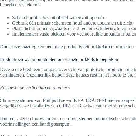
beperken visuele ruis.
Schakel notificaties uit of stel samenvattingen in.
Gebruik één primair scherm en houd andere apparaten uit zicht.
Plaats lichtbronnen zijwaarts of indirect om schittering te voork
Implementeer vaste plekken voor veelgebruikte apparatuur buit
Door deze maatregelen neemt de productiviteit prikkelarme ruimte toe
Productreview: hulpmiddelen om visuele prikkels te beperken
Deze sectie biedt een compact overzicht van praktische producten die h
verminderen. Gezamenlijk helpen deze keuzes rust in het hoofd te bren
Rustgevende verlichting en dimmers
Slimme systemen van Philips Hue en IKEA TRÅDFRI bieden aanpasbare
vergelijkt vaste installaties van GIRA en Busch-Jaeger met slimme sc
Dimmers stellen lux-waarden in en ondersteunen automatische schedules
voorinstellingen een handig startpunt.