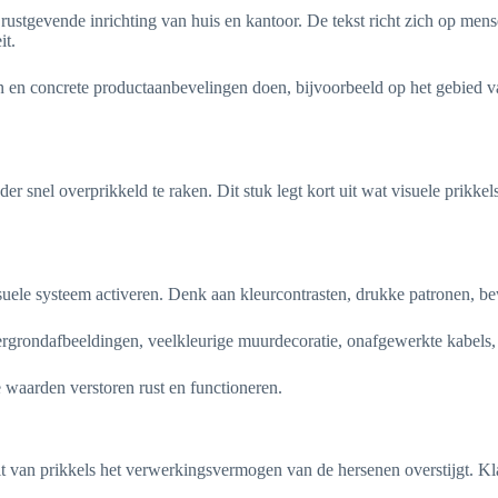
n rustgevende inrichting van huis en kantoor. De tekst richt zich op me
it.
en en concrete productaanbevelingen doen, bijvoorbeeld op het gebied 
r snel overprikkeld te raken. Dit stuk legt kort uit wat visuele prikke
isuele systeem activeren. Denk aan kleurcontrasten, drukke patronen, be
htergrondafbeeldingen, veelkleurige muurdecoratie, onafgewerkte kabels
e waarden verstoren rust en functioneren.
teit van prikkels het verwerkingsvermogen van de hersenen overstijgt. 