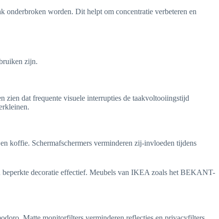
ak onderbroken worden. Dit helpt om concentratie verbeteren en
bruiken zijn.
zien dat frequente visuele interrupties de taakvoltooiingstijd
erkleinen.
 en koffie. Schermafschermers verminderen zij-invloeden tijdens
en beperkte decoratie effectief. Meubels van IKEA zoals het BEKANT-
doro. Matte monitorfilters verminderen reflecties en privacyfilters