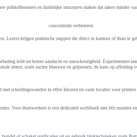
ere prikkelbronnen en duidelijke structuren maken dat taken minder va
 Lezers krijgen praktische stappen die direct in kantoor of thuis te ge
lasting leidt tot betere aandacht en nauwkeurigheid. Experimenten laten 
rale tinten, zoals zachte blauwen en grijstonen, de kans op afleiding v
met scheidingswanden in effen kleuren en vaste locaties voor printers
uimtes. Voor thuiswerkers is een dedicated werkhoek met één monitor 
bundel of schakel notificaties uit en gebruik bloktechnieken zoals Pomo