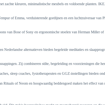
g met zachte kleuren, minimalistische meubels en voldoende planten. IK
 Tempur of Emma, verduisterende gordijnen en een luchtzuiveraar van Ph
foons van Bose of Sony en ergonomische stoelen van Herman Miller of S
 en Nederlandse alternatieven bieden begeleide meditaties en slaappro
snappingen. Zij combineren stilte, begeleiding en voorzieningen die her
coaches, sleep coaches, fysiotherapeuten en GGZ-instellingen bieden on
an Rituals of Neom en hoogwaardig beddengoed maken het effect van rou