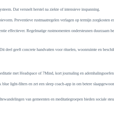
ysteem. Dat versnelt herstel na ziekte of intensieve inspanning.
apievorm. Preventieve rustmaatregelen verlagen op termijn zorgkosten en
ntie effectiever. Regelmatige rustmomenten ondersteunen duurzaam hers
. Dit deel geeft concrete handvatten voor rituelen, woonruimte en besch
ditatie met Headspace of 7Mind, kort journaling en ademhalingsoefening
 blue light-filters en zet een sleep coach-app in om betere slaapgewoo
iltewandelingen van gemeenten en meditatiegroepen bieden sociale ste