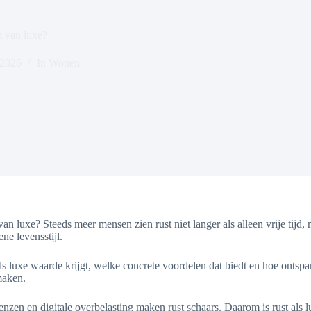
m van luxe?
 2026
In
Wonen
 van luxe? Steeds meer mensen zien rust niet langer als alleen vrije tij
ne levensstijl.
 luxe waarde krijgt, welke concrete voordelen dat biedt en hoe ontspann
maken.
en en digitale overbelasting maken rust schaars. Daarom is rust als lu