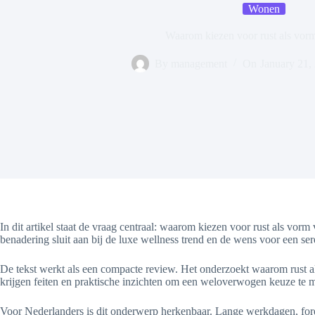
Wonen
Waarom kiezen voor rust als vor
By
management
On
January 21,
In dit artikel staat de vraag centraal: waarom kiezen voor rust als vorm
benadering sluit aan bij de luxe wellness trend en de wens voor een sere
De tekst werkt als een compacte review. Het onderzoekt waarom rust als
krijgen feiten en praktische inzichten om een weloverwogen keuze te 
Voor Nederlanders is dit onderwerp herkenbaar. Lange werkdagen, forenz