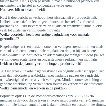
tussen taken. Het is geen passiviteit, maar intentioneel plannen van
momenten die herstel en concentratie verbeteren.
Hoe verschilt rust van luiheid?
Rust is doelgericht en verhoogt herstelcapaciteit en productiviteit.
Luiheid is reactief en levert geen duurzaam herstel of verbeterde
prestaties op. Rust bevordert zelfregulatie en creativiteit; luiheid leidt
vaak tot uitstel en verminderde motivatie.
Welke voordelen heeft een rustige dagindeling voor mentale
gezondheid?
Regelmatige rust- en herstelmomenten verlagen stresshormonen zoals
cortisol, verbeteren emotionele regulatie en dragen bij aan betere
slaapkwaliteit. Mindfulness- en ademhalingsoefeningen tijdens pauzes
verminderen acute stress en ondersteunen veerkracht en motivatie.
Leidt rust in de planning echt tot hogere productiviteit?
Ja. Onderzoek uit arbeidsgeneeskunde en cognitiewetenschappen laat
zien dat gefocuste werkblokken met geplande pauzes de aandacht,
nauwkeurigheid en creativiteit verhogen. Minder contextswitching en
gerichte timeblocking verminderen fouten en verbeteren de efficiëntie.
Welke pauzemodellen werken in de praktijk?
Populaire opties zijn de Pomodoro-methode (bijv. 25/5), 90/20-
minuten cycli voor diepe taken en korte microbreaks van 2–5 minuten
per uur. De keuze hangt af van taakcomplexiteit en persoonlijke ritmes;