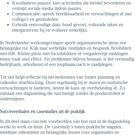
Kwalitatieve pauzes: kies activiteiten die herstel bevorderen en
vermijd sociale media tijdens pauzes.
Communicatie: spreek bereikbaarheid en verwachtingen af met
collega’s en gezinsleden.
Gebruik eenvoudige data: houd gevoel, voltooide taken en
energieniveau bij en evalueer wekelijks.
In Nederlandse werkomgevingen speelt organisatorische steun een
belangrijke rol. Kijk naar wettelijke rusttijden en bespreek flexibiliteit
met HR. Kleine pilots met focusblokken of vergadervrije middagen
tonen vaak snel effect. Als problemen blijven bestaan, is het verstandig
bedrijfsarts, arbodienst of een loopbaancoach te raadplegen.
Tot slot helpt reflectie bij het herkennen van fouten planning en
valkuilen timeblocking. Door regelmatig bij te sturen en realistische
verwachtingen te hanteren, neemt de kans op overbelasting af. Zo
ontstaat een dagindeling die rust brengt zonder de productiviteit te
ondermijnen.
Succesverhalen en casestudies uit de praktijk
In dit deel staan concrete voorbeelden van hoe rust in de dagindeling
werkt in werk en thuis. De casestudy’s tonen praktische stappen,
meetbare uitkomsten en belangrijke lessen voor organisaties en