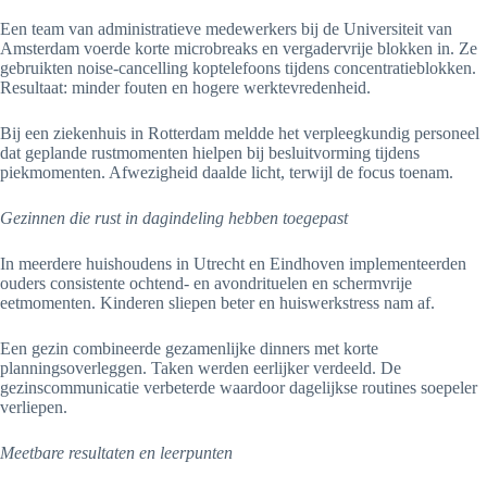
Een team van administratieve medewerkers bij de Universiteit van
Amsterdam voerde korte microbreaks en vergadervrije blokken in. Ze
gebruikten noise-cancelling koptelefoons tijdens concentratieblokken.
Resultaat: minder fouten en hogere werktevredenheid.
Bij een ziekenhuis in Rotterdam meldde het verpleegkundig personeel
dat geplande rustmomenten hielpen bij besluitvorming tijdens
piekmomenten. Afwezigheid daalde licht, terwijl de focus toenam.
Gezinnen die rust in dagindeling hebben toegepast
In meerdere huishoudens in Utrecht en Eindhoven implementeerden
ouders consistente ochtend- en avondrituelen en schermvrije
eetmomenten. Kinderen sliepen beter en huiswerkstress nam af.
Een gezin combineerde gezamenlijke dinners met korte
planningsoverleggen. Taken werden eerlijker verdeeld. De
gezinscommunicatie verbeterde waardoor dagelijkse routines soepeler
verliepen.
Meetbare resultaten en leerpunten