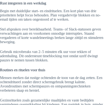
Rust integreren in een werkdag
Begin met duidelijke start- en eindrituelen. Een kort plan van drie
prioriteiten helpt focus behouden. Plan vergadervrije blokken en no-
email tijden om taken ongestoord af te werken.
Stel afspraken over bereikbaarheid. Teams- of Slack-statussen geven
verwachtingen aan en voorkomen onnodige interrupties. Staand
vergaderen of korte wandelmeetings breken lange zittijd en stimuleren
beweging.
Gebruik microbreaks van 2–5 minuten elk uur voor rekken of
ademhaling. Dit ondersteunt timeblocking rust omdat uzelf dwingt
pauzes te nemen tussen blokken.
Routines en rituelen voor thuis
Mensen merken dat rustige ochtenden de toon van de dag zetten. Een
ochtendritueel zonder direct schermgebruik brengt kalmte.
Avondroutines met schermpauzes en ontspanningstechnieken
verbeteren slaap en herstel.
Gezinsrituelen zoals gezamenlijke maaltijden en vaste bedtijden
verminderen overprikkeling bij kinderen. Een rustplek in huis, minder