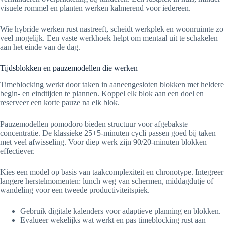
visuele rommel en planten werken kalmerend voor iedereen.
Wie hybride werken rust nastreeft, scheidt werkplek en woonruimte zo
veel mogelijk. Een vaste werkhoek helpt om mentaal uit te schakelen
aan het einde van de dag.
Tijdsblokken en pauzemodellen die werken
Timeblocking werkt door taken in aaneengesloten blokken met heldere
begin- en eindtijden te plannen. Koppel elk blok aan een doel en
reserveer een korte pauze na elk blok.
Pauzemodellen pomodoro bieden structuur voor afgebakste
concentratie. De klassieke 25+5-minuten cycli passen goed bij taken
met veel afwisseling. Voor diep werk zijn 90/20-minuten blokken
effectiever.
Kies een model op basis van taakcomplexiteit en chronotype. Integreer
langere herstelmomenten: lunch weg van schermen, middagdutje of
wandeling voor een tweede productiviteitspiek.
Gebruik digitale kalenders voor adaptieve planning en blokken.
Evalueer wekelijks wat werkt en pas timeblocking rust aan