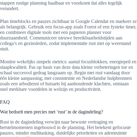
stappen rustige planning haalbaar en voorkomt dat alles tegelijk
verandert.
Plan timeblocks en pauzes zichtbaar in Google Calendar en markeer ze
als belangrijk. Gebruik een focus-app zoals Forest of een fysieke timer,
en combineer digitale tools met een papieren planner voor
duurzaamheid. Communiceer nieuwe bereikbaarheidstijden aan
collega’s en gezinsleden, zodat implementatie rust niet op weerstand
stuit.
Monitor wekelijks simpele metrics: aantal focusblokken, energiepeil en
slaapkwaliteit. Pas op basis van deze data kleine verbeteringen toe en
schaal succesvol gedrag langzaam op. Begin met rust vandaag door
één kleine aanpassing; met consistentie en Nederlandse hulpbronnen
zoals een arbodienst of huisarts bij aanhoudende klachten, ontstaan
snel merkbare voordelen in welzijn en productiviteit.
FAQ
Wat bedoelt men precies met ‘rust’ in de dagindeling?
Rust in de dagindeling verwijst naar bewuste vertraging en
herstelmomenten ingebouwd in de planning. Het betekent gefocuste
pauzes, minder multitasking, duidelijke prioriteiten en ademruimte