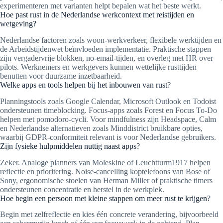
experimenteren met varianten helpt bepalen wat het beste werkt.
Hoe past rust in de Nederlandse werkcontext met reistijden en
wetgeving?
Nederlandse factoren zoals woon-werkverkeer, flexibele werktijden en
de Arbeidstijdenwet beïnvloeden implementatie. Praktische stappen
zijn vergadervrije blokken, no-email-tijden, en overleg met HR over
pilots. Werknemers en werkgevers kunnen wettelijke rusttijden
benutten voor duurzame inzetbaarheid.
Welke apps en tools helpen bij het inbouwen van rust?
Planningstools zoals Google Calendar, Microsoft Outlook en Todoist
ondersteunen timeblocking. Focus-apps zoals Forest en Focus To-Do
helpen met pomodoro-cycli. Voor mindfulness zijn Headspace, Calm
en Nederlandse alternatieven zoals Minddistrict bruikbare opties,
waarbij GDPR-conformiteit relevant is voor Nederlandse gebruikers.
Zijn fysieke hulpmiddelen nuttig naast apps?
Zeker. Analoge planners van Moleskine of Leuchtturm1917 helpen
reflectie en prioritering. Noise-cancelling koptelefoons van Bose of
Sony, ergonomische stoelen van Herman Miller of praktische timers
ondersteunen concentratie en herstel in de werkplek.
Hoe begin een persoon met kleine stappen om meer rust te krijgen?
Begin met zelfreflectie en kies één concrete verandering, bijvoorbeeld