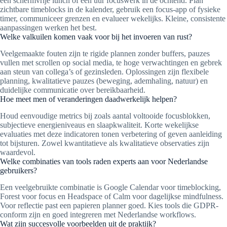
een schermvrije lunch of één uur focuswerk in de ochtend. Plan
zichtbare timeblocks in de kalender, gebruik een focus-app of fysieke
timer, communiceer grenzen en evalueer wekelijks. Kleine, consistente
aanpassingen werken het best.
Welke valkuilen komen vaak voor bij het invoeren van rust?
Veelgemaakte fouten zijn te rigide plannen zonder buffers, pauzes
vullen met scrollen op social media, te hoge verwachtingen en gebrek
aan steun van collega’s of gezinsleden. Oplossingen zijn flexibele
planning, kwalitatieve pauzes (beweging, ademhaling, natuur) en
duidelijke communicatie over bereikbaarheid.
Hoe meet men of veranderingen daadwerkelijk helpen?
Houd eenvoudige metrics bij zoals aantal voltooide focusblokken,
subjectieve energieniveaus en slaapkwaliteit. Korte wekelijkse
evaluaties met deze indicatoren tonen verbetering of geven aanleiding
tot bijsturen. Zowel kwantitatieve als kwalitatieve observaties zijn
waardevol.
Welke combinaties van tools raden experts aan voor Nederlandse
gebruikers?
Een veelgebruikte combinatie is Google Calendar voor timeblocking,
Forest voor focus en Headspace of Calm voor dagelijkse mindfulness.
Voor reflectie past een papieren planner goed. Kies tools die GDPR-
conform zijn en goed integreren met Nederlandse workflows.
Wat zijn succesvolle voorbeelden uit de praktijk?