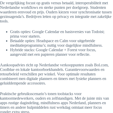
De vergelijking focust op gratis versus betaald, interoperabiliteit met
Nederlandse workflows en sterke punten per doelgroep. Studenten
waarderen eenvoud en prijs. Ouders kiezen voor synchronisatie tussen
gezinsagenda’s. Bedrijven letten op privacy en integratie met zakelijke
tools.
Gratis opties: Google Calendar en basisversies van Todoist;
prima voor starters.
Betaalde opties: Headspace en Calm voor uitgebreide
meditatieprogramma’s; nuttig voor dagelijkse mindfulness.
Hybride stacks: Google Calendar + Forest voor focus,
aangevuld met een papieren planner voor reflectie.
Aankoopadvies richt op Nederlandse verkooppunten zoals Bol.com,
Coolblue en lokale kantoorboekhandels. Garantievoorwaarden en
retourbeleid verschillen per winkel. Voor optimale resultaten
combineert men digitale planners en timers met fysieke planners en
geluiddempende accessoires.
Praktische gebruiksscenario’s tonen toolstacks voor
kantoormedewerkers, ouders en zelfstandigen. Met de juiste mix van
apps rustige dagindeling, mindfulness apps Nederland, planners en
timers en andere hulpmiddelen rust werkdag ontstaat meer focus
zonder extra stress.