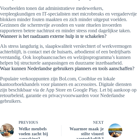
Voorbeelden tonen dat administratieve medewerkers,
verpleegkundigen en IT-specialisten met microbreaks en vergadervrije
blokken minder fouten maakten en zich minder uitgeput voelden.
Gezinnen die schermvrije avonden en vaste rituelen invoerden
rapporteren betere nachtrust en minder stress rond dagelijkse taken.
Wanneer is het raadzaam externe hulp in te schakelen?
Als stress langdurig is, slaapkwaliteit verslechtert of werkvermogen
achterblijft, is contact met de huisarts, arbodienst of een bedrijfsarts
verstandig. Ook loopbaancoaches en welzijnsprogramma’s kunnen
helpen bij structurele aanpassingen en duurzame inzetbaarheid.
Waar kunnen Nederlandse gebruikers planners en tools aanschaffen?
Populaire verkooppunten zijn Bol.com, Coolblue en lokale
kantoorboekhandels voor planners en accessoires. Digitale diensten
zijn beschikbaar via de App Store en Google Play. Let bij aankoop op
retourbeleid, garantie en privacyvoorwaarden voor Nederlandse
gebruikers.
PREVIOUS
NEXT
Welke meubels
Waarmee maak je
voelen zacht bij
stilte visueel
aanraking?
aantrekkelijk?