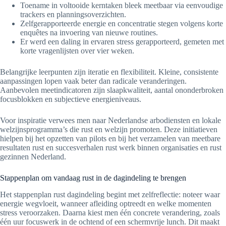
Toename in voltooide kerntaken bleek meetbaar via eenvoudige
trackers en planningsoverzichten.
Zelfgerapporteerde energie en concentratie stegen volgens korte
enquêtes na invoering van nieuwe routines.
Er werd een daling in ervaren stress gerapporteerd, gemeten met
korte vragenlijsten over vier weken.
Belangrijke leerpunten zijn iteratie en flexibiliteit. Kleine, consistente
aanpassingen lopen vaak beter dan radicale veranderingen.
Aanbevolen meetindicatoren zijn slaapkwaliteit, aantal ononderbroken
focusblokken en subjectieve energieniveaus.
Voor inspiratie verwees men naar Nederlandse arbodiensten en lokale
welzijnsprogramma’s die rust en welzijn promoten. Deze initiatieven
hielpen bij het opzetten van pilots en bij het verzamelen van meetbare
resultaten rust en succesverhalen rust werk binnen organisaties en rust
gezinnen Nederland.
Stappenplan om vandaag rust in de dagindeling te brengen
Het stappenplan rust dagindeling begint met zelfreflectie: noteer waar
energie wegvloeit, wanneer afleiding optreedt en welke momenten
stress veroorzaken. Daarna kiest men één concrete verandering, zoals
één uur focuswerk in de ochtend of een schermvrije lunch. Dit maakt