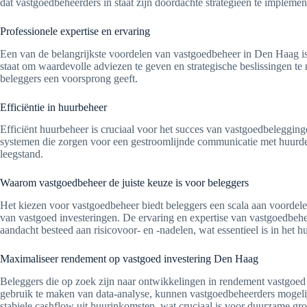
dat vastgoedbeheerders in staat zijn doordachte strategieën te implem
Professionele expertise en ervaring
Een van de belangrijkste voordelen van vastgoedbeheer in Den Haag is
staat om waardevolle adviezen te geven en strategische beslissingen te
beleggers een voorsprong geeft.
Efficiëntie in huurbeheer
Efficiënt huurbeheer is cruciaal voor het succes van vastgoedbeleggin
systemen die zorgen voor een gestroomlijnde communicatie met huurders
leegstand.
Waarom vastgoedbeheer de juiste keuze is voor beleggers
Het kiezen voor vastgoedbeheer biedt beleggers een scala aan voordele
van vastgoed investeringen. De ervaring en expertise van vastgoedbehee
aandacht besteed aan risicovoor- en -nadelen, wat essentieel is in het 
Maximaliseer rendement op vastgoed investering Den Haag
Beleggers die op zoek zijn naar ontwikkelingen in rendement vastgoed 
gebruik te maken van data-analyse, kunnen vastgoedbeheerders mogelijk
stabiele cashflow uit huurinkomsten, wat cruciaal is voor duurzame gro