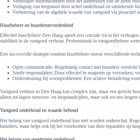
Verhoogde huurinkomsten door het aantrekken van de juiste huu
Verlaging van leegstand door actief onderhoud en uitstekende kl
Verbetering van de algehele waarde van vastgoed via proactief 
Huurbeheer en huurderstevredenheid
Effectief
huurbeheer Den Haag
speelt een cruciale rol in het verhoge
stabiliteit in de vastgoed verhuur. Professionals in vastgoedbeheer we
Een succesvolle strategie rondom huurbeheer omvat verschillende techn
Open communicatie: Regelmatig contact met huurders versterkt 
Snelle responstijden: Door effectief te reageren op verzoeken, 
Ondersteuning bij woonproblemen: Een actieve benadering voor h
Vastgoed verhuur in Den Haag kan complex zijn, maar een gericht huurbe
alleen tot lagere turnover- en leegstandcijfers, maar ook tot een hoge
Vastgoed onderhoud en waarde behoud
Het belang van vastgoed onderhoud kan niet worden onderschat. Regelma
huurders, maar helpt ook bij het voorkomen van dure reparaties op la
Het belang van regelmatig onderhoud