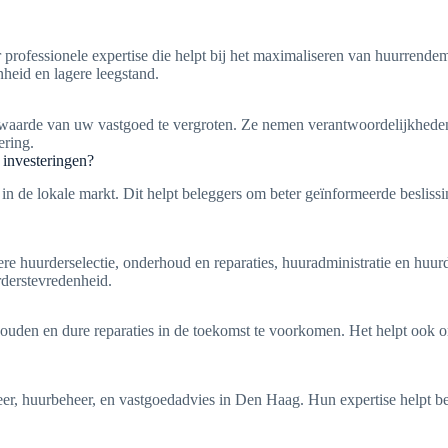
rofessionele expertise die helpt bij het maximaliseren van huurrendeme
heid en lagere leegstand.
aarde van uw vastgoed te vergroten. Ze nemen verantwoordelijkheden 
ering.
 investeringen?
in de lokale markt. Dit helpt beleggers om beter geïnformeerde besliss
e huurderselectie, onderhoud en reparaties, huuradministratie en huur
derstevredenheid.
ouden en dure reparaties in de toekomst te voorkomen. Het helpt ook o
eer, huurbeheer, en vastgoedadvies in Den Haag. Hun expertise helpt be