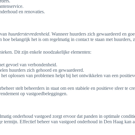
rders.
antenservice.
onderhoud en renovaties.
n van
huurderstevredenheid
. Wanneer huurders zich gewaardeerd en goed
ten hoe belangrijk het is om regelmatig in contact te staan met huurder
ieken. Dit zijn enkele noodzakelijke elementen:
het gevoel van verbondenheid.
voelen huurders zich gehoord en gewaardeerd.
et oplossen van problemen helpt bij het ontwikkelen van een positieve 
heer stelt beheerders in staat om een stabiele en positieve sfeer te cr
re rendement op vastgoedbeleggingen.
tig onderhoud vastgoed zorgt ervoor dat panden in optimale conditie bl
nge termijn. Effectief beheer van vastgoed onderhoud in Den Haag kan 