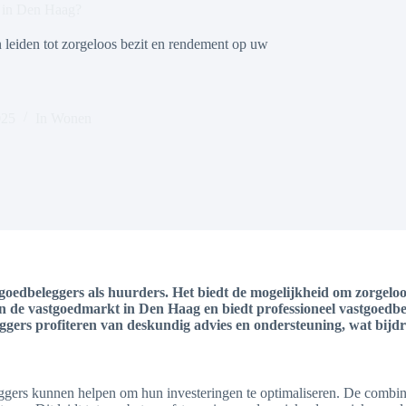
 in Den Haag?
leiden tot zorgeloos bezit en rendement op uw
025
In
Wonen
oedbeleggers als huurders. Het biedt de mogelijkheid om zorgeloos
an de vastgoedmarkt in Den Haag en biedt professioneel vastgoedb
rs profiteren van deskundig advies en ondersteuning, wat bijdra
gers kunnen helpen om hun investeringen te optimaliseren. De combinat