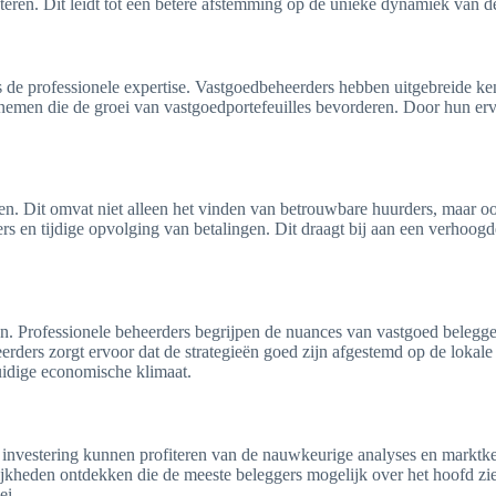
enteren. Dit leidt tot een betere afstemming op de unieke dynamiek van
 de professionele expertise. Vastgoedbeheerders hebben uitgebreide ke
 nemen die de groei van vastgoedportefeuilles bevorderen. Door hun erva
gen. Dit omvat niet alleen het vinden van betrouwbare huurders, maar 
 en tijdige opvolging van betalingen. Dit draagt bij aan een verhoogde
n. Professionele beheerders begrijpen de nuances van vastgoed beleggen
rders zorgt ervoor dat de strategieën goed zijn afgestemd op de lokale
huidige economische klimaat.
investering kunnen profiteren van de nauwkeurige analyses en marktken
heden ontdekken die de meeste beleggers mogelijk over het hoofd zien. 
ei.