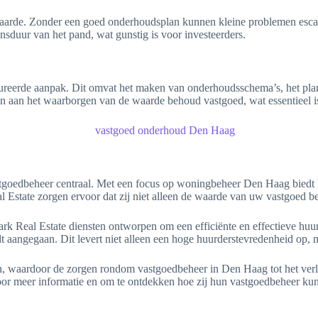
aarde. Zonder een goed onderhoudsplan kunnen kleine problemen escale
sduur van het pand, wat gunstig is voor investeerders.
ureerde aanpak. Dit omvat het maken van onderhoudsschema’s, het plan
en aan het waarborgen van de waarde behoud vastgoed, wat essentieel 
astgoedbeheer centraal. Met een focus op woningbeheer Den Haag biedt 
al Estate zorgen ervoor dat zij niet alleen de waarde van uw vastgoed 
rk Real Estate diensten ontworpen om een efficiënte en effectieve huur
 aangegaan. Dit levert niet alleen een hoge huurderstevredenheid op, 
ren, waardoor de zorgen rondom vastgoedbeheer in Den Haag tot het ver
oor meer informatie en om te ontdekken hoe zij hun vastgoedbeheer kun