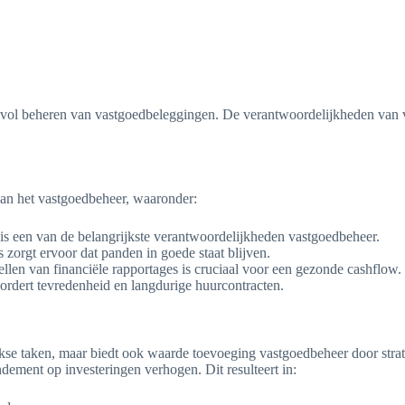
svol beheren van vastgoedbeleggingen. De verantwoordelijkheden van va
van het vastgoedbeheer, waaronder:
is een van de belangrijkste verantwoordelijkheden vastgoedbeheer.
zorgt ervoor dat panden in goede staat blijven.
llen van financiële rapportages is cruciaal voor een gezonde cashflow.
rdert tevredenheid en langdurige huurcontracten.
se taken, maar biedt ook waarde toevoeging vastgoedbeheer door strate
dement op investeringen verhogen. Dit resulteert in: