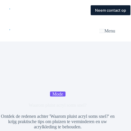
Skip
to
Home
Diensten
Magazine
Contact
Neem contact op
content
Menu
Mode
Waarom pluist acryl soms snel?
Ontdek de redenen achter 'Waarom pluist acryl soms snel?' en
krijg praktische tips om pluizen te verminderen en uw
acrylkleding te behouden.