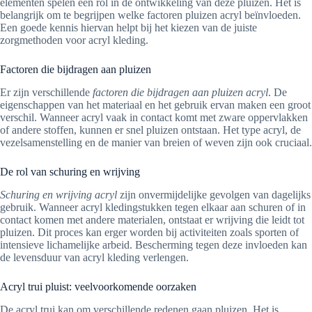
elementen spelen een rol in de ontwikkeling van deze pluizen. Het is
belangrijk om te begrijpen welke factoren pluizen acryl beïnvloeden.
Een goede kennis hiervan helpt bij het kiezen van de juiste
zorgmethoden voor acryl kleding.
Factoren die bijdragen aan pluizen
Er zijn verschillende
factoren die bijdragen aan pluizen acryl
. De
eigenschappen van het materiaal en het gebruik ervan maken een groot
verschil. Wanneer acryl vaak in contact komt met zware oppervlakken
of andere stoffen, kunnen er snel pluizen ontstaan. Het type acryl, de
vezelsamenstelling en de manier van breien of weven zijn ook cruciaal.
De rol van schuring en wrijving
Schuring en wrijving acryl
zijn onvermijdelijke gevolgen van dagelijks
gebruik. Wanneer acryl kledingstukken tegen elkaar aan schuren of in
contact komen met andere materialen, ontstaat er wrijving die leidt tot
pluizen. Dit proces kan erger worden bij activiteiten zoals sporten of
intensieve lichamelijke arbeid. Bescherming tegen deze invloeden kan
de levensduur van acryl kleding verlengen.
Acryl trui pluist: veelvoorkomende oorzaken
De acryl trui kan om verschillende redenen gaan pluizen. Het is