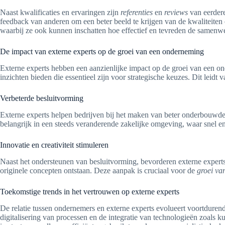
Naast kwalificaties en ervaringen zijn
referenties
en
reviews
van eerdere
feedback van anderen om een beter beeld te krijgen van de kwaliteite
waarbij ze ook kunnen inschatten hoe effectief en tevreden de samenwe
De impact van externe experts op de groei van een onderneming
Externe experts hebben een aanzienlijke impact op de groei van een on
inzichten bieden die essentieel zijn voor strategische keuzes. Dit leidt 
Verbeterde besluitvorming
Externe experts helpen bedrijven bij het maken van beter onderbouwde 
belangrijk in een steeds veranderende zakelijke omgeving, waar snel e
Innovatie en creativiteit stimuleren
Naast het ondersteunen van besluitvorming, bevorderen externe experts 
originele concepten ontstaan. Deze aanpak is cruciaal voor de
groei va
Toekomstige trends in het vertrouwen op externe experts
De relatie tussen ondernemers en externe experts evolueert voortduren
digitalisering van processen en de integratie van technologieën zoals k