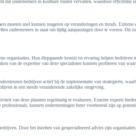
omt dat ondernemers in kostbare fouten vervallen, waardoor efficiëntie
rs moeten snel kunnen reageren op veranderingen en trends. Externe e
ellen ondernemers in staat om tijdig aanpassingen door te voeren. Dit zo
erne organisaties. Hun diepgaande kennis en ervaring helpen bedrijven ni
aken van de expertise van deze specialisten kunnen profiteren van waar
dersteunen bedrijven actief bij de implementatie van strategieën, waarbi
 blijven in een steeds veranderende zakelijke omgeving.
ectiviteit van deze plannen regelmatig te evalueren. Externe experts bi
ke professionals, kunnen ondernemingen beter voorbereid zijn op potent
edrijven. Door het inzetten van gespecialiseerd advies zijn organisaties 