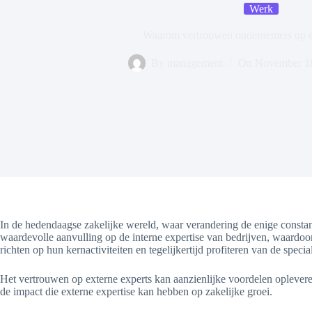
Werk
Waarom vertrouwen ondernemers op ex
By
management
On
November 1
In de hedendaagse zakelijke wereld, waar verandering de enige constant
waardevolle aanvulling op de interne expertise van bedrijven, waard
richten op hun kernactiviteiten en tegelijkertijd profiteren van de speci
Het vertrouwen op externe experts kan aanzienlijke voordelen opleveren 
de impact die externe expertise kan hebben op zakelijke groei.