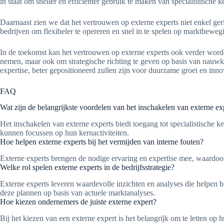
in staat om sneller en efficiënter gebruik te maken van specialistische k
Daarnaast zien we dat het vertrouwen op externe experts niet enkel geri
bedrijven om flexibeler te opereren en snel in te spelen op marktbewe
In de toekomst kan het vertrouwen op externe experts ook verder worden
nemen, maar ook om strategische richting te geven op basis van nauwkeu
expertise, beter gepositioneerd zullen zijn voor duurzame groei en inno
FAQ
Wat zijn de belangrijkste voordelen van het inschakelen van externe ex
Het inschakelen van externe experts biedt toegang tot specialistische k
kunnen focussen op hun kernactiviteiten.
Hoe helpen externe experts bij het vermijden van interne fouten?
Externe experts brengen de nodige ervaring en expertise mee, waardoor 
Welke rol spelen externe experts in de bedrijfsstrategie?
Externe experts leveren waardevolle inzichten en analyses die helpen bi
deze plannen op basis van actuele marktanalyses.
Hoe kiezen ondernemers de juiste externe expert?
Bij het kiezen van een externe expert is het belangrijk om te letten op