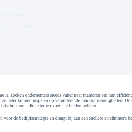
terne experts?
8, 2025
In
Werk
e is, zoeken ondernemers steeds vaker naar manieren om hun efficiëntie
oor ze beter kunnen inspelen op veranderende marktomstandigheden. Do
alistische kennis die externe experts te bieden hebben.
voor de bedrijfsstrategie en draagt bij aan een snellere en slimmere be