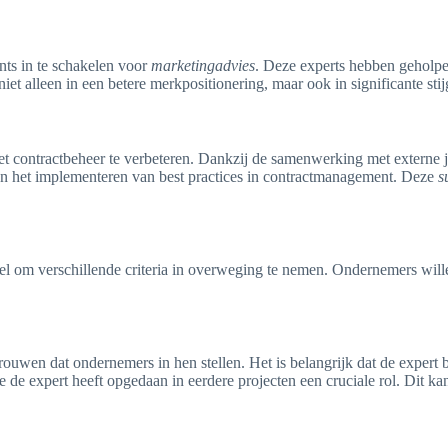
nts in te schakelen voor
marketingadvies
. Deze experts hebben geholpen
iet alleen in een betere merkpositionering, maar ook in significante sti
et contractbeheer te verbeteren. Dankzij de samenwerking met externe ju
’s en het implementeren van best practices in contractmanagement. Deze
s
eel om verschillende criteria in overweging te nemen. Ondernemers wille
rouwen dat ondernemers in hen stellen. Het is belangrijk dat de expert be
e de expert heeft opgedaan in eerdere projecten een cruciale rol. Dit kan