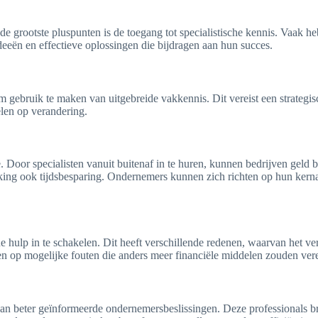
e grootste pluspunten is de toegang tot specialistische kennis. Vaak he
ideeën en effectieve oplossingen die bijdragen aan hun succes.
 om gebruik te maken van uitgebreide vakkennis. Dit vereist een strate
len op verandering.
se. Door specialisten vanuit buitenaf in te huren, kunnen bedrijven gel
g ook tijdsbesparing. Ondernemers kunnen zich richten op hun kernacti
 hulp in te schakelen. Dit heeft verschillende redenen, waarvan het ver
ren op mogelijke fouten die anders meer financiële middelen zouden ver
an beter geïnformeerde ondernemersbeslissingen. Deze professionals br