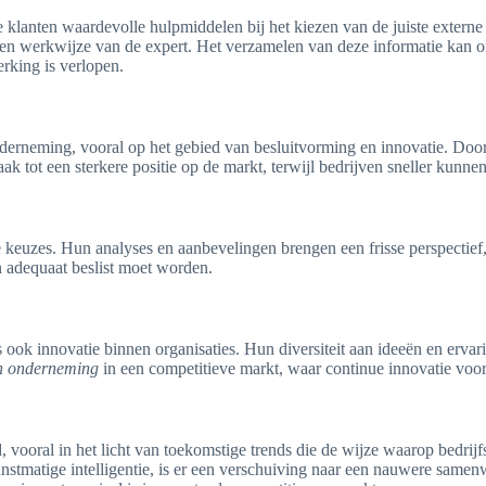
 klanten waardevolle hulpmiddelen bij het kiezen van de juiste externe
n en werkwijze van de expert. Het verzamelen van deze informatie kan
rking is verlopen.
derneming, vooral op het gebied van besluitvorming en innovatie. Door
vaak tot een sterkere positie op de markt, terwijl bedrijven sneller kunn
keuzes. Hun analyses en aanbevelingen brengen een frisse perspectief, 
n adequaat beslist moet worden.
ook innovatie binnen organisaties. Hun diversiteit aan ideeën en ervar
n onderneming
in een competitieve markt, waar continue innovatie voor
d, vooral in het licht van toekomstige trends die de wijze waarop bedr
unstmatige intelligentie, is er een verschuiving naar een nauwere samen