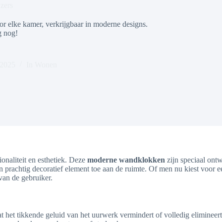
zers
oor elke kamer, verkrijgbaar in moderne designs.
g nog!
 2025
In
Wonen
ionaliteit en esthetiek. Deze
moderne wandklokken
zijn speciaal ontw
en prachtig decoratief element toe aan de ruimte. Of men nu kiest voor 
 van de gebruiker.
 het tikkende geluid van het uurwerk vermindert of volledig elimineert