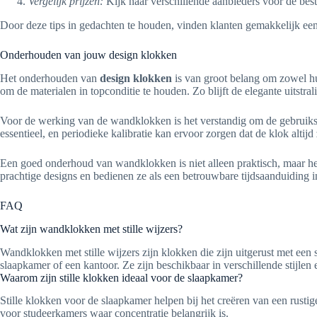
Vergelijk prijzen:
Kijk naar verschillende aanbieders voor de best
Door deze tips in gedachten te houden, vinden klanten gemakkelijk ee
Onderhouden van jouw design klokken
Het onderhouden van
design klokken
is van groot belang om zowel hun
om de materialen in topconditie te houden. Zo blijft de elegante uitstra
Voor de werking van de wandklokken is het verstandig om de gebruiksaa
essentieel, en periodieke kalibratie kan ervoor zorgen dat de klok altij
Een goed onderhoud van wandklokken is niet alleen praktisch, maar het
prachtige designs en bedienen ze als een betrouwbare tijdsaanduiding in 
FAQ
Wat zijn wandklokken met stille wijzers?
Wandklokken met stille wijzers zijn klokken die zijn uitgerust met een 
slaapkamer of een kantoor. Ze zijn beschikbaar in verschillende stijlen 
Waarom zijn stille klokken ideaal voor de slaapkamer?
Stille klokken voor de slaapkamer helpen bij het creëren van een rusti
voor studeerkamers waar concentratie belangrijk is.