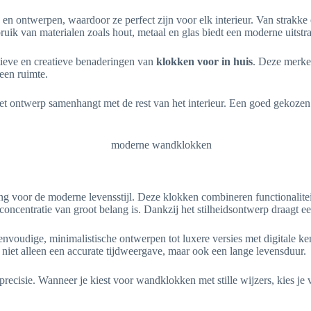
en en ontwerpen, waardoor ze perfect zijn voor elk interieur. Van strakk
uik van materialen zoals hout, metaal en glas biedt een moderne uitstral
ieve en creatieve benaderingen van
klokken voor in huis
. Deze merken
 een ruimte.
 het ontwerp samenhangt met de rest van het interieur. Een goed gekoze
ing voor de moderne levensstijl. Deze klokken combineren functionalite
concentratie van groot belang is. Dankzij het stilheidsontwerp draagt 
envoudige, minimalistische ontwerpen tot luxere versies met digitale kenm
niet alleen een accurate tijdweergave, maar ook een lange levensduur.
sie. Wanneer je kiest voor wandklokken met stille wijzers, kies je voo