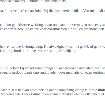
voor slaapkamers, kantoren of studeerkamers.
rdoor ze perfect aansluiten bij diverse interieurstijlen. Van minimalis
n aan hun geluidsarme werking, maar ook aan hun vermogen om een visu
t ze een zeer gewilde keuze voor consumenten die stijl en functionalitei
bele en serene leefomgeving. De afwezigheid van het geklik of getik van
k voor gebruik in ruimtes waar rust noodzakelijk is.
n. Ze helpen bij het tot stand brengen van een serene atmosfeer, wat 
rleden, waardoor ideale omstandigheden voor meditatie of lezen ontstaan
 nachtrust is het van groot belang dat de omgeving vredig is.
Stille kl
Merken zoals TFA Dostmann en Hama ontwikkelen modellen die niet allee