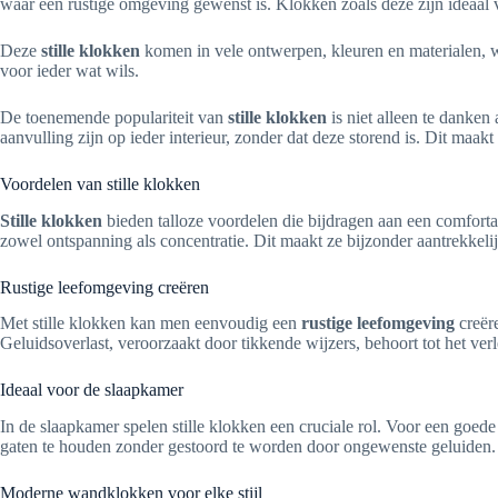
waar een rustige omgeving gewenst is. Klokken zoals deze zijn ideaal 
Deze
stille klokken
komen in vele ontwerpen, kleuren en materialen, waa
voor ieder wat wils.
De toenemende populariteit van
stille klokken
is niet alleen te danke
aanvulling zijn op ieder interieur, zonder dat deze storend is. Dit maak
Voordelen van stille klokken
Stille klokken
bieden talloze voordelen die bijdragen aan een comforta
zowel ontspanning als concentratie. Dit maakt ze bijzonder aantrekkelij
Rustige leefomgeving creëren
Met stille klokken kan men eenvoudig een
rustige leefomgeving
creëre
Geluidsoverlast, veroorzaakt door tikkende wijzers, behoort tot het ve
Ideaal voor de slaapkamer
In de slaapkamer spelen stille klokken een cruciale rol. Voor een goede
gaten te houden zonder gestoord te worden door ongewenste geluiden. 
Moderne wandklokken voor elke stijl