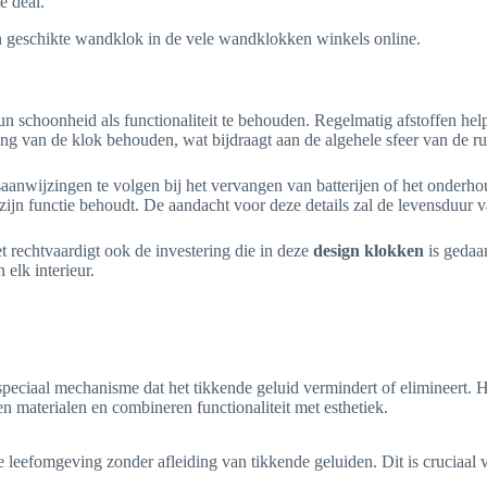
e deal.
n geschikte wandklok in de vele wandklokken winkels online.
 schoonheid als functionaliteit te behouden. Regelmatig afstoffen help
ling van de klok behouden, wat bijdraagt aan de algehele sfeer van de ru
nwijzingen te volgen bij het vervangen van batterijen of het onderhou
d zijn functie behoudt. De aandacht voor deze details zal de levensduur 
 rechtvaardigt ook de investering die in deze
design klokken
is gedaa
elk interieur.
speciaal mechanisme dat het tikkende geluid vermindert of elimineert. Hi
en materialen en combineren functionaliteit met esthetiek.
ge leefomgeving zonder afleiding van tikkende geluiden. Dit is cruciaal