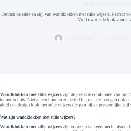
Wandklokken met stille wij
Ontdek de stilte en stijl van wandklokken met stille wijzers. Perfect v
Vind uw ideale klok vandaa
By
management
On
February 4,
Wandklokken met stille wijzers
zijn de perfecte combinatie van funct
kamer in huis. Niet alleen houden ze de tijd bij, maar ze voegen ook e
altijd een design klok met stille wijzers die past bij de persoonlijke stijl
Wat zijn wandklokken met stille wijzers?
Wandklokken met stille wijzers
zijn voorzien van een mechanisme dat