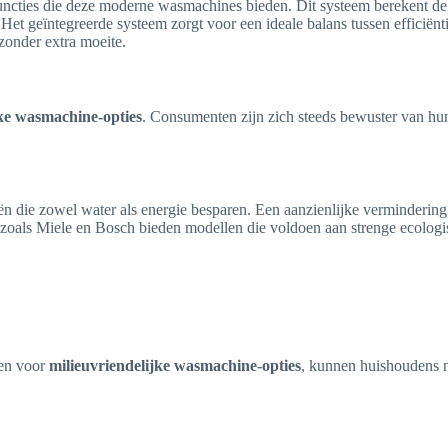
uncties die deze moderne wasmachines bieden. Dit systeem berekent de
et geïntegreerde systeem zorgt voor een ideale balans tussen efficiënt
zonder extra moeite.
jke wasmachine-opties
. Consumenten zijn zich steeds bewuster van h
 die zowel water als energie besparen. Een aanzienlijke vermindering 
 zoals Miele en Bosch bieden modellen die voldoen aan strenge ecolo
zen voor
milieuvriendelijke wasmachine-opties
, kunnen huishoudens n