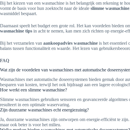
Bij het kiezen van een wasmachine is het belangrijk om rekening te h
vormt de basis voor hun zoektocht naar de ideale
slimme wasmachine
wasmiddel bespaart.
Daarnaast speelt het budget een grote rol. Het kan voordelen bieden o
wasmachine tips
in acht te nemen, kan men zich richten op energie-eff
Bij het verzamelen van
aankoopadvies wasmachine
is het essentieel
balans tussen functionaliteit en waarde. Het lezen van gebruikersbeoor
FAQ
Wat zijn de voordelen van wasmachines met automatische doseersyst
Wasmachines met automatische doseersystemen bieden gemak door automa
besparen van kosten, terwijl het ook bijdraagt aan een lagere ecologisc
Hoe werkt een slimme wasmachine?
Slimme wasmachines gebruiken sensoren en geavanceerde algoritmes o
resulteert in een optimale waservaring.
Zijn duurzame wasmachines echt energiezuinig?
Ja, duurzame wasmachines zijn ontworpen om energie-efficiënt te zijn. Z
maar ook beter is voor het milieu.
Welke merken bieden wasmachines met automatische doseersystemen?