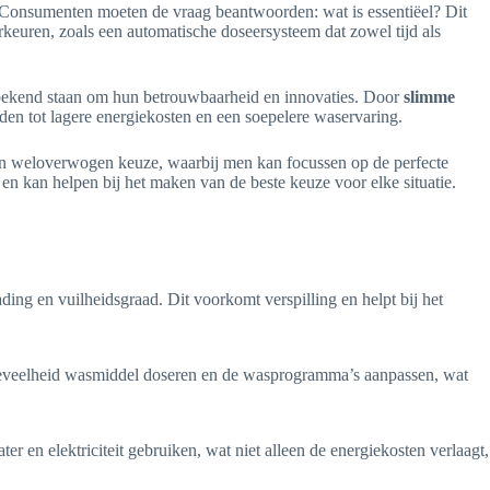
. Consumenten moeten de vraag beantwoorden: wat is essentiëel? Dit
rkeuren, zoals een automatische doseersysteem dat zowel tijd als
e bekend staan om hun betrouwbaarheid en innovaties. Door
slimme
iden tot lagere energiekosten en een soepelere waservaring.
n een weloverwogen keuze, waarbij men kan focussen op de perfecte
 en kan helpen bij het maken van de beste keuze voor elke situatie.
ng en vuilheidsgraad. Dit voorkomt verspilling en helpt bij het
oeveelheid wasmiddel doseren en de wasprogramma’s aanpassen, wat
 en elektriciteit gebruiken, wat niet alleen de energiekosten verlaagt,