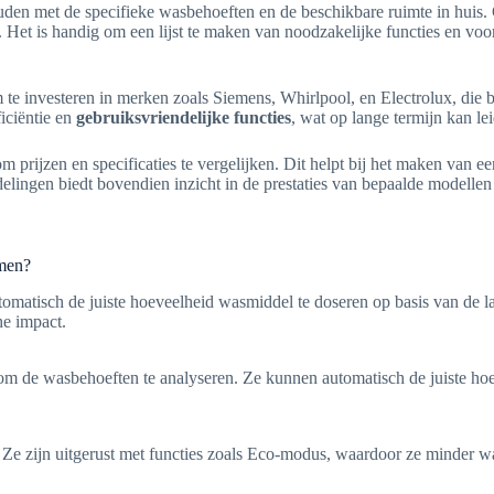
ouden met de specifieke wasbehoeften en de beschikbare ruimte in huis
. Het is handig om een lijst te maken van noodzakelijke functies en voo
m te investeren in merken zoals Siemens, Whirlpool, en Electrolux, di
iciëntie en
gebruiksvriendelijke functies
, wat op lange termijn kan le
 om prijzen en specificaties te vergelijken. Dit helpt bij het maken va
delingen biedt bovendien inzicht in de prestaties van bepaalde modellen
emen?
tisch de juiste hoeveelheid wasmiddel te doseren op basis van de ladi
he impact.
m de wasbehoeften te analyseren. Ze kunnen automatisch de juiste h
e zijn uitgerust met functies zoals Eco-modus, waardoor ze minder water