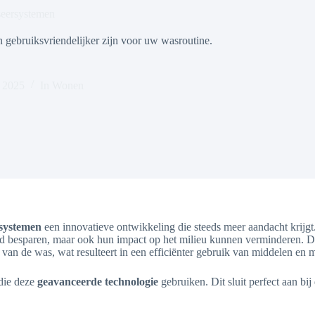
seersystemen
gebruiksvriendelijker zijn voor uw wasroutine.
, 2025
In
Wonen
systemen
een innovatieve ontwikkeling die steeds meer aandacht krijg
tijd besparen, maar ook hun impact op het milieu kunnen verminderen. 
an de was, wat resulteert in een efficiënter gebruik van middelen en m
die deze
geavanceerde technologie
gebruiken. Dit sluit perfect aan b