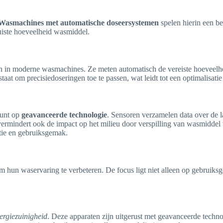
Wasmachines met automatische doseersystemen
spelen hierin een b
uiste hoeveelheid wasmiddel.
ijn in moderne wasmachines. Ze meten automatisch de vereiste hoeveelhe
taat om precisiedoseringen toe te passen, wat leidt tot een optimalisat
unt op
geavanceerde technologie
. Sensoren verzamelen data over de 
r vermindert ook de impact op het milieu door verspilling van wasmidde
ntie en gebruiksgemak.
 hun waservaring te verbeteren. De focus ligt niet alleen op gebruik
ergiezuinigheid
. Deze apparaten zijn uitgerust met geavanceerde techn