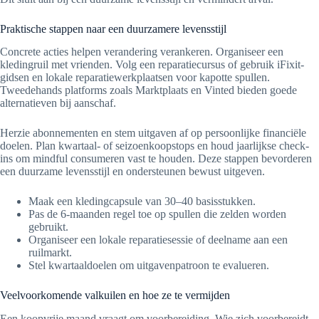
Praktische stappen naar een duurzamere levensstijl
Concrete acties helpen verandering verankeren. Organiseer een
kledingruil met vrienden. Volg een reparatiecursus of gebruik iFixit-
gidsen en lokale reparatiewerkplaatsen voor kapotte spullen.
Tweedehands platforms zoals Marktplaats en Vinted bieden goede
alternatieven bij aanschaf.
Herzie abonnementen en stem uitgaven af op persoonlijke financiële
doelen. Plan kwartaal- of seizoenkoopstops en houd jaarlijkse check-
ins om mindful consumeren vast te houden. Deze stappen bevorderen
een duurzame levensstijl en ondersteunen bewust uitgeven.
Maak een kledingcapsule van 30–40 basisstukken.
Pas de 6-maanden regel toe op spullen die zelden worden
gebruikt.
Organiseer een lokale reparatiesessie of deelname aan een
ruilmarkt.
Stel kwartaaldoelen om uitgavenpatroon te evalueren.
Veelvoorkomende valkuilen en hoe ze te vermijden
Een koopvrije maand vraagt om voorbereiding. Wie zich voorbereidt