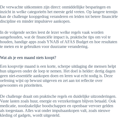
De verwachte uitkomsten zijn direct: onmiddellijke besparingen en
inzicht in welke categorieën het meeste geld vreten. Op langere termijn
kan de challenge koopgedrag veranderen en leiden tot betere financiële
discipline en minder impulsieve aankopen.
In de volgende secties leest de lezer welke regels vaak worden
aangehouden, wat de financiële impact is, praktische tips om vol te
houden, handige apps zoals YNAB of AFAS Budget en hoe resultaten
te meten en te gebruiken voor duurzame verandering.
Wat als je een maand niets koopt?
Een koopvrije maand is een korte, scherpe uitdaging die mensen helpt
hun uitgaven onder de loep te nemen. Het doel is helder: dertig dagen
geen niet-essentiële aankopen doen en leren wat echt nodig is. Deze
oefening wijst op bewust uitgeven en zet aan tot reflectie over
gewoontes en prioriteiten.
De challenge draait om praktische regels en duidelijke uitzonderingen.
Vaste lasten zoals huur, energie en verzekeringen blijven betaald. Ook
medicatie, noodzakelijke boodschappen en openbaar vervoer gelden
als toegestaan. Alles wat onder impulsaankopen valt, zoals nieuwe
kleding of gadgets, wordt uitgesteld.