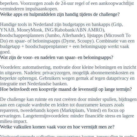
beperken. Voorzorgen zoals de 24-uur regel of een aankoopwachtlijst
verminderen impulsaankopen.
Welke apps en hulpmiddelen zijn handig tijdens de challenge?
Handige tools in Nederland zijn budgetapps en bankapps (Grip,
YNAB, MoneyMonk, ING/Rabobank/ABN AMRO),
boodschappenplanners (Jumbo, Allerhande), lijstapps (Microsoft To
Do) en spaar- of beloningsapps (Dyme, Scoupy). Combinatie van een
budgetapp + boodschappenplanner + een beloningsapp werkt vaak
goed.
Wat zijn de voor- en nadelen van spaar- en beloningsapps?
Voordelen: automatisering, motivatie door kleine beloningen en inzicht
in uitgaven. Nadelen: privacyzorgen, mogelijk abonnementskosten en
beperkte opbrengst. Gebruikers wegen gemak af tegen dataprivacy en
integratie met Nederlandse banken.
Hoe beïnvloedt een koopvrije maand de levensstijl op lange termijn?
De challenge kan ruimte en rust creëren door minder spullen, bijdragen
aan een capsule wardrobe en leiden tot duurzamere keuzes zoals
repareren, tweedehands kopen (Marktplaats, Vinted) en focus op
ervaringen. Langetermijnvoordelen: minder financiële stress en lagere
milieu-impact.
Welke valkuilen komen vaak voor en hoe vermijdt men ze?
Veelvoorkomende valkuilen: onvoorziene kosten, terugvallen in oude