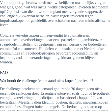
Voor rapportage beantwoordt men wekelijks en maandelijks vragen:
wat ging goed, wat was lastig, welke categorieën leverden het meeste
op? Op basis van die antwoorden plant men volgende stappen: de
challenge elk kwartaal herhalen, vaste regels invoeren tegen
impulsaankopen of geleidelijk overschakelen naar een minimalistischer
leven.
Concrete vervolgstappen zijn eenvoudig te automatiseren:
automatische overboekingen naar een spaarrekening, ambitieuzere
spaardoelen instellen, of deelnemen aan een cursus over budgetteren
en mindful consumeren. Het delen van resultaten met Nederlandse
communities en Facebook-groepen bevordert accountability en
inspiratie, zodat de veranderingen in geldmanagement blijvend
worden.
FAQ
Wat houdt de challenge ‘een maand niets kopen’ precies in?
De challenge betekent dat iemand gedurende 30 dagen geen niet-
essentiële aankopen doet. Essentiële uitgaven zoals huur of hypotheek,
energie, verzekeringen, medicijnen en basisboodschappen blijven
toegestaan. Meestal vallen kleding, boeken, gadgets, impulsaankopen
en online bestellingen buiten de regels. De bedoeling is sparen op