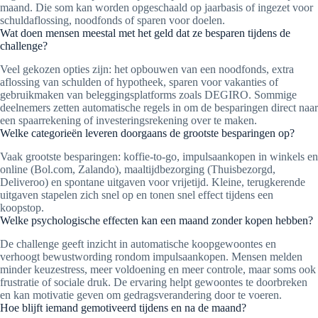
maand. Die som kan worden opgeschaald op jaarbasis of ingezet voor
schuldaflossing, noodfonds of sparen voor doelen.
Wat doen mensen meestal met het geld dat ze besparen tijdens de
challenge?
Veel gekozen opties zijn: het opbouwen van een noodfonds, extra
aflossing van schulden of hypotheek, sparen voor vakanties of
gebruikmaken van beleggingsplatforms zoals DEGIRO. Sommige
deelnemers zetten automatische regels in om de besparingen direct naar
een spaarrekening of investeringsrekening over te maken.
Welke categorieën leveren doorgaans de grootste besparingen op?
Vaak grootste besparingen: koffie-to-go, impulsaankopen in winkels en
online (Bol.com, Zalando), maaltijdbezorging (Thuisbezorgd,
Deliveroo) en spontane uitgaven voor vrijetijd. Kleine, terugkerende
uitgaven stapelen zich snel op en tonen snel effect tijdens een
koopstop.
Welke psychologische effecten kan een maand zonder kopen hebben?
De challenge geeft inzicht in automatische koopgewoontes en
verhoogt bewustwording rondom impulsaankopen. Mensen melden
minder keuzestress, meer voldoening en meer controle, maar soms ook
frustratie of sociale druk. De ervaring helpt gewoontes te doorbreken
en kan motivatie geven om gedragsverandering door te voeren.
Hoe blijft iemand gemotiveerd tijdens en na de maand?