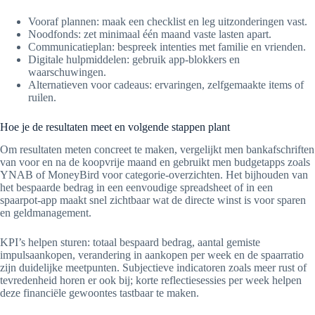
Vooraf plannen: maak een checklist en leg uitzonderingen vast.
Noodfonds: zet minimaal één maand vaste lasten apart.
Communicatieplan: bespreek intenties met familie en vrienden.
Digitale hulpmiddelen: gebruik app-blokkers en
waarschuwingen.
Alternatieven voor cadeaus: ervaringen, zelfgemaakte items of
ruilen.
Hoe je de resultaten meet en volgende stappen plant
Om resultaten meten concreet te maken, vergelijkt men bankafschriften
van voor en na de koopvrije maand en gebruikt men budgetapps zoals
YNAB of MoneyBird voor categorie-overzichten. Het bijhouden van
het bespaarde bedrag in een eenvoudige spreadsheet of in een
spaarpot-app maakt snel zichtbaar wat de directe winst is voor sparen
en geldmanagement.
KPI’s helpen sturen: totaal bespaard bedrag, aantal gemiste
impulsaankopen, verandering in aankopen per week en de spaarratio
zijn duidelijke meetpunten. Subjectieve indicatoren zoals meer rust of
tevredenheid horen er ook bij; korte reflectiesessies per week helpen
deze financiële gewoontes tastbaar te maken.