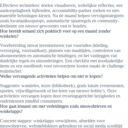
Effectieve technieken: doelen visualiseren, wekelijkse reflecties, een
aankoopdagboek bijhouden, accountability-partner zoeken en niet-
materiële beloningen kiezen. Na de maand helpen vervolgstrategieën
zoals kwartaalkoopstops, automatische spaarregels en community-
deelname om nieuwe gewoontes vast te houden.
Hoe bereidt iemand zich praktisch voor op een maand zonder
winkelen?
Voorbereiding omvat inventariseren van voorraden (kleding,
verzorging, voorraadkast), plannen van maaltijden, controleren van
abonnementen en automatische betalingen, en het vastleggen van
duidelijke regels en uitzonderingen. Een checklist met noodzakelijke
items en een noodfonds voor onvoorziene kosten maakt de challenge
realistischer.
Welke vervangende activiteiten helpen om niet te kopen?
Suggesties: wandelen, lezen (bibliotheek), gratis lokale evenementen,
sporten, vrijwilligerswerk of het leren van nieuwe hobby’s. Deze
activiteiten vervangen kopen door ervaringsgerichte bezigheden en
ondersteunen mindful consumeren.
Hoe gaat iemand om met verleidingen zoals nieuwsbrieven en
winkelapps?
Concrete stappen: winkelapps verwijderen, afmelden voor
nieuwsbrieven, websiteblokkers gebruiken en social media scrolltijd