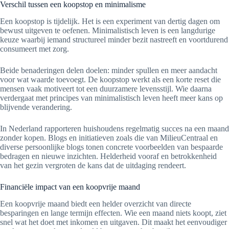
Verschil tussen een koopstop en minimalisme
Een koopstop is tijdelijk. Het is een experiment van dertig dagen om
bewust uitgeven te oefenen. Minimalistisch leven is een langdurige
keuze waarbij iemand structureel minder bezit nastreeft en voortdurend
consumeert met zorg.
Beide benaderingen delen doelen: minder spullen en meer aandacht
voor wat waarde toevoegt. De koopstop werkt als een korte reset die
mensen vaak motiveert tot een duurzamere levensstijl. Wie daarna
verdergaat met principes van minimalistisch leven heeft meer kans op
blijvende verandering.
In Nederland rapporteren huishoudens regelmatig succes na een maand
zonder kopen. Blogs en initiatieven zoals die van MilieuCentraal en
diverse persoonlijke blogs tonen concrete voorbeelden van bespaarde
bedragen en nieuwe inzichten. Helderheid vooraf en betrokkenheid
van het gezin vergroten de kans dat de uitdaging rendeert.
Financiële impact van een koopvrije maand
Een koopvrije maand biedt een helder overzicht van directe
besparingen en lange termijn effecten. Wie een maand niets koopt, ziet
snel wat het doet met inkomen en uitgaven. Dit maakt het eenvoudiger