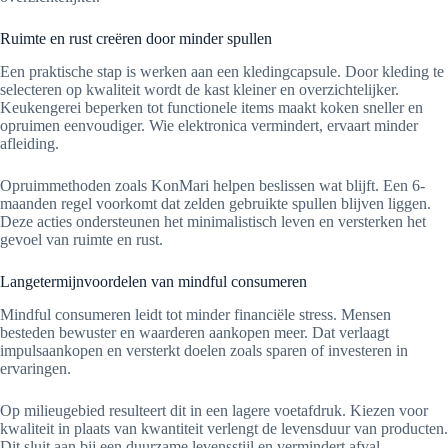
Ruimte en rust creëren door minder spullen
Een praktische stap is werken aan een kledingcapsule. Door kleding te
selecteren op kwaliteit wordt de kast kleiner en overzichtelijker.
Keukengerei beperken tot functionele items maakt koken sneller en
opruimen eenvoudiger. Wie elektronica vermindert, ervaart minder
afleiding.
Opruimmethoden zoals KonMari helpen beslissen wat blijft. Een 6-
maanden regel voorkomt dat zelden gebruikte spullen blijven liggen.
Deze acties ondersteunen het minimalistisch leven en versterken het
gevoel van ruimte en rust.
Langetermijnvoordelen van mindful consumeren
Mindful consumeren leidt tot minder financiële stress. Mensen
besteden bewuster en waarderen aankopen meer. Dat verlaagt
impulsaankopen en versterkt doelen zoals sparen of investeren in
ervaringen.
Op milieugebied resulteert dit in een lagere voetafdruk. Kiezen voor
kwaliteit in plaats van kwantiteit verlengt de levensduur van producten.
Dit sluit aan bij een duurzame levensstijl en vermindert afval.