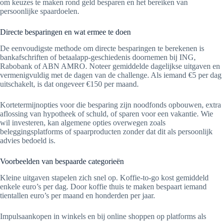
om keuzes te maken rond geld besparen en het bereiken van
persoonlijke spaardoelen.
Directe besparingen en wat ermee te doen
De eenvoudigste methode om directe besparingen te berekenen is
bankafschriften of betaalapp-geschiedenis doornemen bij ING,
Rabobank of ABN AMRO. Noteer gemiddelde dagelijkse uitgaven en
vermenigvuldig met de dagen van de challenge. Als iemand €5 per dag
uitschakelt, is dat ongeveer €150 per maand.
Kortetermijnopties voor die besparing zijn noodfonds opbouwen, extra
aflossing van hypotheek of schuld, of sparen voor een vakantie. Wie
wil investeren, kan algemene opties overwegen zoals
beleggingsplatforms of spaarproducten zonder dat dit als persoonlijk
advies bedoeld is.
Voorbeelden van bespaarde categorieën
Kleine uitgaven stapelen zich snel op. Koffie-to-go kost gemiddeld
enkele euro’s per dag. Door koffie thuis te maken bespaart iemand
tientallen euro’s per maand en honderden per jaar.
Impulsaankopen in winkels en bij online shoppen op platforms als