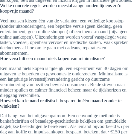
aankopen, bewust uitgeven en inzicht krijgen in financiële gewoontes.
Welke concrete regels worden meestal aangehouden tijdens zo’n
koopvrije maand?
Veel mensen kiezen één van de varianten: een volledige koopstop
(zonder uitzonderingen), een beperkte versie (geen kleding, geen
entertainment, geen online shoppen) of een thema-maand (bijv. geen
online aankopen). Uitzonderingen worden vooraf vastgelegd: vaste
lasten, voedsel, openbaar vervoer en medische kosten. Vaak spreken
deelnemers af hoe om te gaan met cadeaus, reparaties en
abonnementen.
Hoe verschilt een maand niets kopen van minimalisme?
Een maand niets kopen is tijdelijk: een experiment van 30 dagen om
uitgaven te beperken en gewoontes te onderzoeken. Minimalisme is
een langdurige levensstijlverandering gericht op duurzame
vermindering van bezit en bewust consumeren. Beide streven naar
minder spullen en calmer financieel beheer, maar de tijdshorizon en
diepgang verschillen.
Hoeveel kan iemand realistisch besparen in één maand zonder te
winkelen?
Dat hangt van het uitgavenpatroon. Een eenvoudige methode is
bankafschriften of betaalapp-geschiedenis bekijken om gemiddelde
dagelijkse bestedingen te berekenen. Als iemand bijvoorbeeld €5 per
dag aan koffie en impulsaankopen bespaart, betekent dat ~€150 per