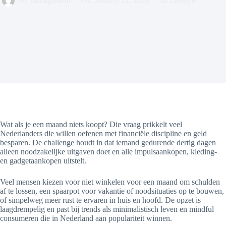
By
management
On
January 21, 2026
In
Lifestyle
Wat als je een maand niets koopt? Die vraag prikkelt veel
Nederlanders die willen oefenen met financiële discipline en geld
besparen. De challenge houdt in dat iemand gedurende dertig dagen
alleen noodzakelijke uitgaven doet en alle impulsaankopen, kleding-
en gadgetaankopen uitstelt.
Veel mensen kiezen voor niet winkelen voor een maand om schulden
af te lossen, een spaarpot voor vakantie of noodsituaties op te bouwen,
of simpelweg meer rust te ervaren in huis en hoofd. De opzet is
laagdrempelig en past bij trends als minimalistisch leven en mindful
consumeren die in Nederland aan populariteit winnen.