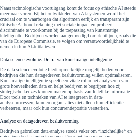
Naast technologische vooruitgang komt de focus op ethische AI steeds
meer naar voren. Bij het ontwikkelen van AI-systemen wordt het
cruciaal om te waarborgen dat algoritmen eerlijk en transparant zijn.
Ethische AI houdt rekening met sociale impact en probeert
discriminatie te voorkomen bij de toepassing van kunstmatige
intelligentie. Bedrijven worden aangemoedigd om richtlijnen, zoals die
van de Europese Commissie, te volgen om verantwoordelijkheid te
nemen in hun AI-initiatieven.
Data science evolutie: De rol van kunstmatige intelligentie
De data science evolutie biedt opmerkelijke mogelijkheden voor
bedrijven die hun datagedreven besluitvorming willen optimaliseren.
Kunstmatige intelligentie speelt een vitale rol in het analyseren van
grote hoeveelheden data en helpt bedrijven te begrijpen hoe zij
strategische keuzes kunnen maken op basis van feitelijke informatie.
Door tools en technieken van AI te integreren in data-
analyseprocessen, kunnen organisaties niet alleen hun efficiëntie
verbeteren, maar ook hun concurrentiepositie versterken.
Analyse en datagedreven besluitvorming
Bedrijven gebruiken data-analyse steeds vaker om *inzichtelijke* en
objectieve beslissingen te nemen. Door het toepassen van