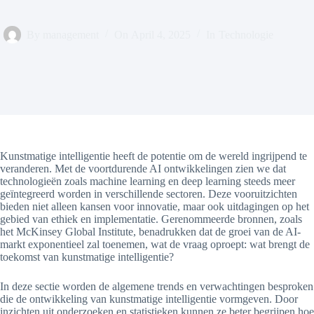
By
management
On
April 4, 2025
In
Technologie
Kunstmatige intelligentie heeft de potentie om de wereld ingrijpend te
veranderen. Met de voortdurende AI ontwikkelingen zien we dat
technologieën zoals machine learning en deep learning steeds meer
geïntegreerd worden in verschillende sectoren. Deze vooruitzichten
bieden niet alleen kansen voor innovatie, maar ook uitdagingen op het
gebied van ethiek en implementatie. Gerenommeerde bronnen, zoals
het McKinsey Global Institute, benadrukken dat de groei van de AI-
markt exponentieel zal toenemen, wat de vraag oproept: wat brengt de
toekomst van kunstmatige intelligentie?
In deze sectie worden de algemene trends en verwachtingen besproken
die de ontwikkeling van kunstmatige intelligentie vormgeven. Door
inzichten uit onderzoeken en statistieken kunnen ze beter begrijpen hoe