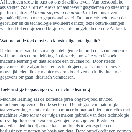
AI heeft een grote impact op ons dagelijks leven. Van persoonlijke
assistenten zoals Siri en Alexa tot aanbevelingssystemen op streaming
platforms, deze
AI toepassingen in de praktijk
maken ons leven
gemakkelijker en meer gepersonaliseerd. De interactiviteit tussen de
gebruiker en de technologie evolueert dankzij deze ontwikkelingen,
wat leidt tot een groeiend begrip van de mogelijkheden die AI biedt.
Wat brengt de toekomst van kunstmatige intelligentie?
De toekomst van kunstmatige intelligentie belooft een spannende reis
vol innovaties en ontdekking. In deze dynamische wereld spelen
machine learning en data science een cruciale rol. Door steeds
geavanceerdere algoritmen en technologieën, ontstaan er nieuwe
mogelijkheden die de manier waarop bedrijven en individuen met
gegevens omgaan, drastisch veranderen.
Toekomstige toepassingen van machine learning
Machine learning zal de komende jaren ongetwijfeld invloed
uitoefenen op verschillende sectoren. De integratie in natuurlijke
taalverwerking opent de deur naar meer human-achtige interacties met
machines.
Autonome voertuigen
maken gebruik van deze technologie
om veilig door complexe omgevingen te navigeren. Predictive
analytics biedt bedrijven de kans om trends te voorspellen en
beslissingen te nemen op basis van data. Deze ontwikkelingen vormen