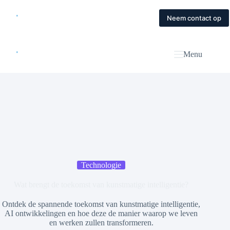
Skip
to
Home
Diensten
Magazine
Contact
Neem contact op
content
Menu
Technologie
Wat brengt de toekomst van kunstmatige intelligentie?
Ontdek de spannende toekomst van kunstmatige intelligentie,
AI ontwikkelingen en hoe deze de manier waarop we leven
en werken zullen transformeren.