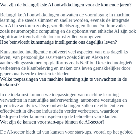
Wat zijn de belangrijkste AI ontwikkelingen voor de komende jaren?
Belangrijke AI ontwikkelingen omvatten de vooruitgang in machine
learning, die steeds slimmer en sneller worden, evenals de integratie
van AI in sectoren zoals gezondheidszorg en financiën. Innovaties
zoals neuromorphic computing en de opkomst van ethische AI zijn ook
significante trends die de toekomst zullen vormgeven.
Hoe beïnvloedt kunstmatige intelligentie ons dagelijks leven?
Kunstmatige intelligentie motiveert veel aspecten van ons dagelijks
leven, van persoonlijke assistenten zoals Siri en Alexa tot
aanbevelingssystemen op platforms zoals Netflix. Deze technologieën
verbeteren de klantbeleving en maken ons leven gemakkelijker door
gepersonaliseerde diensten te bieden.
Welke toepassingen van machine learning zijn te verwachten in de
toekomst?
In de toekomst kunnen we toepassingen van machine learning
verwachten in natuurlijke taalverwerking, autonome voertuigen en
predictive analytics. Deze ontwikkelingen zullen de efficiëntie en
effectiviteit in diverse industrieën verder verbeteren, waardoor
bedrijven beter kunnen inspelen op de behoeften van klanten.
Wat zijn de kansen voor start-ups binnen de AI-sector?
De AI-sector biedt tal van kansen voor start-ups, vooral op het gebied