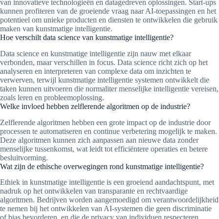
van innovatieve technologieën en datagedreven oplossingen. Start-ups
kunnen profiteren van de groeiende vraag naar AI-toepassingen en het
potentieel om unieke producten en diensten te ontwikkelen die gebruik
maken van kunstmatige intelligentie.
Hoe verschilt data science van kunstmatige intelligentie?
Data science en kunstmatige intelligentie zijn nauw met elkaar
verbonden, maar verschillen in focus. Data science richt zich op het
analyseren en interpreteren van complexe data om inzichten te
verwerven, terwijl kunstmatige intelligentie systemen ontwikkelt die
taken kunnen uitvoeren die normaliter menselijke intelligentie vereisen,
zoals leren en probleemoplossing.
Welke invloed hebben zelflerende algoritmen op de industrie?
Zelflerende algoritmen hebben een grote impact op de industrie door
processen te automatiseren en continue verbetering mogelijk te maken.
Deze algoritmen kunnen zich aanpassen aan nieuwe data zonder
menselijke tussenkomst, wat leidt tot efficiëntere operaties en betere
besluitvorming.
Wat zijn de ethische overwegingen rond kunstmatige intelligentie?
Ethiek in kunstmatige intelligentie is een groeiend aandachtspunt, met
nadruk op het ontwikkelen van transparante en rechtvaardige
algoritmen. Bedrijven worden aangemoedigd om verantwoordelijkheid
te nemen bij het ontwikkelen van AI-systemen die geen discriminatie
of bias bevorderen, en die de privacy van individuen respecteren.