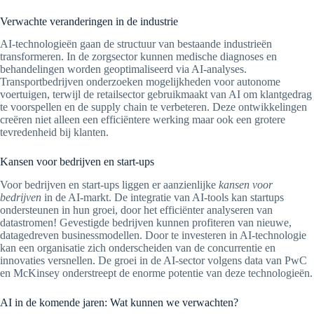
Verwachte veranderingen in de industrie
AI-technologieën gaan de structuur van bestaande industrieën
transformeren. In de zorgsector kunnen medische diagnoses en
behandelingen worden geoptimaliseerd via AI-analyses.
Transportbedrijven onderzoeken mogelijkheden voor autonome
voertuigen, terwijl de retailsector gebruikmaakt van AI om klantgedrag
te voorspellen en de supply chain te verbeteren. Deze ontwikkelingen
creëren niet alleen een efficiëntere werking maar ook een grotere
tevredenheid bij klanten.
Kansen voor bedrijven en start-ups
Voor bedrijven en start-ups liggen er aanzienlijke
kansen voor
bedrijven
in de AI-markt. De integratie van AI-tools kan startups
ondersteunen in hun groei, door het efficiënter analyseren van
datastromen! Gevestigde bedrijven kunnen profiteren van nieuwe,
datagedreven businessmodellen. Door te investeren in AI-technologie
kan een organisatie zich onderscheiden van de concurrentie en
innovaties versnellen. De groei in de AI-sector volgens data van PwC
en McKinsey onderstreept de enorme potentie van deze technologieën.
AI in de komende jaren: Wat kunnen we verwachten?