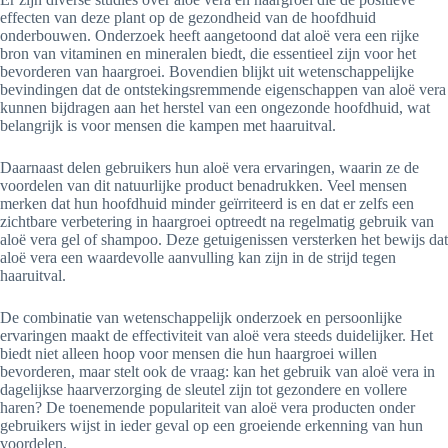
effecten van deze plant op de gezondheid van de hoofdhuid
onderbouwen. Onderzoek heeft aangetoond dat aloë vera een rijke
bron van vitaminen en mineralen biedt, die essentieel zijn voor het
bevorderen van haargroei. Bovendien blijkt uit wetenschappelijke
bevindingen dat de ontstekingsremmende eigenschappen van aloë vera
kunnen bijdragen aan het herstel van een ongezonde hoofdhuid, wat
belangrijk is voor mensen die kampen met haaruitval.
Daarnaast delen gebruikers hun aloë vera ervaringen, waarin ze de
voordelen van dit natuurlijke product benadrukken. Veel mensen
merken dat hun hoofdhuid minder geïrriteerd is en dat er zelfs een
zichtbare verbetering in haargroei optreedt na regelmatig gebruik van
aloë vera gel of shampoo. Deze getuigenissen versterken het bewijs dat
aloë vera een waardevolle aanvulling kan zijn in de strijd tegen
haaruitval.
De combinatie van wetenschappelijk onderzoek en persoonlijke
ervaringen maakt de effectiviteit van aloë vera steeds duidelijker. Het
biedt niet alleen hoop voor mensen die hun haargroei willen
bevorderen, maar stelt ook de vraag: kan het gebruik van aloë vera in
dagelijkse haarverzorging de sleutel zijn tot gezondere en vollere
haren? De toenemende populariteit van aloë vera producten onder
gebruikers wijst in ieder geval op een groeiende erkenning van hun
voordelen.