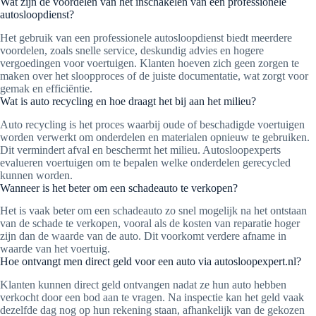
Wat zijn de voordelen van het inschakelen van een professionele
autosloopdienst?
Het gebruik van een professionele autosloopdienst biedt meerdere
voordelen, zoals snelle service, deskundig advies en hogere
vergoedingen voor voertuigen. Klanten hoeven zich geen zorgen te
maken over het sloopproces of de juiste documentatie, wat zorgt voor
gemak en efficiëntie.
Wat is auto recycling en hoe draagt het bij aan het milieu?
Auto recycling is het proces waarbij oude of beschadigde voertuigen
worden verwerkt om onderdelen en materialen opnieuw te gebruiken.
Dit vermindert afval en beschermt het milieu. Autosloopexperts
evalueren voertuigen om te bepalen welke onderdelen gerecycled
kunnen worden.
Wanneer is het beter om een schadeauto te verkopen?
Het is vaak beter om een schadeauto zo snel mogelijk na het ontstaan
van de schade te verkopen, vooral als de kosten van reparatie hoger
zijn dan de waarde van de auto. Dit voorkomt verdere afname in
waarde van het voertuig.
Hoe ontvangt men direct geld voor een auto via autosloopexpert.nl?
Klanten kunnen direct geld ontvangen nadat ze hun auto hebben
verkocht door een bod aan te vragen. Na inspectie kan het geld vaak
dezelfde dag nog op hun rekening staan, afhankelijk van de gekozen