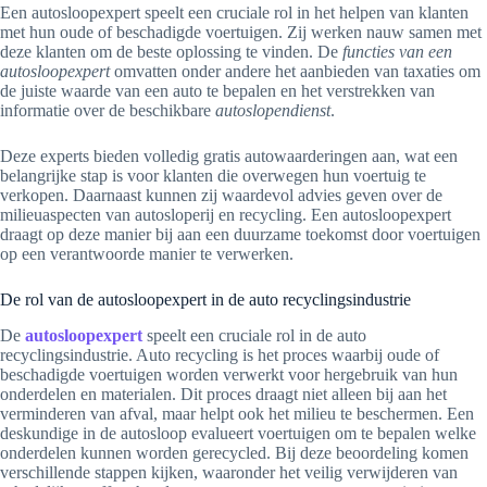
Een autosloopexpert speelt een cruciale rol in het helpen van klanten
met hun oude of beschadigde voertuigen. Zij werken nauw samen met
deze klanten om de beste oplossing te vinden. De
functies van een
autosloopexpert
omvatten onder andere het aanbieden van taxaties om
de juiste waarde van een auto te bepalen en het verstrekken van
informatie over de beschikbare
autoslopendienst
.
Deze experts bieden volledig gratis autowaarderingen aan, wat een
belangrijke stap is voor klanten die overwegen hun voertuig te
verkopen. Daarnaast kunnen zij waardevol advies geven over de
milieuaspecten van autosloperij en recycling. Een autosloopexpert
draagt op deze manier bij aan een duurzame toekomst door voertuigen
op een verantwoorde manier te verwerken.
De rol van de autosloopexpert in de auto recyclingsindustrie
De
autosloopexpert
speelt een cruciale rol in de auto
recyclingsindustrie. Auto recycling is het proces waarbij oude of
beschadigde voertuigen worden verwerkt voor hergebruik van hun
onderdelen en materialen. Dit proces draagt niet alleen bij aan het
verminderen van afval, maar helpt ook het milieu te beschermen. Een
deskundige in de autosloop evalueert voertuigen om te bepalen welke
onderdelen kunnen worden gerecycled. Bij deze beoordeling komen
verschillende stappen kijken, waaronder het veilig verwijderen van