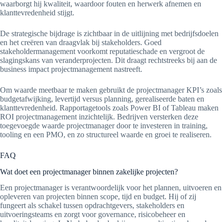
waarborgt hij kwaliteit, waardoor fouten en herwerk afnemen en
klanttevredenheid stijgt.
De strategische bijdrage is zichtbaar in de uitlijning met bedrijfsdoelen
en het creëren van draagvlak bij stakeholders. Goed
stakeholdermanagement voorkomt reputatieschade en vergroot de
slagingskans van veranderprojecten. Dit draagt rechtstreeks bij aan de
business impact projectmanagement nastreeft.
Om waarde meetbaar te maken gebruikt de projectmanager KPI’s zoals
budgetafwijking, levertijd versus planning, gerealiseerde baten en
klanttevredenheid. Rapportagetools zoals Power BI of Tableau maken
ROI projectmanagement inzichtelijk. Bedrijven versterken deze
toegevoegde waarde projectmanager door te investeren in training,
tooling en een PMO, en zo structureel waarde en groei te realiseren.
FAQ
Wat doet een projectmanager binnen zakelijke projecten?
Een projectmanager is verantwoordelijk voor het plannen, uitvoeren en
opleveren van projecten binnen scope, tijd en budget. Hij of zij
fungeert als schakel tussen opdrachtgevers, stakeholders en
uitvoeringsteams en zorgt voor governance, risicobeheer en