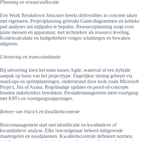
Planning en resourceallocatie
Een Work Breakdown Structure breekt deliverables in concrete taken
met eigenaren. Projectplanning gebruikt Gantt-diagrammen en kritieke
pad analyses om mijlpalen te bepalen. Resourceplanning zorgt voor
juiste mensen en apparatuur, met technieken als resource leveling.
Kostencalculatie en budgetbeheer volgen schattingen en bewaken
uitgaven.
Uitvoering en teamcoördinatie
Bij uitvoering kiest het team tussen Agile, waterval of een hybride
aanpak op basis van het projecttype. Dagelijkse sturing gebeurt via
stand-ups en sprintplanningen, ondersteund door tools zoals Microsoft
Project, Jira of Asana. Regelmatige updates en proof-of-concepts
houden stakeholders betrokken. Prestatiemanagement meet voortgang
met KPI’s en voortgangsrapportages.
Beheer van risico’s en kwaliteitscontrole
Risicomanagement start met identificatie en kwalitatieve of
kwantitatieve analyse. Elke risicoeigenaar beheert mitigerende
maatregelen en noodplannen. Kwaliteitscontrole definieert normen,