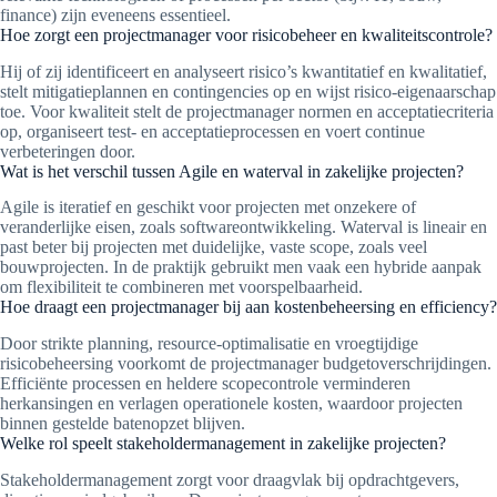
finance) zijn eveneens essentieel.
Hoe zorgt een projectmanager voor risicobeheer en kwaliteitscontrole?
Hij of zij identificeert en analyseert risico’s kwantitatief en kwalitatief,
stelt mitigatieplannen en contingencies op en wijst risico-eigenaarschap
toe. Voor kwaliteit stelt de projectmanager normen en acceptatiecriteria
op, organiseert test- en acceptatieprocessen en voert continue
verbeteringen door.
Wat is het verschil tussen Agile en waterval in zakelijke projecten?
Agile is iteratief en geschikt voor projecten met onzekere of
veranderlijke eisen, zoals softwareontwikkeling. Waterval is lineair en
past beter bij projecten met duidelijke, vaste scope, zoals veel
bouwprojecten. In de praktijk gebruikt men vaak een hybride aanpak
om flexibiliteit te combineren met voorspelbaarheid.
Hoe draagt een projectmanager bij aan kostenbeheersing en efficiency?
Door strikte planning, resource-optimalisatie en vroegtijdige
risicobeheersing voorkomt de projectmanager budgetoverschrijdingen.
Efficiënte processen en heldere scopecontrole verminderen
herkansingen en verlagen operationele kosten, waardoor projecten
binnen gestelde batenopzet blijven.
Welke rol speelt stakeholdermanagement in zakelijke projecten?
Stakeholdermanagement zorgt voor draagvlak bij opdrachtgevers,