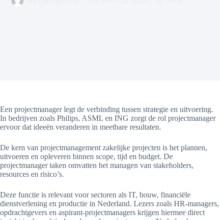
By
management
On
March 8, 2026
In
Werk
Een projectmanager legt de verbinding tussen strategie en uitvoering.
In bedrijven zoals Philips, ASML en ING zorgt de rol projectmanager
ervoor dat ideeën veranderen in meetbare resultaten.
De kern van projectmanagement zakelijke projecten is het plannen,
uitvoeren en opleveren binnen scope, tijd en budget. De
projectmanager taken omvatten het managen van stakeholders,
resources en risico’s.
Deze functie is relevant voor sectoren als IT, bouw, financiële
dienstverlening en productie in Nederland. Lezers zoals HR-managers,
opdrachtgevers en aspirant-projectmanagers krijgen hiermee direct