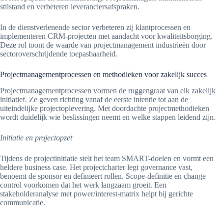
stilstand en verbeteren leveranciersafspraken.
In de dienstverlenende sector verbeteren zij klantprocessen en
implementeren CRM-projecten met aandacht voor kwaliteitsborging.
Deze rol toont de waarde van projectmanagement industrieën door
sectoroverschrijdende toepasbaarheid.
Projectmanagementprocessen en methodieken voor zakelijk succes
Projectmanagementprocessen vormen de ruggengraat van elk zakelijk
initiatief. Ze geven richting vanaf de eerste intentie tot aan de
uiteindelijke projectoplevering. Met doordachte projectmethodieken
wordt duidelijk wie beslissingen neemt en welke stappen leidend zijn.
Initiatie en projectopzet
Tijdens de projectinitiatie stelt het team SMART-doelen en vormt een
heldere business case. Het projectcharter legt governance vast,
benoemt de sponsor en definieert rollen. Scope-definitie en change
control voorkomen dat het werk langzaam groeit. Een
stakeholderanalyse met power/interest-matrix helpt bij gerichte
communicatie.