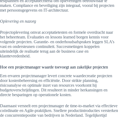
testplannen en acceptatiecriteria om opleveringen betrouwbaar te
maken. Compliance en beveiliging zijn integraal, vooral bij projecten
met persoonsgegevens en IT-architectuur.
Oplevering en nazorg
Projectoplevering omvat acceptatietesten en formele overdracht naar
het beheerteam. Evaluaties en lessons learned borgen kennis voor
volgende projecten. Garantie- en onderhoudsafspraken leggen SLA’s
vast en ondersteunen continuïteit. Succesmetingen koppelen
uiteindelijk de realisatie terug aan de business case en
klanttevredenheid.
Hoe een projectmanager waarde toevoegt aan zakelijke projecten
Een ervaren projectmanager levert concrete waardecreatie projecten
door kostenbeheersing en efficiëntie. Door strikte planning,
risicoanalyse en optimale inzet van resources voorkomt hij
budgetoverschrijdingen. Dit resulteert in minder herkansingen en
directe besparingen op operationele kosten.
Daarnaast versnelt een projectmanager de time-to-market via effectieve
coördinatie en Agile-praktijken. Snellere productintroducties versterken
de concurrentiepositie van bedrijven in Nederland. Tegelijkertijd