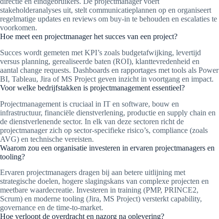
directie en eindgebruikers. De projectmanager voert
stakeholderanalyses uit, stelt communicatieplannen op en organiseert
regelmatige updates en reviews om buy-in te behouden en escalaties te
voorkomen.
Hoe meet een projectmanager het succes van een project?
Succes wordt gemeten met KPI’s zoals budgetafwijking, levertijd
versus planning, gerealiseerde baten (ROI), klanttevredenheid en
aantal change requests. Dashboards en rapportages met tools als Power
BI, Tableau, Jira of MS Project geven inzicht in voortgang en impact.
Voor welke bedrijfstakken is projectmanagement essentieel?
Projectmanagement is cruciaal in IT en software, bouw en
infrastructuur, financiële dienstverlening, productie en supply chain en
de dienstverlenende sector. In elk van deze sectoren richt de
projectmanager zich op sector-specifieke risico’s, compliance (zoals
AVG) en technische vereisten.
Waarom zou een organisatie investeren in ervaren projectmanagers en
tooling?
Ervaren projectmanagers dragen bij aan betere uitlijning met
strategische doelen, hogere slagingskans van complexe projecten en
meetbare waardecreatie. Investeren in training (PMP, PRINCE2,
Scrum) en moderne tooling (Jira, MS Project) versterkt capability,
governance en de time-to-market.
Hoe verloopt de overdracht en nazorg na oplevering?