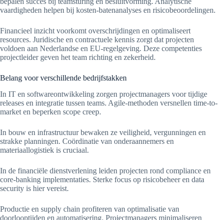
bepalen succes bij teamsturing en besluitvorming. Analytische
vaardigheden helpen bij kosten-batenanalyses en risicobeoordelingen.
Financieel inzicht voorkomt overschrijdingen en optimaliseert
resources. Juridische en contractuele kennis zorgt dat projecten
voldoen aan Nederlandse en EU-regelgeving. Deze competenties
projectleider geven het team richting en zekerheid.
Belang voor verschillende bedrijfstakken
In IT en softwareontwikkeling zorgen projectmanagers voor tijdige
releases en integratie tussen teams. Agile-methoden versnellen time-to-
market en beperken scope creep.
In bouw en infrastructuur bewaken ze veiligheid, vergunningen en
strakke planningen. Coördinatie van onderaannemers en
materiaallogistiek is cruciaal.
In de financiële dienstverlening leiden projecten rond compliance en
core-banking implementaties. Sterke focus op risicobeheer en data
security is hier vereist.
Productie en supply chain profiteren van optimalisatie van
doorlooptijden en automatisering. Projectmanagers minimaliseren