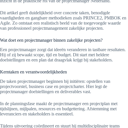
inzicht in de praktische rol van de projectmanager Nederland.
Dit artikel geeft duidelijkheid over concrete taken, benodigde
vaardigheden en gangbare methodieken zoals PRINCE2, PMBOK en
Agile. Zo ontstaat een realistisch beeld van de toegevoegde waarde
van professioneel projectmanagement zakelijke projecten.
Wat doet een projectmanager binnen zakelijke projecten?
Een projectmanager zorgt dat ideeën veranderen in tastbare resultaten.
Hij of zij bewaakt scope, tijd en budget. Dit start met heldere
doelstellingen en een plan dat draagvlak krijgt bij stakeholders.
Kerntaken en verantwoordelijkheden
De taken projectmanager beginnen bij initiëren: opstellen van
projectvoorstel, business case en projectcharter. Hier legt de
projectmanager doelstellingen en deliverables vast.
In de planningsfase maakt de projectmanager een projectplan met
tijdslijnen, mijlpalen, resources en budgettering. Afstemming met
leveranciers en stakeholders is essentieel.
Tijdens uitvoering coördineert en stuurt hij multidisciplinaire teams