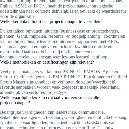
kwaliteitsborging. In Nederlandse bedrijven en multinationals zoals
Philips, ASML en ING vertaalt de projectmanager strategische
doelstellingen naar concrete deliverables en bewaakt de waardecreatie
voor de organisatie.
Welke kerntaken hoort een projectmanager te vervullen?
De kerntaken omvatten initiëren (business case en projectcharter),
plannen (Gantt, mijlpalen, resource- en budgetplanning), coördineren
van multidisciplinaire teams, monitoren en rapporteren met KPI’s,
risicomanagement en opleveren inclusief kwaliteitscontrole en
overdracht. Daarnaast beheert hij of zij contracten en
leveranciersrelaties en organiseert lessons learned na afloop.
Welke methodieken en certificeringen zijn relevant?
Veel projectmanagers werken met PRINCE2, PMBOK, Agile en
Scrum. Certificeringen zoals PMP, PRINCE2 Practitioner en Certified
Scrum Master zijn gangbaar en verhogen de geloofwaardigheid.
Hybride aanpakken worden vaak toegepast in zakelijk Nederland,
afhankelijk van sector en projecttype.
Welke vaardigheden zijn cruciaal voor een succesvolle
projectmanager?
Belangrijke vaardigheden zijn leiderschap, communicatie,
stakeholdermanagement, beslissingsvaardigheid en conflictbeheersing.
Analytische vaardigheden, financieel inzicht en basiskennis van
relevante technologieën of processen per sector (bijv. IT, bouw,