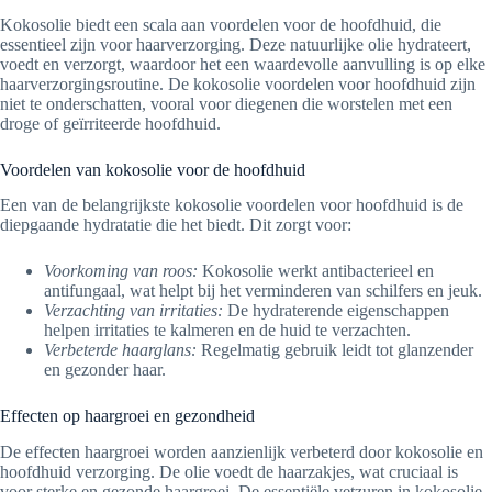
Kokosolie biedt een scala aan voordelen voor de hoofdhuid, die
essentieel zijn voor haarverzorging. Deze natuurlijke olie hydrateert,
voedt en verzorgt, waardoor het een waardevolle aanvulling is op elke
haarverzorgingsroutine. De kokosolie voordelen voor hoofdhuid zijn
niet te onderschatten, vooral voor diegenen die worstelen met een
droge of geïrriteerde hoofdhuid.
Voordelen van kokosolie voor de hoofdhuid
Een van de belangrijkste kokosolie voordelen voor hoofdhuid is de
diepgaande hydratatie die het biedt. Dit zorgt voor:
Voorkoming van roos:
Kokosolie werkt antibacterieel en
antifungaal, wat helpt bij het verminderen van schilfers en jeuk.
Verzachting van irritaties:
De hydraterende eigenschappen
helpen irritaties te kalmeren en de huid te verzachten.
Verbeterde haarglans:
Regelmatig gebruik leidt tot glanzender
en gezonder haar.
Effecten op haargroei en gezondheid
De effecten haargroei worden aanzienlijk verbeterd door kokosolie en
hoofdhuid verzorging. De olie voedt de haarzakjes, wat cruciaal is
voor sterke en gezonde haargroei. De essentiële vetzuren in kokosolie