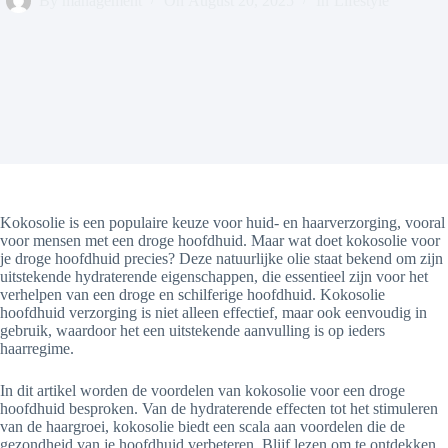
By
management
On
August 20, 2025
In
Lifestyle
Kokosolie is een populaire keuze voor huid- en haarverzorging, vooral
voor mensen met een droge hoofdhuid. Maar wat doet kokosolie voor
je droge hoofdhuid precies? Deze natuurlijke olie staat bekend om zijn
uitstekende hydraterende eigenschappen, die essentieel zijn voor het
verhelpen van een droge en schilferige hoofdhuid. Kokosolie
hoofdhuid verzorging is niet alleen effectief, maar ook eenvoudig in
gebruik, waardoor het een uitstekende aanvulling is op ieders
haarregime.
In dit artikel worden de voordelen van kokosolie voor een droge
hoofdhuid besproken. Van de hydraterende effecten tot het stimuleren
van de haargroei, kokosolie biedt een scala aan voordelen die de
gezondheid van je hoofdhuid verbeteren. Blijf lezen om te ontdekken