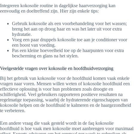
Integreren kokosolie routine in dagelijkse haarverzorging kan
eenvoudig en doeltreffend zijn. Hier zijn enkele tips:
Gebruik kokosolie als een voorbehandeling voor het wassen;
breng het aan op droog haar en was het later uit voor extra
hydratatie.
Voeg een paar druppels kokosolie toe aan je conditioner voor
een boost van voeding.
Pas een kleine hoeveelheid toe op de haarpunten voor extra
bescherming en glans na het stylen.
Veelgestelde vragen over kokosolie en hoofdhuidverzorging
Bij het gebruik van kokosolie voor de hoofdhuid komen vaak enkele
vragen naar voren. Mensen willen weten of kokosolie hoofdhuid een
effectieve oplossing is voor hun problemen zoals droogte en
schilferigheid. Veel gebruikers rapporteren positieve resultaten na
regelmatige toepassing, waarbij de hydraterende eigenschappen van
kokosolie helpen om de hoofdhuid te kalmeren en de haargezondheid
te verbeteren.
Een andere vraag die vaak gesteld wordt in de faq kokosolie
hoofdhuid is hoe vaak men kokosolie moet aanbrengen voor maximaal
effect. Experts adviseren om het eenmaal per week te gebruiken als