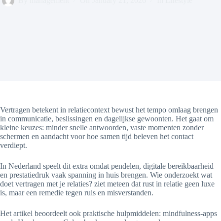
By
management
On
January 21, 2026
In
Lifestyle
Vertragen betekent in relatiecontext bewust het tempo omlaag brengen
in communicatie, beslissingen en dagelijkse gewoonten. Het gaat om
kleine keuzes: minder snelle antwoorden, vaste momenten zonder
schermen en aandacht voor hoe samen tijd beleven het contact
verdiept.
In Nederland speelt dit extra omdat pendelen, digitale bereikbaarheid
en prestatiedruk vaak spanning in huis brengen. Wie onderzoekt wat
doet vertragen met je relaties? ziet meteen dat rust in relatie geen luxe
is, maar een remedie tegen ruis en misverstanden.
Het artikel beoordeelt ook praktische hulpmiddelen: mindfulness-apps