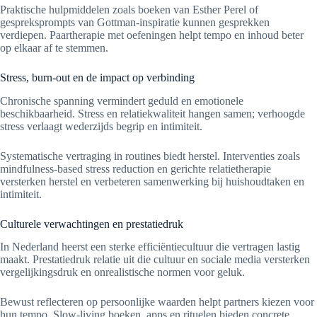
Praktische hulpmiddelen zoals boeken van Esther Perel of
gespreksprompts van Gottman-inspiratie kunnen gesprekken
verdiepen. Paartherapie met oefeningen helpt tempo en inhoud beter
op elkaar af te stemmen.
Stress, burn-out en de impact op verbinding
Chronische spanning vermindert geduld en emotionele
beschikbaarheid. Stress en relatiekwaliteit hangen samen; verhoogde
stress verlaagt wederzijds begrip en intimiteit.
Systematische vertraging in routines biedt herstel. Interventies zoals
mindfulness-based stress reduction en gerichte relatietherapie
versterken herstel en verbeteren samenwerking bij huishoudtaken en
intimiteit.
Culturele verwachtingen en prestatiedruk
In Nederland heerst een sterke efficiëntiecultuur die vertragen lastig
maakt. Prestatiedruk relatie uit die cultuur en sociale media versterken
vergelijkingsdruk en onrealistische normen voor geluk.
Bewust reflecteren op persoonlijke waarden helpt partners kiezen voor
hun tempo. Slow-living boeken, apps en rituelen bieden concrete