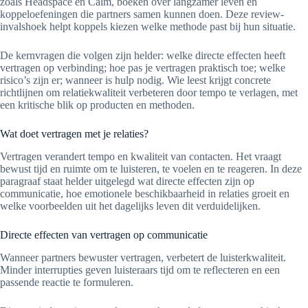
zoals Headspace en Calm, boeken over langzamer leven en
koppeloefeningen die partners samen kunnen doen. Deze review-
invalshoek helpt koppels kiezen welke methode past bij hun situatie.
De kernvragen die volgen zijn helder: welke directe effecten heeft
vertragen op verbinding; hoe pas je vertragen praktisch toe; welke
risico’s zijn er; wanneer is hulp nodig. Wie leest krijgt concrete
richtlijnen om relatiekwaliteit verbeteren door tempo te verlagen, met
een kritische blik op producten en methoden.
Wat doet vertragen met je relaties?
Vertragen verandert tempo en kwaliteit van contacten. Het vraagt
bewust tijd en ruimte om te luisteren, te voelen en te reageren. In deze
paragraaf staat helder uitgelegd wat directe effecten zijn op
communicatie, hoe emotionele beschikbaarheid in relaties groeit en
welke voorbeelden uit het dagelijks leven dit verduidelijken.
Directe effecten van vertragen op communicatie
Wanneer partners bewuster vertragen, verbetert de luisterkwaliteit.
Minder interrupties geven luisteraars tijd om te reflecteren en een
passende reactie te formuleren.