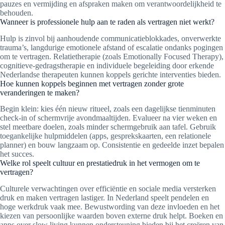
pauzes en vermijding en afspraken maken om verantwoordelijkheid te
behouden.
Wanneer is professionele hulp aan te raden als vertragen niet werkt?
Hulp is zinvol bij aanhoudende communicatieblokkades, onverwerkte
trauma’s, langdurige emotionele afstand of escalatie ondanks pogingen
om te vertragen. Relatietherapie (zoals Emotionally Focused Therapy),
cognitieve-gedragstherapie en individuele begeleiding door erkende
Nederlandse therapeuten kunnen koppels gerichte interventies bieden.
Hoe kunnen koppels beginnen met vertragen zonder grote
veranderingen te maken?
Begin klein: kies één nieuw ritueel, zoals een dagelijkse tienminuten
check-in of schermvrije avondmaaltijden. Evalueer na vier weken en
stel meetbare doelen, zoals minder schermgebruik aan tafel. Gebruik
toegankelijke hulpmiddelen (apps, gesprekskaarten, een relationele
planner) en bouw langzaam op. Consistentie en gedeelde inzet bepalen
het succes.
Welke rol speelt cultuur en prestatiedruk in het vermogen om te
vertragen?
Culturele verwachtingen over efficiëntie en sociale media versterken
druk en maken vertragen lastiger. In Nederland speelt pendelen en
hoge werkdruk vaak mee. Bewustwording van deze invloeden en het
kiezen van persoonlijke waarden boven externe druk helpt. Boeken en
apps over slow living kunnen ondersteuning bieden bij het creëren van