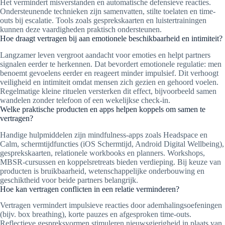
Het vermindert misverstanden en automatische defensieve reacties.
Ondersteunende technieken zijn samenvatten, stilte toelaten en time-
outs bij escalatie. Tools zoals gesprekskaarten en luistertrainingen
kunnen deze vaardigheden praktisch ondersteunen.
Hoe draagt vertragen bij aan emotionele beschikbaarheid en intimiteit?
Langzamer leven vergroot aandacht voor emoties en helpt partners
signalen eerder te herkennen. Dat bevordert emotionele regulatie: men
benoemt gevoelens eerder en reageert minder impulsief. Dit verhoogt
veiligheid en intimiteit omdat mensen zich gezien en gehoord voelen.
Regelmatige kleine rituelen versterken dit effect, bijvoorbeeld samen
wandelen zonder telefoon of een wekelijkse check-in.
Welke praktische producten en apps helpen koppels om samen te
vertragen?
Handige hulpmiddelen zijn mindfulness-apps zoals Headspace en
Calm, schermtijdfuncties (iOS Schermtijd, Android Digital Wellbeing),
gesprekskaarten, relationele workbooks en planners. Workshops,
MBSR-cursussen en koppelsretreats bieden verdieping. Bij keuze van
producten is bruikbaarheid, wetenschappelijke onderbouwing en
geschiktheid voor beide partners belangrijk.
Hoe kan vertragen conflicten in een relatie verminderen?
Vertragen vermindert impulsieve reacties door ademhalingsoefeningen
(bijv. box breathing), korte pauzes en afgesproken time-outs.
Reflectieve gespreksvormen stimuleren nieuwsgierigheid in plaats van