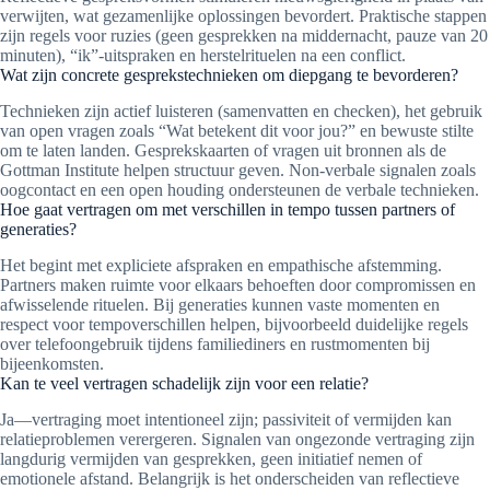
verwijten, wat gezamenlijke oplossingen bevordert. Praktische stappen
zijn regels voor ruzies (geen gesprekken na middernacht, pauze van 20
minuten), “ik”-uitspraken en herstelrituelen na een conflict.
Wat zijn concrete gesprekstechnieken om diepgang te bevorderen?
Technieken zijn actief luisteren (samenvatten en checken), het gebruik
van open vragen zoals “Wat betekent dit voor jou?” en bewuste stilte
om te laten landen. Gesprekskaarten of vragen uit bronnen als de
Gottman Institute helpen structuur geven. Non-verbale signalen zoals
oogcontact en een open houding ondersteunen de verbale technieken.
Hoe gaat vertragen om met verschillen in tempo tussen partners of
generaties?
Het begint met expliciete afspraken en empathische afstemming.
Partners maken ruimte voor elkaars behoeften door compromissen en
afwisselende rituelen. Bij generaties kunnen vaste momenten en
respect voor tempoverschillen helpen, bijvoorbeeld duidelijke regels
over telefoongebruik tijdens familiediners en rustmomenten bij
bijeenkomsten.
Kan te veel vertragen schadelijk zijn voor een relatie?
Ja—vertraging moet intentioneel zijn; passiviteit of vermijden kan
relatieproblemen verergeren. Signalen van ongezonde vertraging zijn
langdurig vermijden van gesprekken, geen initiatief nemen of
emotionele afstand. Belangrijk is het onderscheiden van reflectieve