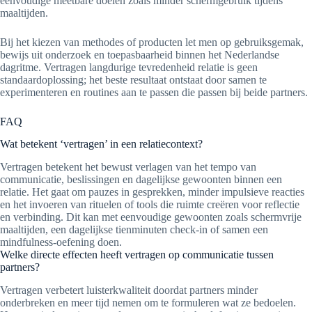
eenvoudige meetbare doelen zoals minder schermgebruik tijdens
maaltijden.
Bij het kiezen van methodes of producten let men op gebruiksgemak,
bewijs uit onderzoek en toepasbaarheid binnen het Nederlandse
dagritme. Vertragen langdurige tevredenheid relatie is geen
standaardoplossing; het beste resultaat ontstaat door samen te
experimenteren en routines aan te passen die passen bij beide partners.
FAQ
Wat betekent ‘vertragen’ in een relatiecontext?
Vertragen betekent het bewust verlagen van het tempo van
communicatie, beslissingen en dagelijkse gewoonten binnen een
relatie. Het gaat om pauzes in gesprekken, minder impulsieve reacties
en het invoeren van rituelen of tools die ruimte creëren voor reflectie
en verbinding. Dit kan met eenvoudige gewoonten zoals schermvrije
maaltijden, een dagelijkse tienminuten check-in of samen een
mindfulness-oefening doen.
Welke directe effecten heeft vertragen op communicatie tussen
partners?
Vertragen verbetert luisterkwaliteit doordat partners minder
onderbreken en meer tijd nemen om te formuleren wat ze bedoelen.