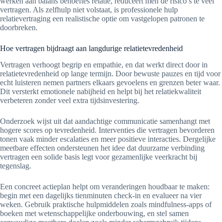
werken aan balans behoeftes relatie, reduceert men de risico’s te veel
vertragen. Als zelfhulp niet volstaat, is professionele hulp
relatievertraging een realistische optie om vastgelopen patronen te
doorbreken.
Hoe vertragen bijdraagt aan langdurige relatietevredenheid
Vertragen verhoogt begrip en empathie, en dat werkt direct door in
relatietevredenheid op lange termijn. Door bewuste pauzes en tijd voor
echt luisteren nemen partners elkaars gevoelens en grenzen beter waar.
Dit versterkt emotionele nabijheid en helpt bij het relatiekwaliteit
verbeteren zonder veel extra tijdsinvestering.
Onderzoek wijst uit dat aandachtige communicatie samenhangt met
hogere scores op tevredenheid. Interventies die vertragen bevorderen
tonen vaak minder escalaties en meer positieve interacties. Dergelijke
meetbare effecten ondersteunen het idee dat duurzame verbinding
vertragen een solide basis legt voor gezamenlijke veerkracht bij
tegenslag.
Een concreet actieplan helpt om veranderingen houdbaar te maken:
begin met een dagelijks tienminuten check-in en evalueer na vier
weken. Gebruik praktische hulpmiddelen zoals mindfulness-apps of
boeken met wetenschappelijke onderbouwing, en stel samen