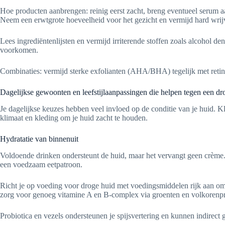
Hoe producten aanbrengen: reinig eerst zacht, breng eventueel serum a
Neem een erwtgrote hoeveelheid voor het gezicht en vermijd hard wrij
Lees ingrediëntenlijsten en vermijd irriterende stoffen zoals alcohol de
voorkomen.
Combinaties: vermijd sterke exfolianten (AHA/BHA) tegelijk met retino
Dagelijkse gewoonten en leefstijlaanpassingen die helpen tegen een dr
Je dagelijkse keuzes hebben veel invloed op de conditie van je huid. Kl
klimaat en kleding om je huid zacht te houden.
Hydratatie van binnenuit
Voldoende drinken ondersteunt de huid, maar het vervangt geen crème.
een voedzaam eetpatroon.
Richt je op voeding voor droge huid met voedingsmiddelen rijk aan ome
zorg voor genoeg vitamine A en B-complex via groenten en volkorenp
Probiotica en vezels ondersteunen je spijsvertering en kunnen indirect