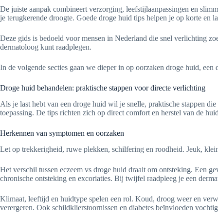
De juiste aanpak combineert verzorging, leefstijlaanpassingen en slim
je terugkerende droogte. Goede droge huid tips helpen je op korte en la
Deze gids is bedoeld voor mensen in Nederland die snel verlichting zoek
dermatoloog kunt raadplegen.
In de volgende secties gaan we dieper in op oorzaken droge huid, een d
Droge huid behandelen: praktische stappen voor directe verlichting
Als je last hebt van een droge huid wil je snelle, praktische stappen
toepassing. De tips richten zich op direct comfort en herstel van de huid
Herkennen van symptomen en oorzaken
Let op trekkerigheid, ruwe plekken, schilfering en roodheid. Jeuk, kle
Het verschil tussen eczeem vs droge huid draait om ontsteking. Een gew
chronische ontsteking en excoriaties. Bij twijfel raadpleeg je een derm
Klimaat, leeftijd en huidtype spelen een rol. Koud, droog weer en ve
verergeren. Ook schildklierstoornissen en diabetes beïnvloeden vochtig