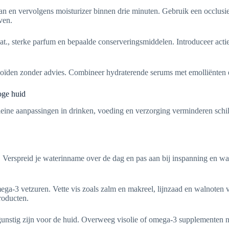
an en vervolgens moisturizer binnen drie minuten. Gebruik een occlusi
ven.
nat., sterke parfum en bepaalde conserveringsmiddelen. Introduceer actie
ïden zonder advies. Combineer hydraterende serums met emolliënten en 
oge huid
eine aanpassingen in drinken, voeding en verzorging verminderen schilfe
 Verspreid je waterinname over de dag en pas aan bij inspanning en w
ga-3 vetzuren. Vette vis zoals zalm en makreel, lijnzaad en walnoten v
roducten.
 gunstig zijn voor de huid. Overweeg visolie of omega-3 supplementen na