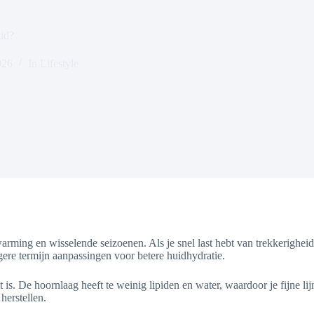
uid?
026
In
Lifestyle
arming en wisselende seizoenen. Als je snel last hebt van trekkerigheid 
re termijn aanpassingen voor betere huidhydratie.
s. De hoornlaag heeft te weinig lipiden en water, waardoor je fijne lijn
herstellen.