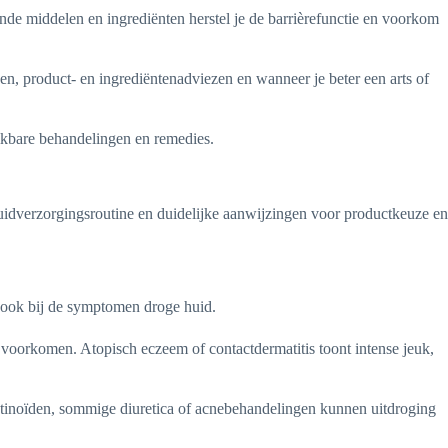
nde middelen en ingrediënten herstel je de barrièrefunctie en voorkom
pen, product- en ingrediëntenadviezen en wanneer je beter een arts of
hikbare behandelingen en remedies.
huidverzorgingsroutine en duidelijke aanwijzingen voor productkeuze en
n ook bij de symptomen droge huid.
 voorkomen. Atopisch eczeem of contactdermatitis toont intense jeuk,
retinoïden, sommige diuretica of acnebehandelingen kunnen uitdroging