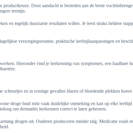
me productkeuze. Door aandacht te besteden aan de beste vochtinbrenge
ngere termijn.
en en tegelijk duurzame resultaten willen. Je leest straks heldere stap
agelijkse verzorgingsroutine, praktische leefstijlaanpassingen en besc
 die werken. Hieronder vind je herkenning van symptomen, een haalbare 
barrière.
ine scheurtjes en in ernstige gevallen blaren of bloedende plekken hore
one droge huid mist vaak duidelijke ontsteking en kan op elke leeftijd
atoloog om dermatitis herkennen correct te laten gebeuren.
rwarming drogen uit. Ouderen produceren minder talg. Medicatie zoals 
heid.