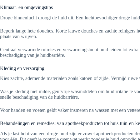
Klimaat- en omgevingstips
Droge binnenlucht droogt de huid uit. Een luchtbevochtiger droge huid
Beperk lange hete douches. Korte lauwe douches en zachte reinigers he
plaats van wrijven.
Centraal verwarmde ruimtes en verwarmingslucht huid leiden tot extr
beschadiging van je huidbarrière.
Kleding en verzorging
Kies zachte, ademende materialen zoals katoen of zijde. Vermijd ruwe wo
Was je kleding met milde, geurvrije wasmiddelen om huidirritatie te
snelle beschadiging van de huidbarrière.
Voor handen en voeten geldt vaker insmeren na wassen met een vettere c
Behandelingen en remedies: van apotheekproducten tot huis-tuin-en-
Als je last hebt van een droge huid zijn er zowel apotheekproducten dr
voor één. Dit geeft je controle over wat werkt zonder je huid onnodig te 