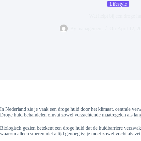
Lifestyle
Wat helpt bij een droge h
By
management
On
April 12, 2
In Nederland zie je vaak een droge huid door het klimaat, centrale verw
Droge huid behandelen omvat zowel verzachtende maatregelen als lange
Biologisch gezien betekent een droge huid dat de huidbarrière verzwakt i
waarom alleen smeren niet altijd genoeg is; je moet zowel vocht als vet 