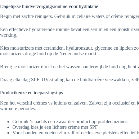
Dagelijkse huidverzorgingsroutine voor hydratatie
Begin met zachte reinigers. Gebruik micellaire waters of crème-reinige
Een effectieve hydraterende routine bevat een serum en een moisturize
werking.
Kies moisturizers met ceramiden, hyaluronzuur, glycerine en lipiden z
moisturizers droge huid op de Nederlandse markt.
Breng je moisturizer direct na het wassen aan terwijl de huid nog lich
Draag elke dag SPF. UV-straling kan de huidbarrière verzwakken, zelfs
Productkeuze en toepassingstips
Ken het verschil crèmes vs lotions en zalven. Zalven zijn occlusief en 
warmere periodes.
Gebruik ‘s nachts een zwaarder product op probleemzones.
Overdag kies je een lichtere crème met SPF.
Voor handen en voeten zijn zalf of occlusieve pleisters effectief b