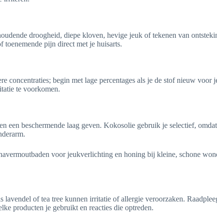
nhoudende droogheid, diepe kloven, hevige jeuk of tekenen van ontsteki
 toenemende pijn direct met je huisarts.
 concentraties; begin met lage percentages als je de stof nieuw voor j
ritatie te voorkomen.
nen een beschermende laag geven. Kokosolie gebruik je selectief, omdat
onderarm.
daal havermoutbaden voor jeukverlichting en honing bij kleine, schone 
oals lavendel of tea tree kunnen irritatie of allergie veroorzaken. Raadpl
ke producten je gebruikt en reacties die optreden.