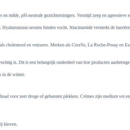
rs en milde, pH-neutrale gezichtsreinigers. Vermijd zeep en agressieve 
r. Hyaluronzuur-serums binden vocht. Niacinamide versterkt de barrièr
oals cholesterol en vetzuren. Merken als CeraVe, La Roche-Posay en Eu
t vochtig is. Dit is een belangrijk onderdeel van hoe producten aanbren
 in de winter.
ideaal voor zeer droge of gebarsten plekken. Crèmes zijn medium vet en 
ij kloven.