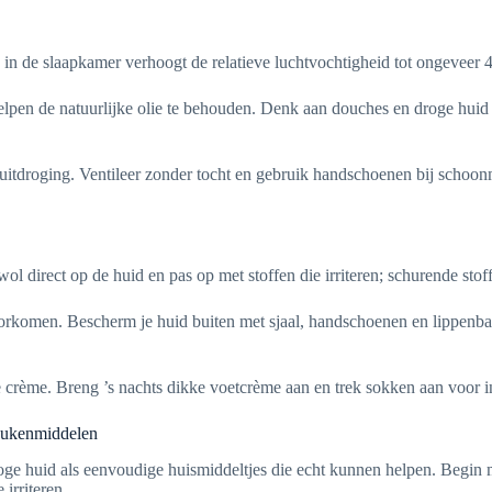
 in de slaapkamer verhoogt de relatieve luchtvochtigheid tot ongeveer
lpen de natuurlijke olie te behouden. Denk aan douches en droge huid 
a uitdroging. Ventileer zonder tocht en gebruik handschoenen bij sch
l direct op de huid en pas op met stoffen die irriteren; schurende stoff
 voorkomen. Bescherm je huid buiten met sjaal, handschoenen en lippe
rème. Breng ’s nachts dikke voetcrème aan en trek sokken aan voor inten
keukenmiddelen
oge huid als eenvoudige huismiddeltjes die echt kunnen helpen. Begin m
irriteren.