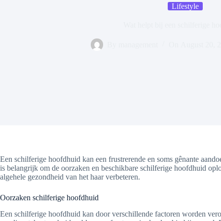
Lifestyle
Wat helpt bij een schilferige h
By
management
On
August 20, 
Een schilferige hoofdhuid kan een frustrerende en soms gênante aandoe
is belangrijk om de oorzaken en beschikbare schilferige hoofdhuid oplo
algehele gezondheid van het haar verbeteren.
Oorzaken schilferige hoofdhuid
Een schilferige hoofdhuid kan door verschillende factoren worden vero