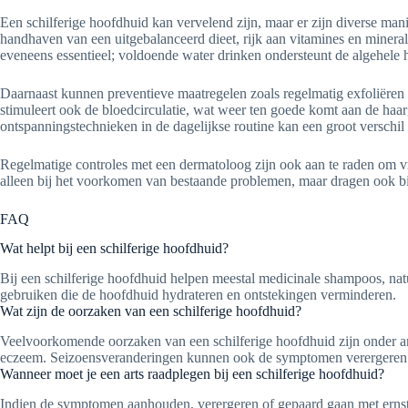
Een schilferige hoofdhuid kan vervelend zijn, maar er zijn diverse ma
handhaven van een uitgebalanceerd dieet, rijk aan vitamines en minera
eveneens essentieel; voldoende water drinken ondersteunt de algehele
Daarnaast kunnen preventieve maatregelen zoals regelmatig exfoliëren 
stimuleert ook de bloedcirculatie, wat weer ten goede komt aan de haar
ontspanningstechnieken in de dagelijkse routine kan een groot verschi
Regelmatige controles met een dermatoloog zijn ook aan te raden om 
alleen bij het voorkomen van bestaande problemen, maar dragen ook bij
FAQ
Wat helpt bij een schilferige hoofdhuid?
Bij een schilferige hoofdhuid helpen meestal medicinale shampoos, natuu
gebruiken die de hoofdhuid hydrateren en ontstekingen verminderen.
Wat zijn de oorzaken van een schilferige hoofdhuid?
Veelvoorkomende oorzaken van een schilferige hoofdhuid zijn onder and
eczeem. Seizoensveranderingen kunnen ook de symptomen verergeren
Wanneer moet je een arts raadplegen bij een schilferige hoofdhuid?
Indien de symptomen aanhouden, verergeren of gepaard gaan met ernstig