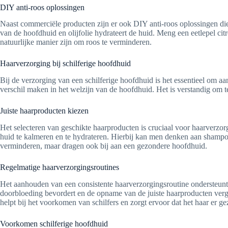
DIY anti-roos oplossingen
Naast commerciële producten zijn er ook DIY anti-roos oplossingen die 
van de hoofdhuid en olijfolie hydrateert de huid. Meng een eetlepel citr
natuurlijke manier zijn om roos te verminderen.
Haarverzorging bij schilferige hoofdhuid
Bij de verzorging van een schilferige hoofdhuid is het essentieel om a
verschil maken in het welzijn van de hoofdhuid. Het is verstandig om te
Juiste haarproducten kiezen
Het selecteren van geschikte haarproducten is cruciaal voor haarverzo
huid te kalmeren en te hydrateren. Hierbij kan men denken aan shampoos 
verminderen, maar dragen ook bij aan een gezondere hoofdhuid.
Regelmatige haarverzorgingsroutines
Het aanhouden van een consistente haarverzorgingsroutine ondersteunt
doorbloeding bevordert en de opname van de juiste haarproducten ver
helpt bij het voorkomen van schilfers en zorgt ervoor dat het haar er gez
Voorkomen schilferige hoofdhuid