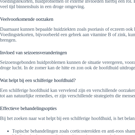
voedingstekorten, huidproblemen of externe invloeden hierbij een rol
veel tijd binnenshuis in een droge omgeving.
Veelvoorkomende oorzaken
Daarnaast kunnen bepaalde huidziekten zoals psoriasis of eczeem ook lei
Voedingstekorten, bijvoorbeeld een gebrek aan vitamine B of zink, ku
brengen.
Invloed van seizoensveranderingen
Seizoensgebonden huidproblemen kunnen de situatie verergeren, vooral 
droge lucht. In de zomer kan de hitte en zon ook de hoofdhuid uitdroge
Wat helpt bij een schilferige hoofdhuid?
Een schilferige hoofdhuid kan vervelend zijn en verschillende oorzake
tot aan natuurlijke remedies, er zijn verschillende strategieën die me
Effectieve behandelingsopties
Bij het zoeken naar wat helpt bij een schilferige hoofdhuid, is het bel
Topische behandelingen zoals corticosteroïden en anti-roos sha