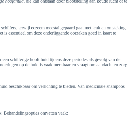
ge hoofdhuid
, die kan ontstaan door blootstelling aan koude lucht of te
 schilfers, terwijl eczeem meestal gepaard gaat met jeuk en ontsteking.
t is essentieel om deze onderliggende oorzaken goed in kaart te
een schilferige hoofdhuid tijdens deze periodes als gevolg van de
eranderingen op de huid is vaak merkbaar en vraagt om aandacht en zorg.
fdhuid beschikbaar om verlichting te bieden. Van medicinale shampoos
aak. Behandelingsopties omvatten vaak: