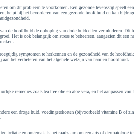
nieren om dit probleem te voorkomen. Een gezonde levensstijl speelt ee
len, helpt bij het bevorderen van een gezonde hoofdhuid en kan bijdrag
 huidgezondheid.
van de hoofdhuid de ophoping van dode huidcellen verminderen. Dit hel
groei. Het is ook belangrijk om stress te beheersen, aangezien dit een
l maken.
vroegtijdig symptomen te herkennen en de gezondheid van de hoofdhuid
 aan het verbeteren van het algehele welzijn van haar en hoofdhuid.
rlijke remedies zoals tea tree olie en aloë vera, en het aanpassen van 
ere een droge huid, voedingstekorten (bijvoorbeeld vitamine B of zink)
.
e irritatie en ongemak, is het raadzaam om een arts of dermatoloog te