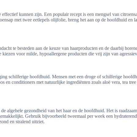
effectief kunnen zijn. Een populair recept is een mengsel van citroensa
oensap met twee eetlepels olijfolie, breng het aan op de hoofdhuid en la
andacht te besteden aan de keuze van haarproducten en de daarbij horen
 kiezen voor milde, hypoallergene producten die vrij zijn van agressiev
rging schilferige hoofdhuid. Mensen met een droge of schilferige hoof
en conditioners met natuurlijke ingrediënten zoals aloë vera, tea tree o
 de algehele gezondheid van het haar en de hoofdhuid. Het is raadzaam
gemakkelijkt. Gebruik bijvoorbeeld tweemaal per week een hydraterend
ond en stralend uitziet.