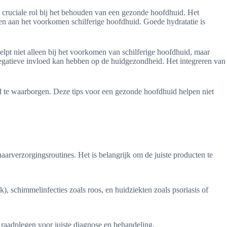
n cruciale rol bij het behouden van een gezonde hoofdhuid. Het
en aan het voorkomen schilferige hoofdhuid. Goede hydratatie is
pt niet alleen bij het voorkomen van schilferige hoofdhuid, maar
 negatieve invloed kan hebben op de huidgezondheid. Het integreren van
 te waarborgen. Deze tips voor een gezonde hoofdhuid helpen niet
haarverzorgingsroutines. Het is belangrijk om de juiste producten te
, schimmelinfecties zoals roos, en huidziekten zoals psoriasis of
 raadplegen voor juiste diagnose en behandeling.