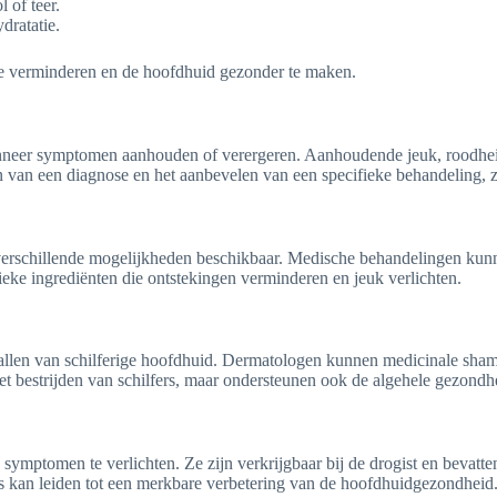
 of teer.
dratatie.
e verminderen en de hoofdhuid gezonder te maken.
wanneer symptomen aanhouden of verergeren. Aanhoudende jeuk, roodheid
llen van een diagnose en het aanbevelen van een specifieke behandeling,
 verschillende mogelijkheden beschikbaar. Medische behandelingen kunne
ieke ingrediënten die ontstekingen verminderen en jeuk verlichten.
len van schilferige hoofdhuid. Dermatologen kunnen medicinale shampoo
 het bestrijden van schilfers, maar ondersteunen ook de algehele gezond
ymptomen te verlichten. Ze zijn verkrijgbaar bij de drogist en bevatten
s kan leiden tot een merkbare verbetering van de hoofdhuidgezondheid