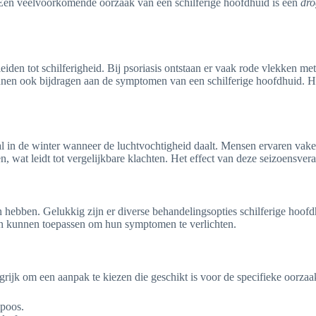
. Een veelvoorkomende oorzaak van een schilferige hoofdhuid is een
dro
den tot schilferigheid. Bij psoriasis ontstaan er vaak rode vlekken met
nnen ook bijdragen aan de symptomen van een schilferige hoofdhuid. He
in de winter wanneer de luchtvochtigheid daalt. Mensen ervaren vaker 
n, wat leidt tot vergelijkbare klachten. Het effect van deze seizoensv
n hebben. Gelukkig zijn er diverse behandelingsopties schilferige hoo
nsen kunnen toepassen om hun symptomen te verlichten.
angrijk om een aanpak te kiezen die geschikt is voor de specifieke oorz
mpoos.