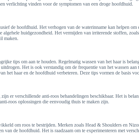
men verlichting vinden voor de symptomen van een droge hoofdhuid.
nclusief de hoofdhuid. Het verhogen van de waterinname kan helpen om 
n de algehele huidgezondheid. Het vermijden van irriterende stoffen, zoal
il maken.
ngrijke tips om aan te houden. Regelmatig wassen van het haar is belan
itdrogen. Het is ook verstandig om de frequentie van het wassen aan t
g van het haar en de hoofdhuid verbeteren. Deze tips vormen de basis v
zijn er verschillende anti-roos behandelingen beschikbaar. Het is belang
nti-roos oplossingen die eenvoudig thuis te maken zijn.
ntwikkeld om roos te bestrijden. Merken zoals Head & Shoulders en Nizo
eren van de hoofdhuid. Het is raadzaam om te experimenteren met versch