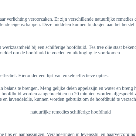
r verlichting veroorzaken. Er zijn verschillende natuurlijke remedies d
 helende eigenschappen. Deze middelen kunnen bijdragen aan het herstel
un werkzaamheid bij een schilferige hoofdhuid. Tea tree olie staat bek
end middel om de hoofdhuid te voeden en uitdroging te voorkomen.
ffectief. Hieronder een lijst van enkele effectieve opties:
 balans te brengen. Meng gelijke delen appelazijn en water en breng 
 hoofdhuid worden aangebracht en na 20 minuten worden afgespoeld vo
lie en lavendelolie, kunnen worden gebruikt om de hoofdhuid te verzach
 tips en aanpassingen. Veranderingen in levensstijl en haarverzorging 