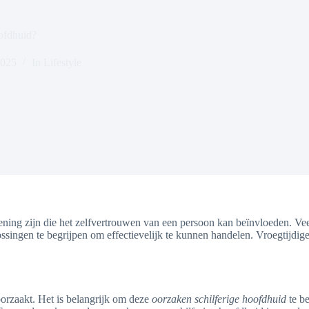
oofdhuid?
2025
In
Lifestyle
ning zijn die het zelfvertrouwen van een persoon kan beïnvloeden. Veel
ssingen te begrijpen om effectievelijk te kunnen handelen. Vroegtijdige
orzaakt. Het is belangrijk om deze
oorzaken schilferige hoofdhuid
te be