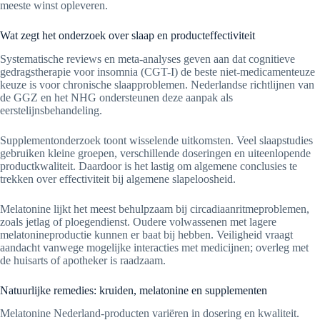
meeste winst opleveren.
Wat zegt het onderzoek over slaap en producteffectiviteit
Systematische reviews en meta-analyses geven aan dat cognitieve
gedragstherapie voor insomnia (CGT-I) de beste niet-medicamenteuze
keuze is voor chronische slaapproblemen. Nederlandse richtlijnen van
de GGZ en het NHG ondersteunen deze aanpak als
eerstelijnsbehandeling.
Supplementonderzoek toont wisselende uitkomsten. Veel slaapstudies
gebruiken kleine groepen, verschillende doseringen en uiteenlopende
productkwaliteit. Daardoor is het lastig om algemene conclusies te
trekken over effectiviteit bij algemene slapeloosheid.
Melatonine lijkt het meest behulpzaam bij circadiaanritmeproblemen,
zoals jetlag of ploegendienst. Oudere volwassenen met lagere
melatonineproductie kunnen er baat bij hebben. Veiligheid vraagt
aandacht vanwege mogelijke interacties met medicijnen; overleg met
de huisarts of apotheker is raadzaam.
Natuurlijke remedies: kruiden, melatonine en supplementen
Melatonine Nederland-producten variëren in dosering en kwaliteit.