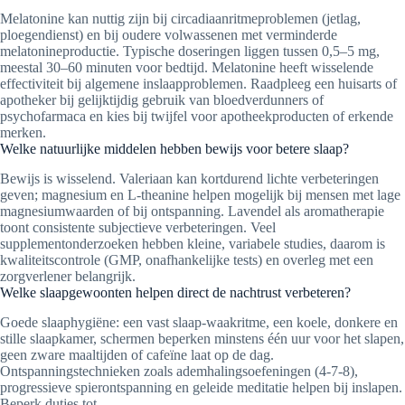
Melatonine kan nuttig zijn bij circadiaanritmeproblemen (jetlag,
ploegendienst) en bij oudere volwassenen met verminderde
melatonineproductie. Typische doseringen liggen tussen 0,5–5 mg,
meestal 30–60 minuten voor bedtijd. Melatonine heeft wisselende
effectiviteit bij algemene inslaapproblemen. Raadpleeg een huisarts of
apotheker bij gelijktijdig gebruik van bloedverdunners of
psychofarmaca en kies bij twijfel voor apotheekproducten of erkende
merken.
Welke natuurlijke middelen hebben bewijs voor betere slaap?
Bewijs is wisselend. Valeriaan kan kortdurend lichte verbeteringen
geven; magnesium en L-theanine helpen mogelijk bij mensen met lage
magnesiumwaarden of bij ontspanning. Lavendel als aromatherapie
toont consistente subjectieve verbeteringen. Veel
supplementonderzoeken hebben kleine, variabele studies, daarom is
kwaliteitscontrole (GMP, onafhankelijke tests) en overleg met een
zorgverlener belangrijk.
Welke slaapgewoonten helpen direct de nachtrust verbeteren?
Goede slaaphygiëne: een vast slaap-waakritme, een koele, donkere en
stille slaapkamer, schermen beperken minstens één uur voor het slapen,
geen zware maaltijden of cafeïne laat op de dag.
Ontspanningstechnieken zoals ademhalingsoefeningen (4-7-8),
progressieve spierontspanning en geleide meditatie helpen bij inslapen.
Beperk dutjes tot