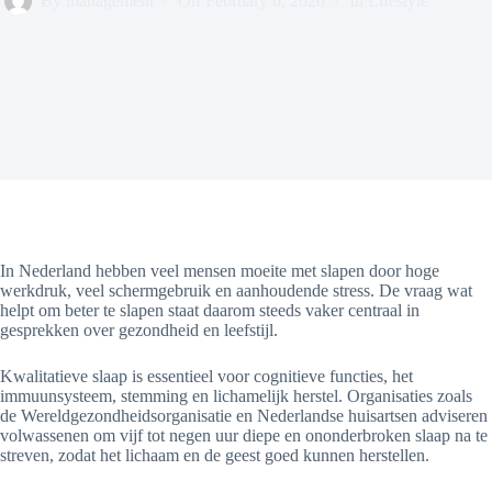
By
management
On
February 6, 2026
In
Lifestyle
In Nederland hebben veel mensen moeite met slapen door hoge
werkdruk, veel schermgebruik en aanhoudende stress. De vraag wat
helpt om beter te slapen staat daarom steeds vaker centraal in
gesprekken over gezondheid en leefstijl.
Kwalitatieve slaap is essentieel voor cognitieve functies, het
immuunsysteem, stemming en lichamelijk herstel. Organisaties zoals
de Wereldgezondheidsorganisatie en Nederlandse huisartsen adviseren
volwassenen om vijf tot negen uur diepe en ononderbroken slaap na te
streven, zodat het lichaam en de geest goed kunnen herstellen.