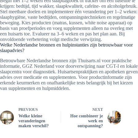
Begin met 1–2 weken een slaapdagboek of tracker om een baseline te
krijgen: bedtijd, tijd wakker, slaapkwaliteit, cafeïne- en alcoholgebruik.
Stel meetbare doelen en implementeer één verandering per 1–2 weken:
slaaphygiëne, vaste bedtijden, ontspanningstechnieken en regelmatige
beweging. Kies producten (matras, kussen, white noise apparaat) op
basis van proefperiodes en voeg supplementen alleen na overleg met
een huisarts toe. Evalueer na 3–6 weken en pas het plan aan. Bij
onvoldoende verbetering volgt medische verwijzing.
Welke Nederlandse bronnen en hulpinstanties zijn betrouwbaar voor
slaapadvies?
Betrouwbare Nederlandse bronnen zijn Thuisarts.nl voor praktische
informatie, GGZ Nederland voor doorverwijzing naar CGT-I en lokale
slaapcentra voor diagnostiek. Huisartsenpraktijken en apotheken geven
advies over medicatie en supplementen. Voor productinformatie zijn
erkende keurmerken en onafhankelijke tests belangrijk bij het kiezen
van supplementen en hulpmiddelen.
PREVIOUS
NEXT
Welke kleine
Hoe combineer je
veranderingen
werk en
maken verschil?
ontspanning?