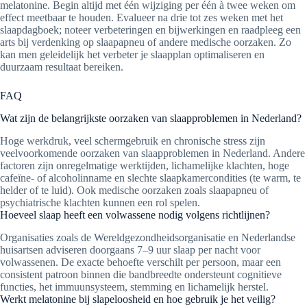
melatonine. Begin altijd met één wijziging per één à twee weken om
effect meetbaar te houden. Evalueer na drie tot zes weken met het
slaapdagboek; noteer verbeteringen en bijwerkingen en raadpleeg een
arts bij verdenking op slaapapneu of andere medische oorzaken. Zo
kan men geleidelijk het verbeter je slaapplan optimaliseren en
duurzaam resultaat bereiken.
FAQ
Wat zijn de belangrijkste oorzaken van slaapproblemen in Nederland?
Hoge werkdruk, veel schermgebruik en chronische stress zijn
veelvoorkomende oorzaken van slaapproblemen in Nederland. Andere
factoren zijn onregelmatige werktijden, lichamelijke klachten, hoge
cafeïne- of alcoholinname en slechte slaapkamercondities (te warm, te
helder of te luid). Ook medische oorzaken zoals slaapapneu of
psychiatrische klachten kunnen een rol spelen.
Hoeveel slaap heeft een volwassene nodig volgens richtlijnen?
Organisaties zoals de Wereldgezondheidsorganisatie en Nederlandse
huisartsen adviseren doorgaans 7–9 uur slaap per nacht voor
volwassenen. De exacte behoefte verschilt per persoon, maar een
consistent patroon binnen die bandbreedte ondersteunt cognitieve
functies, het immuunsysteem, stemming en lichamelijk herstel.
Werkt melatonine bij slapeloosheid en hoe gebruik je het veilig?