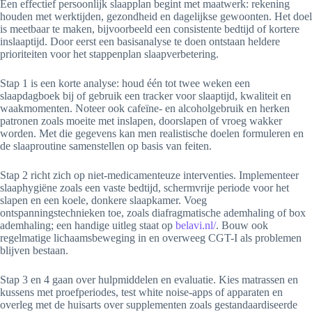
Een effectief persoonlijk slaapplan begint met maatwerk: rekening
houden met werktijden, gezondheid en dagelijkse gewoonten. Het doel
is meetbaar te maken, bijvoorbeeld een consistente bedtijd of kortere
inslaaptijd. Door eerst een basisanalyse te doen ontstaan heldere
prioriteiten voor het stappenplan slaapverbetering.
Stap 1 is een korte analyse: houd één tot twee weken een
slaapdagboek bij of gebruik een tracker voor slaaptijd, kwaliteit en
waakmomenten. Noteer ook cafeïne- en alcoholgebruik en herken
patronen zoals moeite met inslapen, doorslapen of vroeg wakker
worden. Met die gegevens kan men realistische doelen formuleren en
de slaaproutine samenstellen op basis van feiten.
Stap 2 richt zich op niet-medicamenteuze interventies. Implementeer
slaaphygiëne zoals een vaste bedtijd, schermvrije periode voor het
slapen en een koele, donkere slaapkamer. Voeg
ontspanningstechnieken toe, zoals diafragmatische ademhaling of box
ademhaling; een handige uitleg staat op
belavi.nl/
. Bouw ook
regelmatige lichaamsbeweging in en overweeg CGT-I als problemen
blijven bestaan.
Stap 3 en 4 gaan over hulpmiddelen en evaluatie. Kies matrassen en
kussens met proefperiodes, test white noise-apps of apparaten en
overleg met de huisarts over supplementen zoals gestandaardiseerde