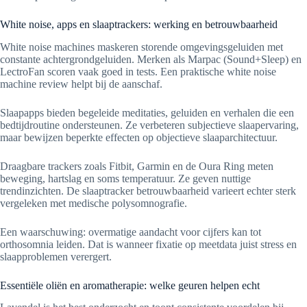
White noise, apps en slaaptrackers: werking en betrouwbaarheid
White noise machines maskeren storende omgevingsgeluiden met
constante achtergrondgeluiden. Merken als Marpac (Sound+Sleep) en
LectroFan scoren vaak goed in tests. Een praktische white noise
machine review helpt bij de aanschaf.
Slaapapps bieden begeleide meditaties, geluiden en verhalen die een
bedtijdroutine ondersteunen. Ze verbeteren subjectieve slaapervaring,
maar bewijzen beperkte effecten op objectieve slaaparchitectuur.
Draagbare trackers zoals Fitbit, Garmin en de Oura Ring meten
beweging, hartslag en soms temperatuur. Ze geven nuttige
trendinzichten. De slaaptracker betrouwbaarheid varieert echter sterk
vergeleken met medische polysomnografie.
Een waarschuwing: overmatige aandacht voor cijfers kan tot
orthosomnia leiden. Dat is wanneer fixatie op meetdata juist stress en
slaapproblemen verergert.
Essentiële oliën en aromatherapie: welke geuren helpen echt