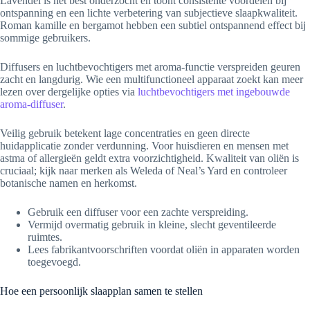
Lavendel is het best onderzocht en toont consistente voordelen bij
ontspanning en een lichte verbetering van subjectieve slaapkwaliteit.
Roman kamille en bergamot hebben een subtiel ontspannend effect bij
sommige gebruikers.
Diffusers en luchtbevochtigers met aroma-functie verspreiden geuren
zacht en langdurig. Wie een multifunctioneel apparaat zoekt kan meer
lezen over dergelijke opties via
luchtbevochtigers met ingebouwde
aroma-diffuser
.
Veilig gebruik betekent lage concentraties en geen directe
huidapplicatie zonder verdunning. Voor huisdieren en mensen met
astma of allergieën geldt extra voorzichtigheid. Kwaliteit van oliën is
cruciaal; kijk naar merken als Weleda of Neal’s Yard en controleer
botanische namen en herkomst.
Gebruik een diffuser voor een zachte verspreiding.
Vermijd overmatig gebruik in kleine, slecht geventileerde
ruimtes.
Lees fabrikantvoorschriften voordat oliën in apparaten worden
toegevoegd.
Hoe een persoonlijk slaapplan samen te stellen