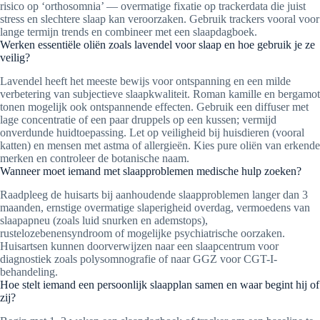
risico op ‘orthosomnia’ — overmatige fixatie op trackerdata die juist
stress en slechtere slaap kan veroorzaken. Gebruik trackers vooral voor
lange termijn trends en combineer met een slaapdagboek.
Werken essentiële oliën zoals lavendel voor slaap en hoe gebruik je ze
veilig?
Lavendel heeft het meeste bewijs voor ontspanning en een milde
verbetering van subjectieve slaapkwaliteit. Roman kamille en bergamot
tonen mogelijk ook ontspannende effecten. Gebruik een diffuser met
lage concentratie of een paar druppels op een kussen; vermijd
onverdunde huidtoepassing. Let op veiligheid bij huisdieren (vooral
katten) en mensen met astma of allergieën. Kies pure oliën van erkende
merken en controleer de botanische naam.
Wanneer moet iemand met slaapproblemen medische hulp zoeken?
Raadpleeg de huisarts bij aanhoudende slaapproblemen langer dan 3
maanden, ernstige overmatige slaperigheid overdag, vermoedens van
slaapapneu (zoals luid snurken en ademstops),
rustelozebenensyndroom of mogelijke psychiatrische oorzaken.
Huisartsen kunnen doorverwijzen naar een slaapcentrum voor
diagnostiek zoals polysomnografie of naar GGZ voor CGT-I-
behandeling.
Hoe stelt iemand een persoonlijk slaapplan samen en waar begint hij of
zij?