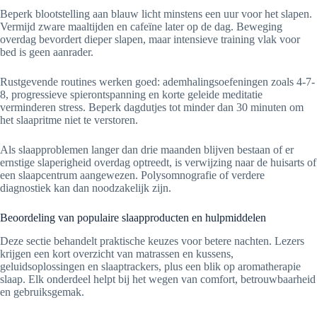
Beperk blootstelling aan blauw licht minstens een uur voor het slapen.
Vermijd zware maaltijden en cafeïne later op de dag. Beweging
overdag bevordert dieper slapen, maar intensieve training vlak voor
bed is geen aanrader.
Rustgevende routines werken goed: ademhalingsoefeningen zoals 4-7-
8, progressieve spierontspanning en korte geleide meditatie
verminderen stress. Beperk dagdutjes tot minder dan 30 minuten om
het slaapritme niet te verstoren.
Als slaapproblemen langer dan drie maanden blijven bestaan of er
ernstige slaperigheid overdag optreedt, is verwijzing naar de huisarts of
een slaapcentrum aangewezen. Polysomnografie of verdere
diagnostiek kan dan noodzakelijk zijn.
Beoordeling van populaire slaapproducten en hulpmiddelen
Deze sectie behandelt praktische keuzes voor betere nachten. Lezers
krijgen een kort overzicht van matrassen en kussens,
geluidsoplossingen en slaaptrackers, plus een blik op aromatherapie
slaap. Elk onderdeel helpt bij het wegen van comfort, betrouwbaarheid
en gebruiksgemak.