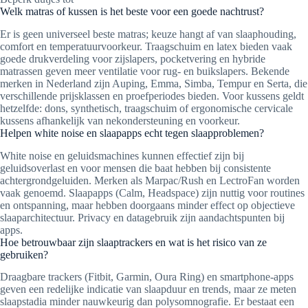
Welk matras of kussen is het beste voor een goede nachtrust?
Er is geen universeel beste matras; keuze hangt af van slaaphouding,
comfort en temperatuurvoorkeur. Traagschuim en latex bieden vaak
goede drukverdeling voor zijslapers, pocketvering en hybride
matrassen geven meer ventilatie voor rug- en buikslapers. Bekende
merken in Nederland zijn Auping, Emma, Simba, Tempur en Serta, die
verschillende prijsklassen en proefperiodes bieden. Voor kussens geldt
hetzelfde: dons, synthetisch, traagschuim of ergonomische cervicale
kussens afhankelijk van nekondersteuning en voorkeur.
Helpen white noise en slaapapps echt tegen slaapproblemen?
White noise en geluidsmachines kunnen effectief zijn bij
geluidsoverlast en voor mensen die baat hebben bij consistente
achtergrondgeluiden. Merken als Marpac/Rush en LectroFan worden
vaak genoemd. Slaapapps (Calm, Headspace) zijn nuttig voor routines
en ontspanning, maar hebben doorgaans minder effect op objectieve
slaaparchitectuur. Privacy en datagebruik zijn aandachtspunten bij
apps.
Hoe betrouwbaar zijn slaaptrackers en wat is het risico van ze
gebruiken?
Draagbare trackers (Fitbit, Garmin, Oura Ring) en smartphone-apps
geven een redelijke indicatie van slaapduur en trends, maar ze meten
slaapstadia minder nauwkeurig dan polysomnografie. Er bestaat een