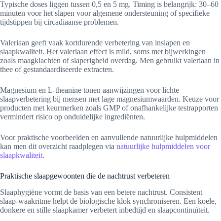
Typische doses liggen tussen 0,5 en 5 mg. Timing is belangrijk: 30–60
minuten voor het slapen voor algemene ondersteuning of specifieke
tijdstippen bij circadiaanse problemen.
Valeriaan geeft vaak kortdurende verbetering van inslapen en
slaapkwaliteit. Het valeriaan effect is mild, soms met bijwerkingen
zoals maagklachten of slaperigheid overdag. Men gebruikt valeriaan in
thee of gestandaardiseerde extracten.
Magnesium en L-theanine tonen aanwijzingen voor lichte
slaapverbetering bij mensen met lage magnesiumwaarden. Keuze voor
producten met keurmerken zoals GMP of onafhankelijke testrapporten
vermindert risico op onduidelijke ingrediënten.
Voor praktische voorbeelden en aanvullende natuurlijke hulpmiddelen
kan men dit overzicht raadplegen via
natuurlijke hulpmiddelen voor
slaapkwaliteit
.
Praktische slaapgewoonten die de nachtrust verbeteren
Slaaphygiëne vormt de basis van een betere nachtrust. Consistent
slaap-waakritme helpt de biologische klok synchroniseren. Een koele,
donkere en stille slaapkamer verbetert inbedtijd en slaapcontinuïteit.