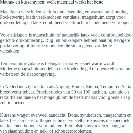
Matras- en kussentypen: welk materiaal werkt het beste
Materialen verschillen sterk in ondersteuning en warmtehuishouding.
Pocketvering biedt veerkracht en ventilatie, traagschuim zorgt voor
drukverdeling en latex combineert veerkracht met ademend vermogen.
Voor zijslapers is traagschuim of natuurlijk latex vaak comfortabel door
gerichte drukontlasting. Rug- en buikslapers hebben baat bij stevigere
pocketvering of hybride modellen die steun geven zonder te
verzakken.
Temperatuurregulatie is belangrijk voor wie snel warm wordt.
Moderne traagschuimmodellen met koelende gel of open-cell structuur
verbeteren de slaapomgeving.
In Nederland zijn merken als Auping, Emma, Simba, Tempur en Serta
breed verkrijgbaar. Proefperiodes van 30 tot 100 nachten, garantie en
retourbeleid maken het mogelijk om de beste matras voor goede slaap
zelf te toetsen.
Kussens vragen evenveel aandacht. Dons, synthetisch, traagschuim en
latex bestaan naast orthopedische en verstelbare kussens die specifiek
nekklachten kunnen verminderen. Een juiste kussen keuze hangt af
van slaaphouding en nek- of schouderproblemen.