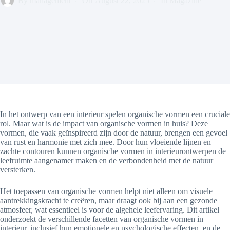
By
management
On
August 22, 2025
In
Magazine
In het ontwerp van een interieur spelen organische vormen een cruciale
rol. Maar wat is de impact van organische vormen in huis? Deze
vormen, die vaak geïnspireerd zijn door de natuur, brengen een gevoel
van rust en harmonie met zich mee. Door hun vloeiende lijnen en
zachte contouren kunnen organische vormen in interieurontwerpen de
leefruimte aangenamer maken en de verbondenheid met de natuur
versterken.
Het toepassen van organische vormen helpt niet alleen om visuele
aantrekkingskracht te creëren, maar draagt ook bij aan een gezonde
atmosfeer, wat essentieel is voor de algehele leefervaring. Dit artikel
onderzoekt de verschillende facetten van organische vormen in
interieur, inclusief hun emotionele en psychologische effecten, en de