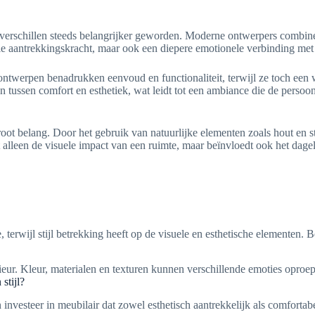
jl verschillen steeds belangrijker geworden. Moderne ontwerpers combi
uele aantrekkingskracht, maar ook een diepere emotionele verbinding me
 ontwerpen benadrukken eenvoud en functionaliteit, terwijl ze toch ee
den tussen comfort en esthetiek, wat leidt tot een ambiance die de perso
oot belang. Door het gebruik van natuurlijke elementen zoals hout en s
et alleen de visuele impact van een ruimte, maar beïnvloedt ook het d
 terwijl stijl betrekking heeft op de visuele en esthetische elementen. 
terieur. Kleur, materialen en texturen kunnen verschillende emoties oproe
stijl?
n investeer in meubilair dat zowel esthetisch aantrekkelijk als comforta