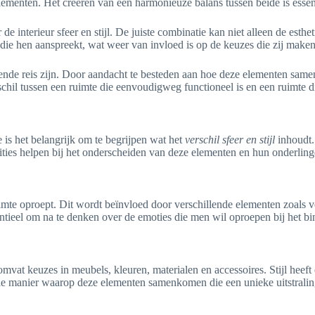
e elementen. Het creëren van een harmonieuze balans tussen beide is essen
de interieur sfeer en stijl. De juiste combinatie kan niet alleen de est
ie hen aanspreekt, wat weer van invloed is op de keuzes die zij maken
rende reis zijn. Door aandacht te besteden aan hoe deze elementen same
hil tussen een ruimte die eenvoudigweg functioneel is en een ruimte die
 is het belangrijk om te begrijpen wat het
verschil sfeer en stijl
inhoudt.
ies helpen bij het onderscheiden van deze elementen en hun onderlinge
uimte oproept. Dit wordt beïnvloed door verschillende elementen zoals ve
ssentieel om na te denken over de emoties die men wil oproepen bij het 
mvat keuzes in meubels, kleuren, materialen en accessoires. Stijl heeft
 de manier waarop deze elementen samenkomen die een unieke uitstralin