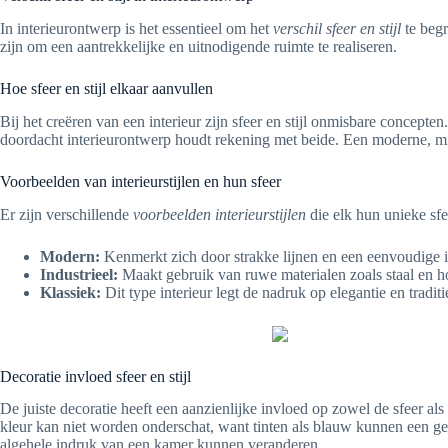
In interieurontwerp is het essentieel om het
verschil sfeer en stijl
te begr
zijn om een aantrekkelijke en uitnodigende ruimte te realiseren.
Hoe sfeer en stijl elkaar aanvullen
Bij het creëren van een interieur zijn sfeer en stijl onmisbare concepte
doordacht interieurontwerp houdt rekening met beide. Een moderne, minim
Voorbeelden van interieurstijlen en hun sfeer
Er zijn verschillende
voorbeelden interieurstijlen
die elk hun unieke sfe
Modern:
Kenmerkt zich door strakke lijnen en een eenvoudige i
Industrieel:
Maakt gebruik van ruwe materialen zoals staal en hou
Klassiek:
Dit type interieur legt de nadruk op elegantie en traditie
Decoratie invloed sfeer en stijl
De juiste decoratie heeft een aanzienlijke invloed op zowel de sfeer als 
kleur kan niet worden onderschat, want tinten als blauw kunnen een gevo
algehele indruk van een kamer kunnen veranderen.