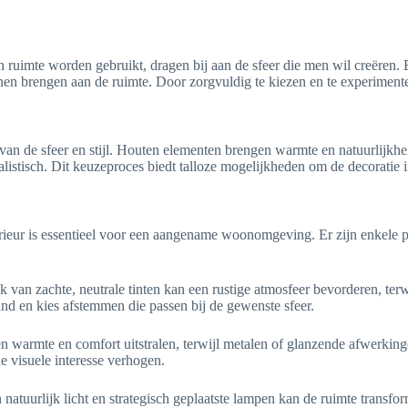
en ruimte worden gebruikt, dragen bij aan de sfeer die men wil creëren.
nnen brengen aan de ruimte. Door zorgvuldig te kiezen en te experimente
 van de sfeer en stijl. Houten elementen brengen warmte en natuurlijkhe
istisch. Dit keuzeproces biedt talloze mogelijkheden om de decoratie inv
erieur is essentieel voor een aangename woonomgeving. Er zijn enkele pra
uik van zachte, neutrale tinten kan een rustige atmosfeer bevorderen, ter
 en kies afstemmen die passen bij de gewenste sfeer.
 warmte en comfort uitstralen, terwijl metalen of glanzende afwerkingen
 visuele interesse verhogen.
n natuurlijk licht en strategisch geplaatste lampen kan de ruimte tran