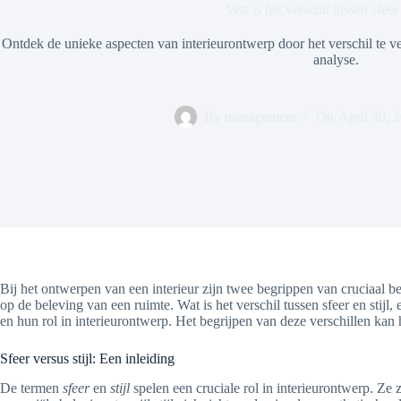
Wat is het verschil tussen sfeer 
Ontdek de unieke aspecten van interieurontwerp door het verschil te ve
analyse.
By
management
On
April 30, 
Bij het ontwerpen van een interieur zijn twee begrippen van cruciaal b
op de beleving van een ruimte. Wat is het verschil tussen sfeer en stij
en hun rol in interieurontwerp. Het begrijpen van deze verschillen ka
Sfeer versus stijl: Een inleiding
De termen
sfeer
en
stijl
spelen een cruciale rol in interieurontwerp. Ze