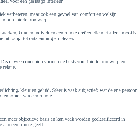
tieel voor een geslaagd interieur.
hetiek verbeteren, maar ook een gevoel van comfort en welzijn
 in hun interieurontwerp.
nwerken, kunnen individuen een ruimte creëren die niet alleen mooi is,
 uitnodigt tot ontspanning en plezier.
 Deze twee concepten vormen de basis voor interieurontwerp en
 relatie.
rlichting, kleur en geluid. Sfeer is vaak subjectief; wat de ene persoon
binnenkomen van een ruimte.
 een meer objectieve basis en kan vaak worden geclassificeerd in
g aan een ruimte geeft.