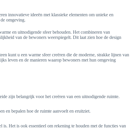
neren innovatieve ideeën met klassieke elementen om unieke en
t de omgeving.
n warme en uitnodigende sfeer behouden. Het combineren van
onlijkheid van de bewoners weerspiegelt. Dit laat zien hoe de design
teen kunt u een warme sfeer creëren die de moderne, strakke lijnen van
agelijks leven en de manieren waarop bewoners met hun omgeving
Beide zijn belangrijk voor het creëren van een uitnodigende ruimte.
pen en bepalen hoe de ruimte aanvoelt en eruitziet.
bel is. Het is ook essentieel om rekening te houden met de functies van