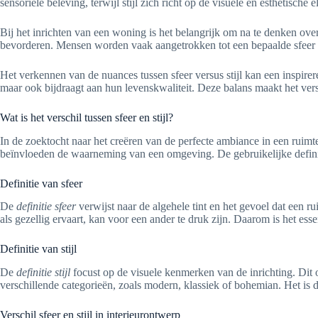
sensoriële beleving, terwijl stijl zich richt op de visuele en esthetisch
Bij het inrichten van een woning is het belangrijk om na te denken over 
bevorderen. Mensen worden vaak aangetrokken tot een bepaalde sfeer d
Het verkennen van de nuances tussen sfeer versus stijl kan een inspire
maar ook bijdraagt aan hun levenskwaliteit. Deze balans maakt het versc
Wat is het verschil tussen sfeer en stijl?
In de zoektocht naar het creëren van de perfecte ambiance in een ruimte
beïnvloeden de waarneming van een omgeving. De gebruikelijke definit
Definitie van sfeer
De
definitie sfeer
verwijst naar de algehele tint en het gevoel dat een r
als gezellig ervaart, kan voor een ander te druk zijn. Daarom is het e
Definitie van stijl
De
definitie stijl
focust op de visuele kenmerken van de inrichting. Dit o
verschillende categorieën, zoals modern, klassiek of bohemian. Het is
Verschil sfeer en stijl in interieurontwerp