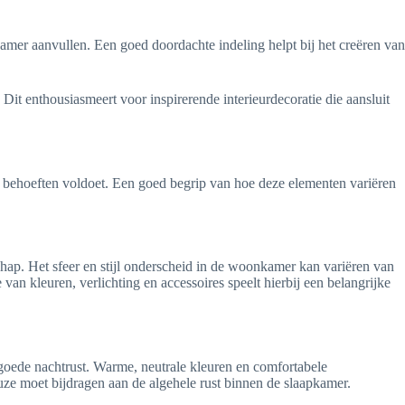
 kamer aanvullen. Een goed doordachte indeling helpt bij het creëren van
 Dit enthousiasmeert voor inspirerende interieurdecoratie die aansluit
ers behoeften voldoet. Een goed begrip van hoe deze elementen variëren
ap. Het sfeer en stijl onderscheid in de woonkamer kan variëren van
an kleuren, verlichting en accessoires speelt hierbij een belangrijke
n goede nachtrust. Warme, neutrale kleuren en comfortabele
euze moet bijdragen aan de algehele rust binnen de slaapkamer.