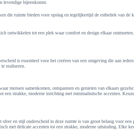
en levendige bijeenkomst.
kken die ruimte bieden voor opslag en tegelijkertijd de esthetiek van de
e zich ontwikkelen tot een plek waar comfort en design elkaar ontmoeten.
 onderscheid is essentieel voor het creëren van een omgeving die aan ied
e realiseren.
 waar mensen samenkomen, ontspannen en genieten van elkaars gezelsch
ot een strakke, moderne inrichting met minimalistische accenten. Keuze v
t sfeer en stijl onderscheid in deze ruimte is van groot belang voor ee
isch met delicate accenten tot een strakke, moderne uitstraling. Elke k