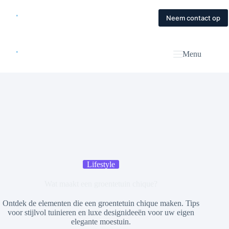
Skip
to
Home
Diensten
Magazine
Contact
Neem contact op
content
Menu
Lifestyle
Wat maakt een groentetuin chique?
Ontdek de elementen die een groentetuin chique maken. Tips
voor stijlvol tuinieren en luxe designideeën voor uw eigen
elegante moestuin.