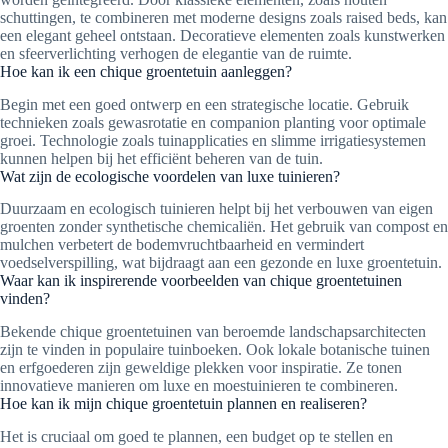
schuttingen, te combineren met moderne designs zoals raised beds, kan
een elegant geheel ontstaan. Decoratieve elementen zoals kunstwerken
en sfeerverlichting verhogen de elegantie van de ruimte.
Hoe kan ik een chique groentetuin aanleggen?
Begin met een goed ontwerp en een strategische locatie. Gebruik
technieken zoals gewasrotatie en companion planting voor optimale
groei. Technologie zoals tuinapplicaties en slimme irrigatiesystemen
kunnen helpen bij het efficiënt beheren van de tuin.
Wat zijn de ecologische voordelen van luxe tuinieren?
Duurzaam en ecologisch tuinieren helpt bij het verbouwen van eigen
groenten zonder synthetische chemicaliën. Het gebruik van compost en
mulchen verbetert de bodemvruchtbaarheid en vermindert
voedselverspilling, wat bijdraagt aan een gezonde en luxe groentetuin.
Waar kan ik inspirerende voorbeelden van chique groentetuinen
vinden?
Bekende chique groentetuinen van beroemde landschapsarchitecten
zijn te vinden in populaire tuinboeken. Ook lokale botanische tuinen
en erfgoederen zijn geweldige plekken voor inspiratie. Ze tonen
innovatieve manieren om luxe en moestuinieren te combineren.
Hoe kan ik mijn chique groentetuin plannen en realiseren?
Het is cruciaal om goed te plannen, een budget op te stellen en