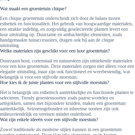
Wat maakt een groentetuin chique?
Een chique groentetuin onderscheidt zich door de balans tussen
esthetiek en functionaliteit. Het gebruik van hoogwaardige materialen,
een strakke indeling, en zorgvuldig geselecteerde planten levert een
luxe uitstraling op. Duurzame en ambachtelijke elementen, zoals
handgemaakte tuinaccessoires, dragen ook bij aan de chique
uitstraling.
Welke materialen zijn geschikt voor een luxe groentetuin?
Duurzaam hout, cortenstaal en natuursteen zijn uitstekende materialen
voor een luxe groentetuin. Deze materialen zorgen niet alleen voor een
elegante uitstraling, maar zijn ook functioneel en weerbestendig, wat
belangrijk is voor een stijlvolle moestuin.
Hoe kies ik de juiste planten voor een stijlvolle moestuin?
Het is belangrijk om esthetisch aantrekkelijke en functionele planten te
selecteren. Trendy groentensoorten zoals paarse wortelen en
artisjokken, samen met bijzondere kruiden, maken een groentetuin
aantrekkelijk. Seizoensgebonden en inheemse soorten zijn ook
milieuvriendelijk en vereisen minder onderhoud.
Wat zijn enkele ideeën voor een stijlvolle moestuin?
Zowel traditionele als moderne stijlen kunnen in een groentetuin
worden geïntegreerd. Door klassieke elementen, zoals houten