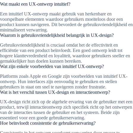
Wat maakt een UX-ontwerp intuïtief?
Een intuïtief UX-ontwerp maakt gebruik van herkenbare en
voorspelbare elementen waardoor gebruikers moeiteloos door een
product kunnen navigeren. Dit bevordert de gebruiksvriendelijkheid en
minimaliseert verwarring.
Waarom is gebruiksvriendelijkheid belangrijk in UX-design?
Gebruiksvriendelijkheid is cruciaal omdat het de effectiviteit en
efficiëntie van een product beïnvloedt. Een goed ontwerp leidt tot
hogere klanttevredenheid en loyaliteit, waardoor gebruikers sneller en
gemakkelijker hun doelen kunnen bereiken.
Wat zijn enkele voorbeelden van intuïtief UX-ontwerp?
Platforms zoals Apple en Google zijn voorbeelden van intuïtief UX-
ontwerp. Hun interfaces zijn eenvoudig te gebruiken en stellen
gebruikers in staat om snel te navigeren zonder frustratie.
Wat is het verschil tussen UX-design en interactieontwerp?
UX-design richt zich op de algehele ervaring van de gebruiker met een
product, terwijl interactieontwerp zich specifiek richt op het ontwerpen
van de interacties tussen de gebruiker en het systeem. Beide zijn
essentieel voor een goede gebruikerservaring.
Hoe beïnvloedt consistentie de gebruikerservaring?
Consistentie in het ontwerp voorkomt verwarring door ervoor te