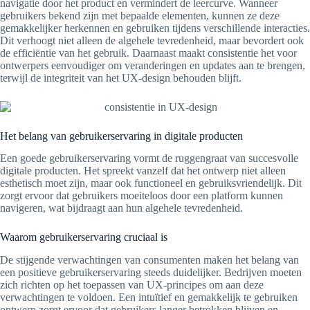
navigatie door het product en vermindert de leercurve. Wanneer
gebruikers bekend zijn met bepaalde elementen, kunnen ze deze
gemakkelijker herkennen en gebruiken tijdens verschillende interacties.
Dit verhoogt niet alleen de algehele tevredenheid, maar bevordert ook
de efficiëntie van het gebruik. Daarnaast maakt consistentie het voor
ontwerpers eenvoudiger om veranderingen en updates aan te brengen,
terwijl de integriteit van het UX-design behouden blijft.
Het belang van gebruikerservaring in digitale producten
Een goede gebruikerservaring vormt de ruggengraat van succesvolle
digitale producten. Het spreekt vanzelf dat het ontwerp niet alleen
esthetisch moet zijn, maar ook functioneel en gebruiksvriendelijk. Dit
zorgt ervoor dat gebruikers moeiteloos door een platform kunnen
navigeren, wat bijdraagt aan hun algehele tevredenheid.
Waarom gebruikerservaring cruciaal is
De stijgende verwachtingen van consumenten maken het belang van
een positieve gebruikerservaring steeds duidelijker. Bedrijven moeten
zich richten op het toepassen van UX-principes om aan deze
verwachtingen te voldoen. Een intuïtief en gemakkelijk te gebruiken
ontwerp zorgt ervoor dat gebruikers langer betrokken blijven en