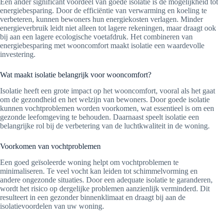
Een ander significant voordeel van goede isolatie is de mogelijkheid tot
energiebesparing. Door de efficiëntie van verwarming en koeling te
verbeteren, kunnen bewoners hun energiekosten verlagen. Minder
energieverbruik leidt niet alleen tot lagere rekeningen, maar draagt ook
bij aan een lagere ecologische voetafdruk. Het combineren van
energiebesparing met wooncomfort maakt isolatie een waardevolle
investering.
Wat maakt isolatie belangrijk voor wooncomfort?
Isolatie heeft een grote impact op het wooncomfort, vooral als het gaat
om de gezondheid en het welzijn van bewoners. Door goede isolatie
kunnen vochtproblemen worden voorkomen, wat essentieel is om een
gezonde leefomgeving te behouden. Daarnaast speelt isolatie een
belangrijke rol bij de verbetering van de luchtkwaliteit in de woning.
Voorkomen van vochtproblemen
Een goed geïsoleerde woning helpt om vochtproblemen te
minimaliseren. Te veel vocht kan leiden tot schimmelvorming en
andere ongezonde situaties. Door een adequate isolatie te garanderen,
wordt het risico op dergelijke problemen aanzienlijk verminderd. Dit
resulteert in een gezonder binnenklimaat en draagt bij aan de
isolatievoordelen van uw woning.