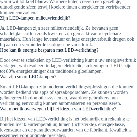
warm wit tot koel blauw. Warmere tinten creëren een gezellige,
uitnodigende sfeer, terwijl koelere tinten energieker en verfrissender
kunnen aanvoelen.
Zijn LED-lampen milieuvriendelijk?
Ja, LED-lampen zijn zeer milieuvriendelijk. Ze bevatten geen
schadelijke stoffen zoals kwik en zijn gemaakt van recyclebare
materialen. Hun lange levensduur en lage energieverbruik dragen ook
bij aan een verminderde ecologische voetafdruk.
Hoe kan ik energie besparen met LED-verlichting?
Door over te schakelen op LED-verlichting kunt u uw energieverbruik
verlagen, wat resulteert in lagere elektriciteitsrekeningen. LED’s zijn
tot 80% energiezuiniger dan traditionele gloeilampen.
Wat zijn smart LED-lampen?
Smart LED-lampen zijn moderne verlichtingsoplossingen die kunnen
worden bediend via apps of spraakopdrachten. Ze kunnen worden
geïntegreerd in domotica-systemen, waardoor gebruikers hun
verlichting eenvoudig kunnen automatiseren en personaliseren.
Wat moet ik overwegen bij het kiezen van LED-verlichting?
Bij het kiezen van LED-verlichting is het belangrijk om rekening te
houden met kleurtemperatuur, lumen (lichtsterkte), energieklasse,
levensduur en de garantievoorwaarden van de fabrikant. Kwaliteit is
essentieel voor optimale prestaties.