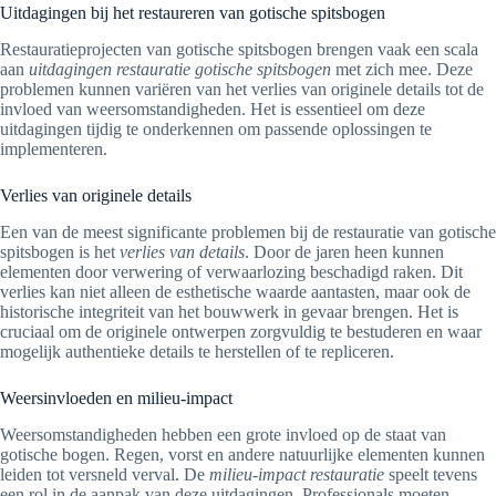
Uitdagingen bij het restaureren van gotische spitsbogen
Restauratieprojecten van gotische spitsbogen brengen vaak een scala
aan
uitdagingen restauratie gotische spitsbogen
met zich mee. Deze
problemen kunnen variëren van het verlies van originele details tot de
invloed van weersomstandigheden. Het is essentieel om deze
uitdagingen tijdig te onderkennen om passende oplossingen te
implementeren.
Verlies van originele details
Een van de meest significante problemen bij de restauratie van gotische
spitsbogen is het
verlies van details
. Door de jaren heen kunnen
elementen door verwering of verwaarlozing beschadigd raken. Dit
verlies kan niet alleen de esthetische waarde aantasten, maar ook de
historische integriteit van het bouwwerk in gevaar brengen. Het is
cruciaal om de originele ontwerpen zorgvuldig te bestuderen en waar
mogelijk authentieke details te herstellen of te repliceren.
Weersinvloeden en milieu-impact
Weersomstandigheden hebben een grote invloed op de staat van
gotische bogen. Regen, vorst en andere natuurlijke elementen kunnen
leiden tot versneld verval. De
milieu-impact restauratie
speelt tevens
een rol in de aanpak van deze uitdagingen. Professionals moeten