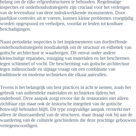
belang om de rijke erfgoedstructuren te behouden. Regelmatige
inspecties en onderhoudsstrategieën zijn cruciaal voor het verlengen
van de levensduur van deze indrukwekkende monumenten. Door
jaarlijkse controles uit te voeren, kunnen kleine problemen vroegtijdig
worden opgespoord en verholpen, voordat ze leiden tot kostbare
beschadigingen.
Naast periodieke inspecties is het implementeren van doeltreffende
onderhoudsstrategieën noodzakelijk om de structuur en esthetiek van
gotische architectuur te waarborgen. Dit omvat onder andere
kleinschalige reparaties, reiniging van materialen en het beschermen
tegen schimmel of vocht. De bescherming van gotische architectuur
tegen milieuschade en slijtage vraagt om een combinatie van
traditionele en moderne technieken die elkaar aanvullen.
Tevens is het belangrijk om best practices in acht te nemen, zoals het
gebruik van authentieke materialen en technieken tijdens het
onderhoud. Deze aanpak zorgt ervoor dat de restauraties niet alleen
zichtbaar zijn maar ook de historische integriteit van de gotische
bouwstijl behouden blijft. Dit type zorgvuldige aanpak versterkt niet
alleen de duurzaamheid van de structuren, maar draagt ook bij aan de
waardering van de culturele geschiedenis die deze prachtige gebouwen
vertegenwoordigen.