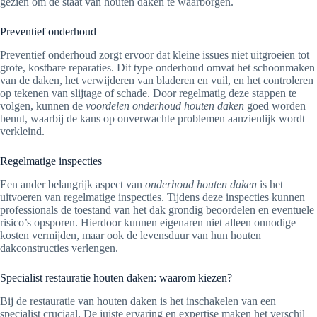
gezien om de staat van houten daken te waarborgen.
Preventief onderhoud
Preventief onderhoud zorgt ervoor dat kleine issues niet uitgroeien tot
grote, kostbare reparaties. Dit type onderhoud omvat het schoonmaken
van de daken, het verwijderen van bladeren en vuil, en het controleren
op tekenen van slijtage of schade. Door regelmatig deze stappen te
volgen, kunnen de
voordelen onderhoud houten daken
goed worden
benut, waarbij de kans op onverwachte problemen aanzienlijk wordt
verkleind.
Regelmatige inspecties
Een ander belangrijk aspect van
onderhoud houten daken
is het
uitvoeren van regelmatige inspecties. Tijdens deze inspecties kunnen
professionals de toestand van het dak grondig beoordelen en eventuele
risico’s opsporen. Hierdoor kunnen eigenaren niet alleen onnodige
kosten vermijden, maar ook de levensduur van hun houten
dakconstructies verlengen.
Specialist restauratie houten daken: waarom kiezen?
Bij de restauratie van houten daken is het inschakelen van een
specialist cruciaal. De juiste ervaring en expertise maken het verschil