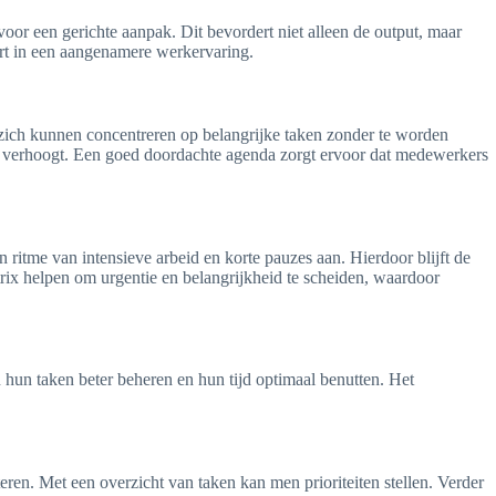
 voor een gerichte aanpak. Dit bevordert niet alleen de output, maar
ert in een aangenamere werkervaring.
j zich kunnen concentreren op belangrijke taken zonder te worden
tie verhoogt. Een goed doordachte agenda zorgt ervoor dat medewerkers
itme van intensieve arbeid en korte pauzes aan. Hierdoor blijft de
rix helpen om urgentie en belangrijkheid te scheiden, waardoor
n hun taken beter beheren en hun tijd optimaal benutten. Het
teren. Met een overzicht van taken kan men prioriteiten stellen. Verder