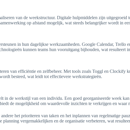
maliseren van de weekstructuur. Digitale hulpmiddelen zijn uitgegroeid
 samenwerking op afstand mogelijk, wat steeds belangrijker wordt in een
dersteunen in hun dagelijkse werkzaamheden. Google Calendar, Trello en
chnologieën kunnen teams hun vooruitgang bijhouden, wat resulteert in
eteren van efficiëntie en zelfbeheer. Met tools zoals Toggl en Clockify
ordt besteed, wat leidt tot effectievere werkstrategieën.
elt in de werkstijl van een individu. Een goed georganiseerde week kan 
biedt de mogelijkheid om waardevolle inzichten te verkrijgen en waar 
 andere het prioriteren van taken en het inplannen van regelmatige pauz
planning vergemakkelijken en de organisatie verbeteren, wat resulteert 