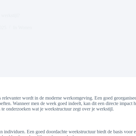
 werkstijl?
2025
In
Wonen
ds relevanter wordt in de moderne werkomgeving. Een goed georganiseerde
hoeften. Wanneer men de week goed indeelt, kan dit een directe impact h
om te onderzoeken wat je weekstructuur zegt over je werkstijl.
 van individuen. Een goed doordachte weekstructuur biedt de basis voor 