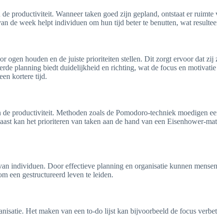
n de productiviteit. Wanneer taken goed zijn gepland, ontstaat er ruimte
n de week helpt individuen om hun tijd beter te benutten, wat resulte
ogen houden en de juiste prioriteiten stellen. Dit zorgt ervoor dat zi
eerde planning biedt duidelijkheid en richting, wat de focus en motiva
en kortere tijd.
 de productiviteit. Methoden zoals de Pomodoro-techniek moedigen een r
naast kan het prioriteren van taken aan de hand van een Eisenhower-mat
ne van individuen. Door effectieve planning en organisatie kunnen mense
om een gestructureerd leven te leiden.
ganisatie. Het maken van een to-do lijst kan bijvoorbeeld de focus verbe