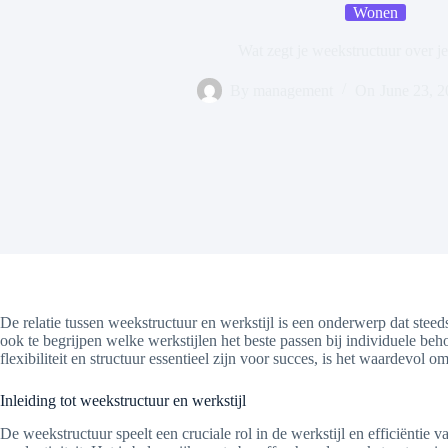
Wonen
Wat zegt je weekstructuur over je
By
management
On
June 23, 
De relatie tussen weekstructuur en werkstijl is een onderwerp dat stee
ook te begrijpen welke werkstijlen het beste passen bij individuele be
flexibiliteit en structuur essentieel zijn voor succes, is het waardevol 
Inleiding tot weekstructuur en werkstijl
De weekstructuur speelt een cruciale rol in de werkstijl en efficiëntie