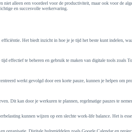
en niet alleen een voordeel voor de productiviteit, maar ook voor de al
ichtige en succesvolle werkervaring.
ficiëntie. Het biedt inzicht in hoe je je tijd het beste kunt indelen, waa
tijd effectief te beheren en gebruik te maken van digitale tools zoals To
reerd werkt gevolgd door een korte pauze, kunnen je helpen om producti
leven. Dit kan door je werkuren te plannen, regelmatige pauzes te nemen 
erbelasting kunnen wijzen op een slechte work-life balance. Het is es
g en organisatie. Digitale hulpmiddelen zoals Google Calendar en proje