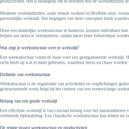
productiviteit. Het is belangrijk om te beseffen hoe de weekstructuur i
Moderne werkmethoden, zoals remote werken en flexibele uren, veran
persoonlijke werkstijl. Het begrijpen van deze concepten biedt waardevo
Door een duidelijke weekstructuur te hanteren, kunnen individuen hun t
helpen om stress te verminderen, omdat taken beter beheersbaar worde
Wat zegt je weekstructuur over je werkstijl?
Een weekstructuur vormt de basis voor een georganiseerde werkstijl. 
zicht heeft op wat er moet gebeuren, waardoor stress en chaos worden
Definitie van weekstructuur
Weekstructuur is de organisatie van activiteiten en verplichtingen ge
gestructureerde week helpt bij het creëren van een evenwichtige werkst
Belang van een goede werkstijl
Een efficiënte werkstijl is van cruciaal belang voor het maximaliseren
verbeterde tijdsindeling. Een chaotische weekstructuur kan leiden tot v
De relatie tussen weekstructuur en productiviteit