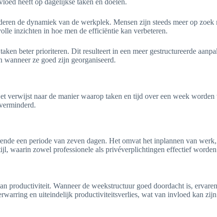
nvloed heeft op dagelijkse taken en doelen.
deren de dynamiek van de werkplek. Mensen zijn steeds meer op zoek 
lle inzichten in hoe men de efficiëntie kan verbeteren.
aken beter prioriteren. Dit resulteert in een meer gestructureerde aanp
n wanneer ze goed zijn georganiseerd.
Het verwijst naar de manier waarop taken en tijd over een week worden
 verminderd.
durende een periode van zeven dagen. Het omvat het inplannen van werk,
ijl, waarin zowel professionele als privéverplichtingen effectief worde
 van productiviteit. Wanneer de weekstructuur goed doordacht is, ervare
erwarring en uiteindelijk productiviteitsverlies, wat van invloed kan zi