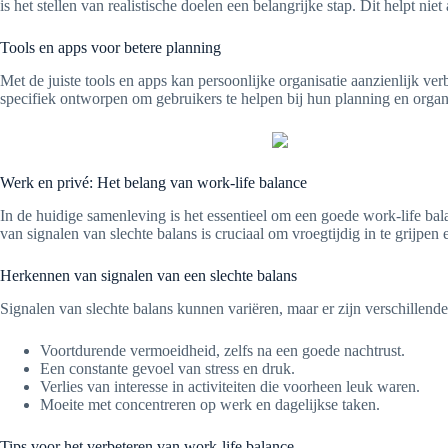
is het stellen van realistische doelen een belangrijke stap. Dit helpt n
Tools en apps voor betere planning
Met de juiste tools en apps kan persoonlijke organisatie aanzienlijk ve
specifiek ontworpen om gebruikers te helpen bij hun planning en organ
Werk en privé: Het belang van work-life balance
In de huidige samenleving is het essentieel om een goede work-life ba
van signalen van slechte balans is cruciaal om vroegtijdig in te grijpe
Herkennen van signalen van een slechte balans
Signalen van slechte balans kunnen variëren, maar er zijn verschillen
Voortdurende vermoeidheid, zelfs na een goede nachtrust.
Een constante gevoel van stress en druk.
Verlies van interesse in activiteiten die voorheen leuk waren.
Moeite met concentreren op werk en dagelijkse taken.
Tips voor het verbeteren van work-life balance