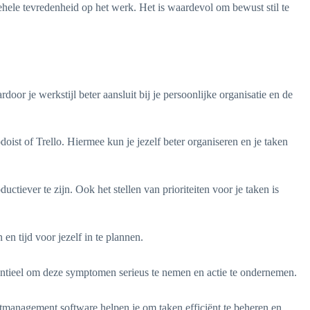
gehele tevredenheid op het werk. Het is waardevol om bewust stil te
rdoor je werkstijl beter aansluit bij je persoonlijke organisatie en de
doist of Trello. Hiermee kun je jezelf beter organiseren en je taken
ever te zijn. Ook het stellen van prioriteiten voor je taken is
en tijd voor jezelf in te plannen.
sentieel om deze symptomen serieus te nemen en actie te ondernemen.
ctmanagement software helpen je om taken efficiënt te beheren en